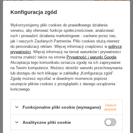
44,90 zł
-20%
Ilość produktów
Konfiguracja zgód
DO KOSZYKA
Ilość produktów
Wykorzystujemy pliki cookies do prawidłowego działania
serwisu, aby oferować funkcje społecznościowe, analizować
ruch i prowadzić działania marketingowe - zarówno przez nas,
jak i naszych Zaufanych Partnerów. Pliki cookies służą również
do personalizacji reklam. Więcej informacji znajdziesz w
polityce
prywatności
. Więcej informacji na temat warunków i prywatności
można znaleźć także na stronie
Prywatność i warunki Google
.
Akceptacja tego komunikatu oznacza zgodę na ich zapisywanie
na Twoim komputerze. Możesz określić warunki przechowywania
CHWILOWO NIEDOSTĘPNY
CHWILOWO NIEDOSTĘPNY
lub dostępu do nich klikając w zakładkę „Konfiguracja zgód”.
Zgodę możesz wycofać w dowolnym momencie poprzez
Wobler Rapala BX Minnow
Wobler Rapala BX Minnow
usunięcie plików cookies z przeglądarki z danego urządzenia
10cm | S
10cm | P
końcowego.
53,00 zł
44,89 zł
Kup za: 1749
PKT
punktów
Kup za: 1481.37
PKT
punktów
Zawsze
Funkcjonalne pliki cookie (wymagane)
aktywne
DO KOSZYKA
DO KOSZYKA
Analityczne pliki cookie
Ilość produktów
Ilość produktów