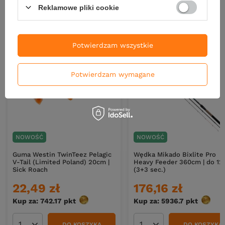
Reklamowe pliki cookie
Nowości
Potwierdzam wszystkie
Potwierdzam wymagane
NOWOŚĆ
NOWOŚĆ
Guma Westin TwinTeez Pelagic
Wędka Mikado Bixlite Pro
V-Tail (Limited Poland) 20cm |
Heavy Feeder 360cm | do 12
Sick Roach
(3+3 sec.)
22,49 zł
176,16 zł
Kup za: 742.17
pkt
punktów
Kup za: 5936.7
pkt
punkt
DO KOSZYKA
DO KOSZYKA