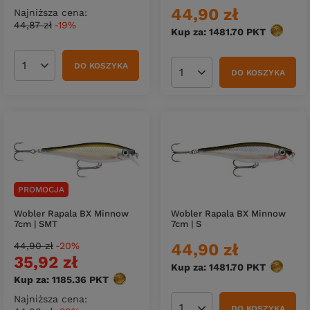
44,90 zł
Najniższa cena:
44,87 zł
-19%
Kup za: 1481.70
PKT
punktów
DO KOSZYKA
Ilość produktów
DO KOSZYKA
Ilość produktów
PROMOCJA
Wobler Rapala BX Minnow
Wobler Rapala BX Minnow
7cm | SMT
7cm | S
44,90 zł
-20%
44,90 zł
35,92 zł
Kup za: 1481.70
PKT
punktów
Kup za: 1185.36
PKT
punktów
Najniższa cena:
DO KOSZYKA