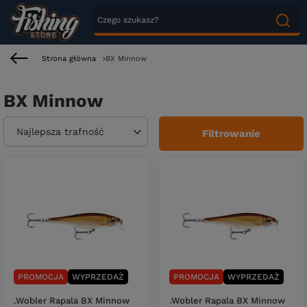
Strona główna
BX Minnow
BX Minnow
Zmień sortowanie
Najlepsza trafność
Filtrowanie
PROMOCJA
WYPRZEDAŻ
PROMOCJA
WYPRZEDAŻ
.Wobler Rapala BX Minnow
.Wobler Rapala BX Minnow