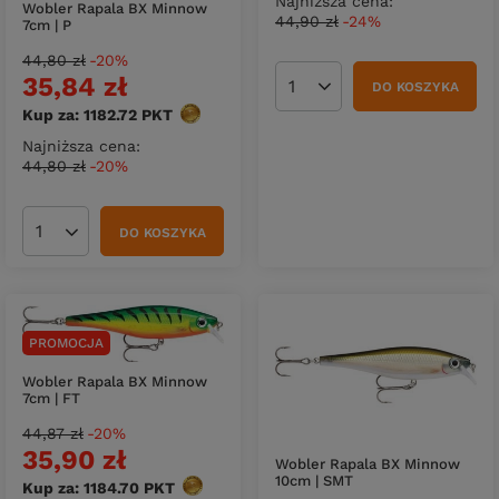
Najniższa cena:
Wobler Rapala BX Minnow
44,90 zł
-24%
7cm | P
44,80 zł
-20%
35,84 zł
DO KOSZYKA
Ilość produktów
Kup za: 1182.72
PKT
punktów
Najniższa cena:
44,80 zł
-20%
DO KOSZYKA
Ilość produktów
PROMOCJA
Wobler Rapala BX Minnow
7cm | FT
44,87 zł
-20%
35,90 zł
Wobler Rapala BX Minnow
10cm | SMT
Kup za: 1184.70
PKT
punktów