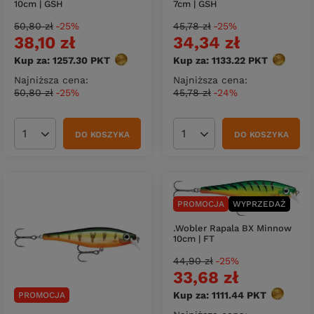
10cm | GSH
7cm | GSH
50,80 zł
-25%
45,78 zł
-25%
38,10 zł
34,34 zł
Kup za: 1257.30
PKT
punktów
Kup za: 1133.22
PKT
punktów
Najniższa cena:
Najniższa cena:
50,80 zł
-25%
45,78 zł
-24%
DO KOSZYKA
DO KOSZYKA
Ilość produktów
Ilość produktów
PROMOCJA
WYPRZEDAŻ
.Wobler Rapala BX Minnow
10cm | FT
44,90 zł
-25%
33,68 zł
Kup za: 1111.44
PKT
punktów
PROMOCJA