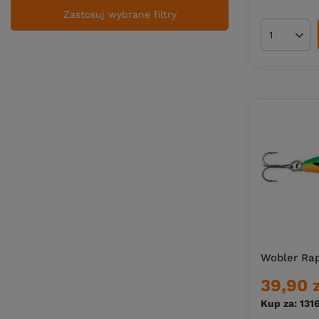
Zastosuj wybrane filtry
Ilość pro
Wobler Ra
39,90 
Kup za: 131