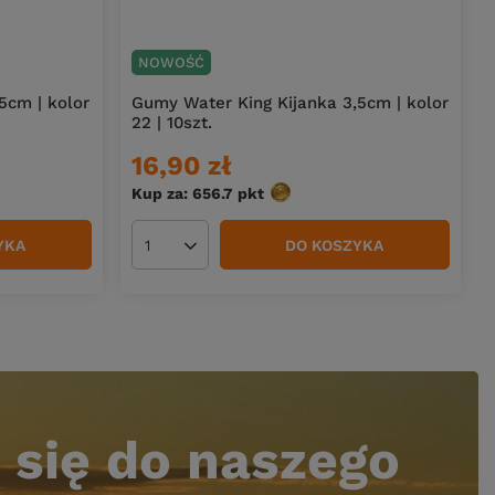
NOWOŚĆ
5cm | kolor
Gumy Water King Kijanka 3,5cm | kolor
22 | 10szt.
16,90 zł
Kup za: 656.7
pkt
punktów
YKA
DO KOSZYKA
Ilość produktów
 się do naszego