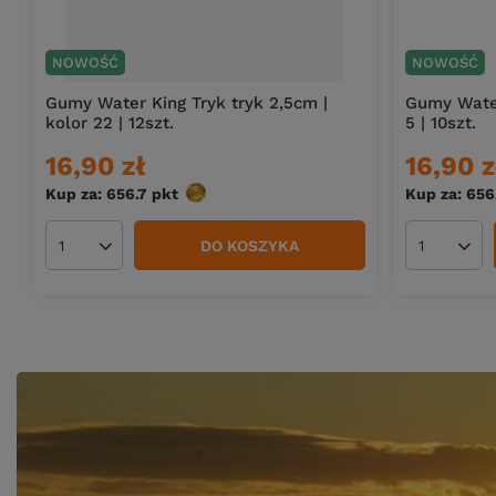
NOWOŚĆ
NOWOŚĆ
Gumy Water King Tryk tryk 2,5cm |
Gumy Water
kolor 22 | 12szt.
5 | 10szt.
16,90 zł
16,90 z
Kup za: 656.7
pkt
punktów
Kup za: 656
DO KOSZYKA
Ilość produktów
Ilość pro