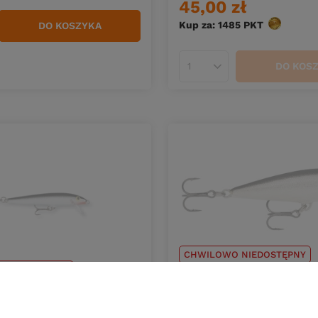
45,00 zł
Kup za: 1485
PKT
punktów
DO KOSZYKA
duktów
DO KOS
Ilość produktów
CHWILOWO NIEDOSTĘPNY
 NIEDOSTĘPNY
Wobler Rapala Countdown
ala Countdown 11cm | S
39,90 zł