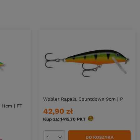
Wobler Rapala Countdown 9cm | P
11cm | FT
42,90 zł
Kup za: 1415.70
PKT
punktów
DO KOSZYKA
Ilość produktów