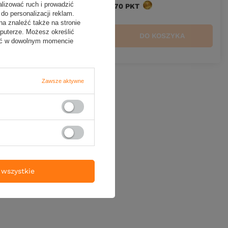
alizować ruch i prowadzić
w
Kup za: 1316.70
PKT
punktów
do personalizacji reklam.
na znaleźć także na stronie
puterze. Możesz określić
ZYKA
DO KOSZYKA
Ilość produktów
fać w dowolnym momencie
Zawsze aktywne
wszystkie