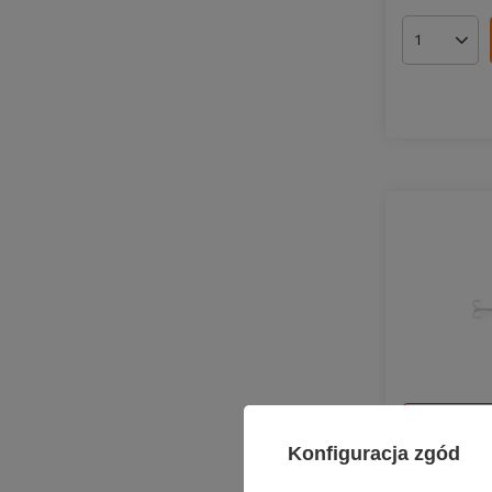
Ilość pro
CHWILOWO
Konfiguracja zgód
Wobler Rap