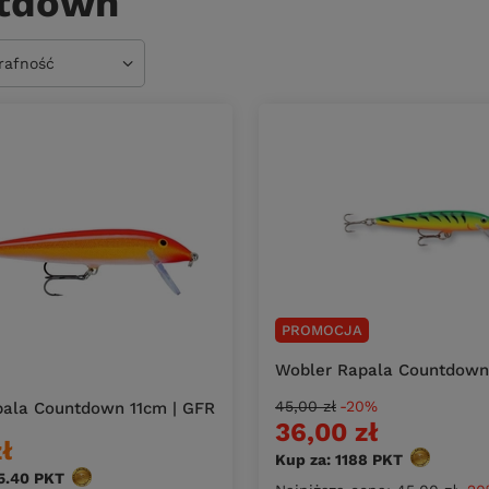
tdown
owanie
trafność
PROMOCJA
Wobler Rapala Countdown 
45,00 zł
-20%
pala Countdown 11cm | GFR
36,00 zł
zł
Kup za: 1188
PKT
punktów
5.40
PKT
punktów