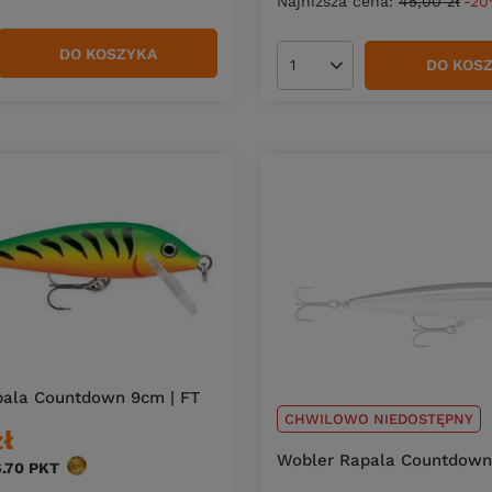
Najniższa cena:
45,00 zł
-2
DO KOSZYKA
duktów
DO KOS
Ilość produktów
pala Countdown 9cm | FT
CHWILOWO NIEDOSTĘPNY
zł
Wobler Rapala Countdown 
6.70
PKT
punktów