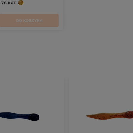
6.70
PKT
punktów
DO KOSZYKA
duktów