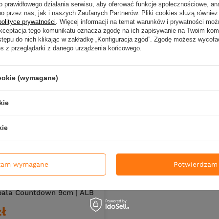
zł
o prawidłowego działania serwisu, aby oferować funkcje społecznościowe, an
Kup za: 1316.70
PKT
punktó
o przez nas, jak i naszych Zaufanych Partnerów. Pliki cookies służą również 
5
PKT
punktów
polityce prywatności
. Więcej informacji na temat warunków i prywatności moż
Akceptacja tego komunikatu oznacza zgodę na ich zapisywanie na Twoim kom
DO KOS
Ilość produktów
stępu do nich klikając w zakładkę „Konfiguracja zgód”. Zgodę możesz wyco
DO KOSZYKA
es z przeglądarki z danego urządzenia końcowego.
duktów
cookie (wymagane)
kie
kie
zam wymagane
Potwierdzam 
 NIEDOSTĘPNY
pala Countdown 9cm | ALB
zł