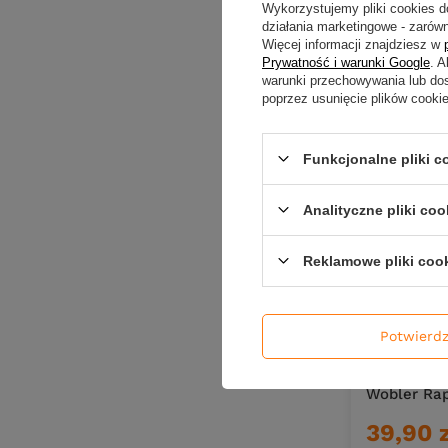
45,00 
Wykorzystujemy pliki cookies d
działania marketingowe - zarówn
Kup za: 148
Więcej informacji znajdziesz w
Prywatność i warunki Google
. 
warunki przechowywania lub do
poprzez usunięcie plików cooki
Ilość pro
Funkcjonalne pliki 
Analityczne pliki coo
Reklamowe pliki coo
Potwierd
CHWILOWO
Wobler Ra
39,90 