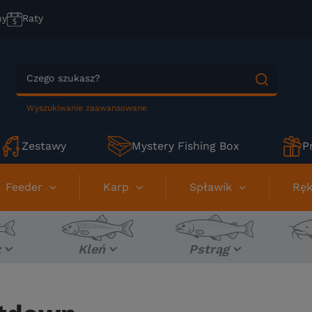
ny
Raty
Wyszukiwanie zaawansowane
Zestawy
Mystery Fishing Box
P
Feeder
Karp
Spławik
Ręk
z
Kleń
Pstrąg