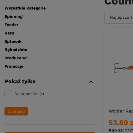
Coun
Wszystkie kategorie
Spinning
Zmień sort
Najlepsza 
Feeder
Karp
Spławik
Rękodzieło
Producenci
Promocje
Pokaż tylko
Dostępność
4
Wobler Ra
Zastosuj
53,80 
Kup za: 177