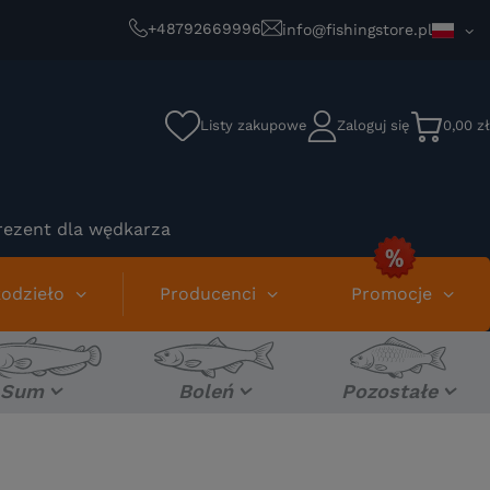
+48792669996
info@fishingstore.pl
Listy zakupowe
Zaloguj się
0,00 zł
rezent dla wędkarza
odzieło
Producenci
Promocje
Sum
Boleń
Pozostałe