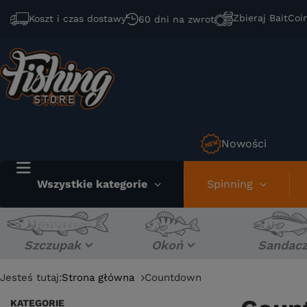
Zbieraj BaitCoi
Koszt i czas dostawy
60 dni na zwrot
Nowości
Wszystkie kategorie
Spinning
Szczupak
Okoń
Sandac
Jesteś tutaj:
Strona główna
Countdown
KATEGORIE