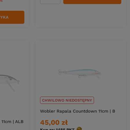
0%
ZYKA
CHWILOWO NIEDOSTĘPNY
Wobler Rapala Countdown 11cm | B
45,00 zł
11cm | ALB
Kup za: 1485
PKT
punktów