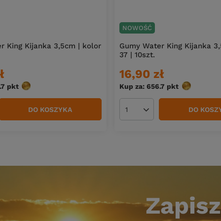
NOWOŚĆ
 King Kijanka 3,5cm | kolor
Gumy Water King Kijanka 3,
37 | 10szt.
ł
16,90 zł
.7
pkt
punktów
Kup za: 656.7
pkt
punktów
DO KOSZYKA
DO KOSZ
duktów
Ilość produktów
Zapisz