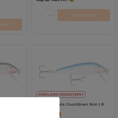
DO KOSZYKA
Ilość produktów
ZYKA
CHWILOWO NIEDOSTĘPNY
 9cm | S
Wobler Rapala Countdown 9cm | B
39,90 zł