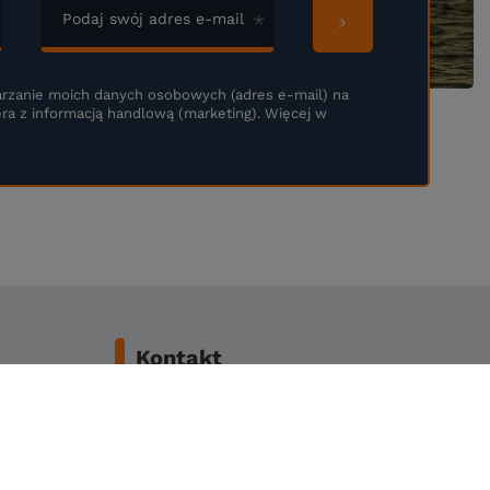
Podaj swój adres e-mail
rzanie moich danych osobowych (adres e-mail) na
ra z informacją handlową (marketing). Więcej w
Kontakt
+48792669996
info@fishingstore.pl