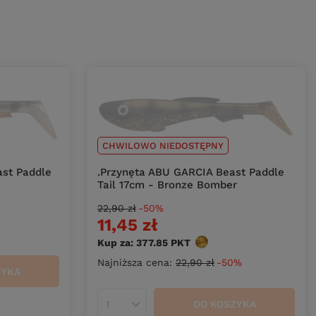
CHWILOWO NIEDOSTĘPNY
ast Paddle
.Przynęta ABU GARCIA Beast Paddle
Tail 17cm - Bronze Bomber
22,90 zł
-50%
11,45 zł
Kup za: 377.85
PKT
punktów
Najniższa cena:
22,90 zł
-50%
ZYKA
DO KOSZYKA
Ilość produktów