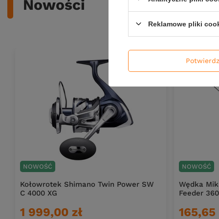
Nowości
Reklamowe pliki coo
Potwierd
NOWOŚĆ
NOWOŚĆ
Kołowrotek Shimano Twin Power SW
Wędka Mika
C 4000 XG
Feeder 360
1 999,00 zł
165,65 