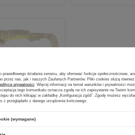
 NIEDOSTĘPNY
 Abu Garcia Beast Paddle
 Pike
o prawidłowego działania serwisu, aby oferować funkcje społecznościowe, an
o przez nas, jak i naszych Zaufanych Partnerów. Pliki cookies służą również 
zł
polityce prywatności
. Więcej informacji na temat warunków i prywatności moż
.70
PKT
punktów
Akceptacja tego komunikatu oznacza zgodę na ich zapisywanie na Twoim kom
stępu do nich klikając w zakładkę „Konfiguracja zgód”. Zgodę możesz wyco
es z przeglądarki z danego urządzenia końcowego.
DO KOSZYKA
duktów
cookie (wymagane)
kie