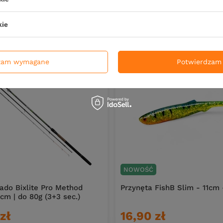
kie
zam wymagane
Potwierdzam 
NOWOŚĆ
do Bixlite Pro Method
Przynęta FishB Slim - 11cm 
cm | do 80g (3+3 sec.)
zł
16,90 zł