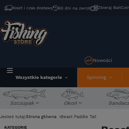
Zbieraj BaitCoi
Koszt i czas dostawy
60 dni na zwrot
Nowości
Wszystkie kategorie
Spinning
Szczupak
Okoń
Sandac
Jesteś tutaj:
Strona główna
Beast Paddle Tail
KATEGORIE