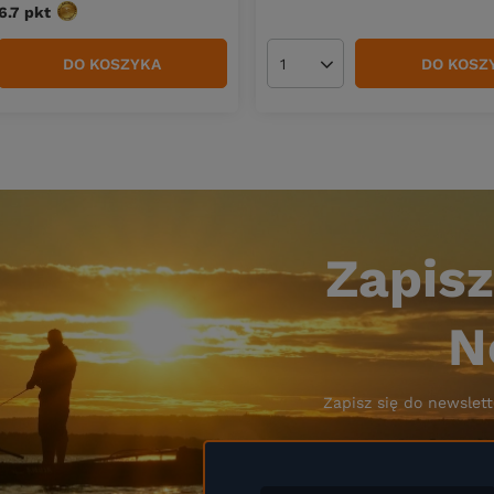
6.7
pkt
punktów
DO KOSZYKA
DO KOSZ
duktów
Ilość produktów
Zapisz
N
Zapisz się do newslett