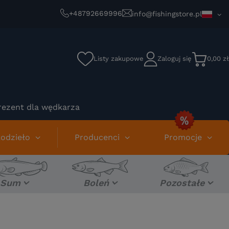
+48792669996
info@fishingstore.pl
Listy zakupowe
Zaloguj się
0,00 zł
rezent dla wędkarza
odzieło
Producenci
Promocje
Sum
Boleń
Pozostałe