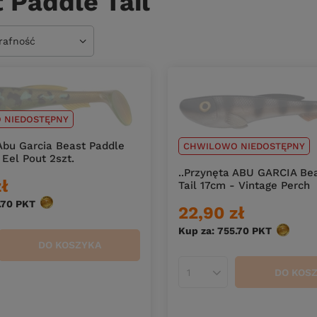
 Paddle Tail
owanie
trafność
 NIEDOSTĘPNY
 Abu Garcia Beast Paddle
CHWILOWO NIEDOSTĘPNY
 Eel Pout 2szt.
..Przynęta ABU GARCIA Be
zł
Tail 17cm - Vintage Perch
.70
PKT
punktów
22,90 zł
Kup za: 755.70
PKT
punktów
DO KOSZYKA
duktów
DO KOS
Ilość produktów