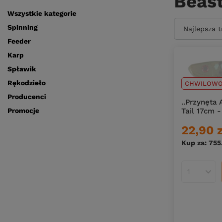
Beast
Wszystkie kategorie
Spinning
Zmień sort
Najlepsza 
Feeder
Karp
Spławik
Rękodzieło
CHWILOWO
Producenci
..Przynęta
Tail 17cm -
Promocje
22,90 
Kup za: 755
Ilość pro