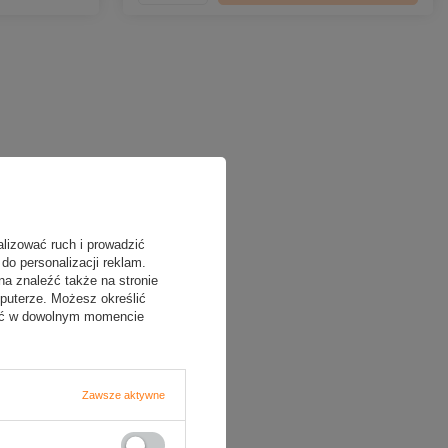
alizować ruch i prowadzić
do personalizacji reklam.
na znaleźć także na stronie
puterze. Możesz określić
fać w dowolnym momencie
Zawsze aktywne