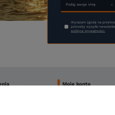
Podaj swoje imię
Wyrażam zgodę na przetwa
potrzeby wysyłki newslette
polityce prywatności.
nia
Moje konto
two zakupów
Zarejestruj się
awy
Koszyk