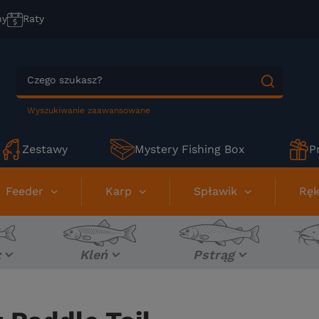
ny
Raty
Wyszukiwanie zaawansowane
Zestawy
Mystery Fishing Box
P
Feeder
Karp
Spławik
Ręk
z
Kleń
Pstrąg