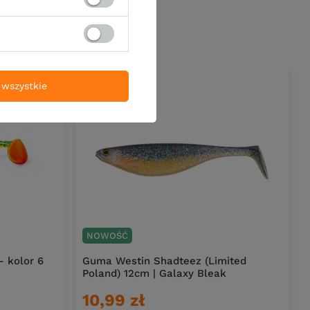
wszystkie
NOWOŚĆ
- kolor 6
Guma Westin Shadteez (Limited
Poland) 12cm | Galaxy Bleak
10,99 zł