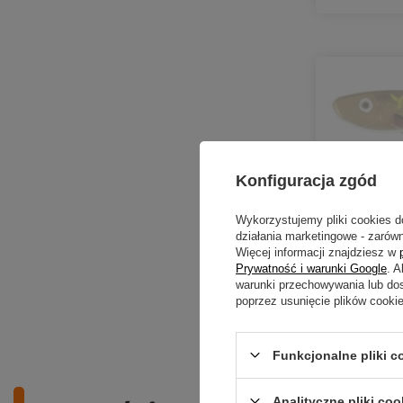
CHWILOWO
Konfiguracja zgód
..Przynęta
Tail 17cm -
Wykorzystujemy pliki cookies d
działania marketingowe - zarówn
22,90 
Więcej informacji znajdziesz w
Kup za: 755
Prywatność i warunki Google
. 
warunki przechowywania lub do
poprzez usunięcie plików cooki
Ilość pro
Funkcjonalne pliki 
Analityczne pliki coo