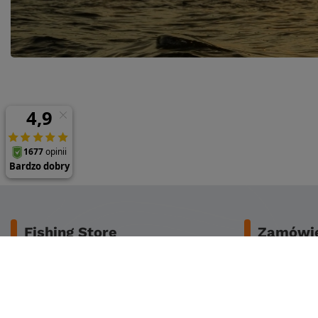
Fishing Store
Zamówie
O nas
Bezpieczeńs
Dane do przelewu
Koszty dost