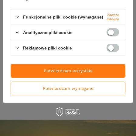
Zawsze
Funkcjonalne pliki cookie (wymagane)
aktywne
Analityczne pliki cookie
NOWOŚĆ
NOWOŚĆ
Reklamowe pliki cookie
Przynęta FishB Wzdręga - 12cm
Przynęta FishB Wzdręga - 1
- kolor 1
- kolor 5
19,90 zł
16,90 zł
Potwierdzam wszystkie
DO KOSZYKA
DO KOSZYKA
Potwierdzam wymagane
Ilość produktów
Ilość produktów