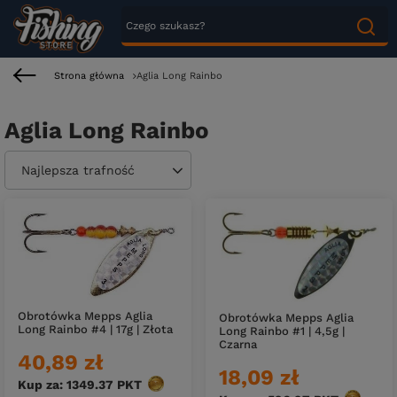
Strona główna
Aglia Long Rainbo
Aglia Long Rainbo
Zmień sortowanie
Najlepsza trafność
Obrotówka Mepps Aglia
Obrotówka Mepps Aglia
Long Rainbo #4 | 17g | Złota
Long Rainbo #1 | 4,5g |
Czarna
40,89 zł
18,09 zł
Kup za: 1349.37
PKT
punktów