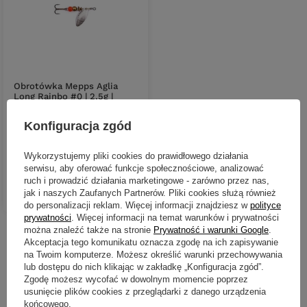
Obrotówka Mepps Aglia
Long Rainbo #0 | 2,5g |
Srebrna
Konfiguracja zgód
17,19 zł
Kup za: 567.27
PKT
punktów
Wykorzystujemy pliki cookies do prawidłowego działania
serwisu, aby oferować funkcje społecznościowe, analizować
ruch i prowadzić działania marketingowe - zarówno przez nas,
DO KOSZYKA
jak i naszych Zaufanych Partnerów. Pliki cookies służą również
Ilość produktów
do personalizacji reklam. Więcej informacji znajdziesz w
polityce
prywatności
. Więcej informacji na temat warunków i prywatności
można znaleźć także na stronie
Prywatność i warunki Google
.
Nowości
Akceptacja tego komunikatu oznacza zgodę na ich zapisywanie
na Twoim komputerze. Możesz określić warunki przechowywania
lub dostępu do nich klikając w zakładkę „Konfiguracja zgód”.
Zgodę możesz wycofać w dowolnym momencie poprzez
usunięcie plików cookies z przeglądarki z danego urządzenia
końcowego.