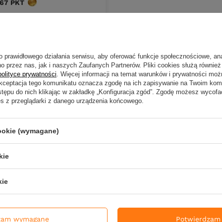
667
PKT
punktów
ena:
764,15 zł
+17%
DO KOSZYKA
duktów
o prawidłowego działania serwisu, aby oferować funkcje społecznościowe, an
o przez nas, jak i naszych Zaufanych Partnerów. Pliki cookies służą również 
polityce prywatności
. Więcej informacji na temat warunków i prywatności moż
Akceptacja tego komunikatu oznacza zgodę na ich zapisywanie na Twoim kom
stępu do nich klikając w zakładkę „Konfiguracja zgód”. Zgodę możesz wyco
es z przeglądarki z danego urządzenia końcowego.
cookie (wymagane)
kie
kie
zam wymagane
Potwierdzam 