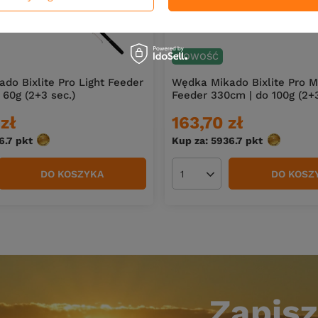
NOWOŚĆ
do Bixlite Pro Light Feeder
Wędka Mikado Bixlite Pro 
 60g (2+3 sec.)
Feeder 330cm | do 100g (2+3
zł
163,70 zł
6.7
pkt
punktów
Kup za: 5936.7
pkt
punktów
DO KOSZYKA
DO KOSZ
duktów
Ilość produktów
Zapisz