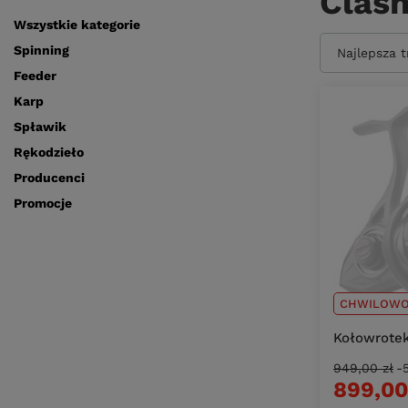
Clash
Wszystkie kategorie
Spinning
Zmień sort
Najlepsza 
Feeder
Karp
Spławik
Rękodzieło
Producenci
Promocje
CHWILOWO
Kołowrotek
949,00 zł
-
899,00