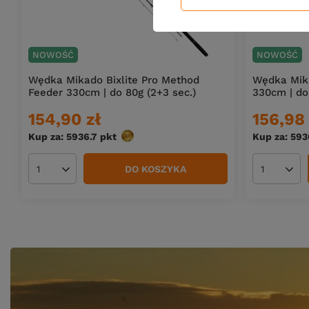
NOWOŚĆ
NOWOŚĆ
Wędka Mikado Bixlite Pro Method
Wędka Mika
Feeder 330cm | do 80g (2+3 sec.)
330cm | do
154,90 zł
156,98 
Kup za: 5936.7
pkt
punktów
Kup za: 593
DO KOSZYKA
Ilość produktów
Ilość pro