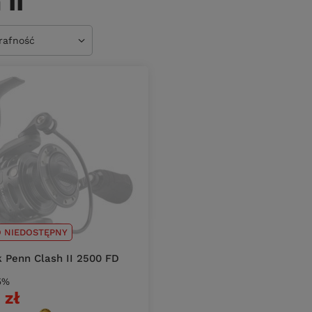
 II
owanie
trafność
 NIEDOSTĘPNY
 Penn Clash II 2500 FD
5%
 zł