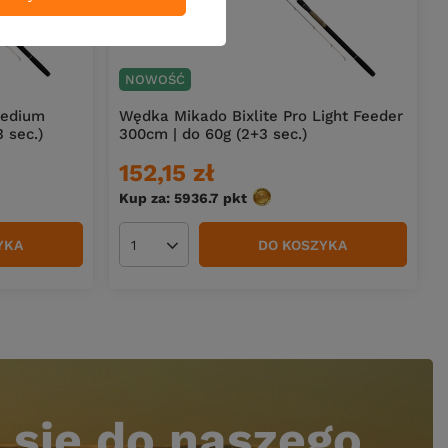
NOWOŚĆ
Medium
Wędka Mikado Bixlite Pro Light Feeder
 sec.)
300cm | do 60g (2+3 sec.)
152,15 zł
Kup za: 5936.7
pkt
punktów
YKA
DO KOSZYKA
Ilość produktów
 się do naszego