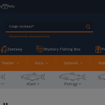
ny
Raty
Wyszukiwanie zaawansowane
Zestawy
Mystery Fishing Box
P
Feeder
Karp
Spławik
Ręk
z
Kleń
Pstrąg