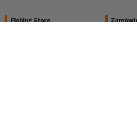
Fishing Store
Zamówie
O nas
Bezpieczeńs
Dane do przelewu
Koszty dost
Regulamin
Zwrot lub za
Reklamacje
Czas dostaw
Polityka prywatności
Sposoby płat
Polityka cookies
Klub stałego klienta
Zapisz się do newslettera