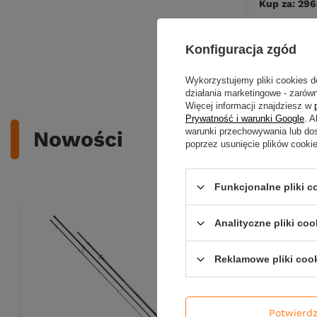
Kup za: 29
Najniższa c
Konfiguracja zgód
Ilość pro
Wykorzystujemy pliki cookies d
działania marketingowe - zarówn
Więcej informacji znajdziesz w
Prywatność i warunki Google
. 
warunki przechowywania lub do
Nowości
poprzez usunięcie plików cooki
Funkcjonalne pliki 
Analityczne pliki coo
Reklamowe pliki coo
Potwierd