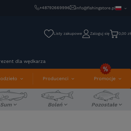
+48792669996
info@fishingstore.pl
Listy zakupowe
Zaloguj się
0,00 zł
rezent dla wędkarza
odzieło
Producenci
Promocje
Sum
Boleń
Pozostałe