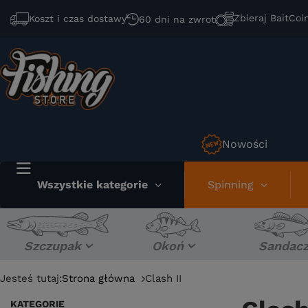
Zbieraj BaitCoi
Koszt i czas dostawy
60 dni na zwrot
Nowości
Wszystkie kategorie
Spinning
Szczupak
Okoń
Sandac
Jesteś tutaj:
Strona główna
Clash II
KATEGORIE