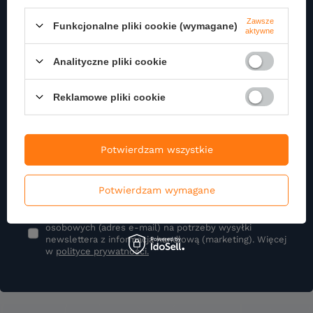
Zapisz się do naszego
Zawsze
Funkcjonalne pliki cookie (wymagane)
Newslettera
aktywne
Zapisz się do newslettera i otrzymuj najnowsze informacje o naszej
Analityczne pliki cookie
ofercie
Reklamowe pliki cookie
Podaj swoje imię
Potwierdzam wszystkie
Podaj swój adres e-mail
Potwierdzam wymagane
Wyrażam zgodę na przetwarzanie moich danych
osobowych (adres e-mail) na potrzeby wysyłki
newslettera z informacją handlową (marketing). Więcej
w
polityce prywatności.