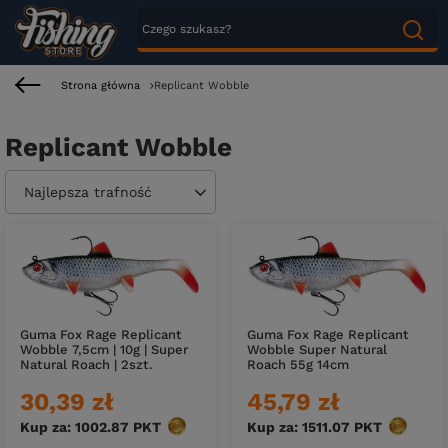
Strona główna
Replicant Wobble
Replicant Wobble
Zmień sortowanie
Najlepsza trafność
Guma Fox Rage Replicant
Guma Fox Rage Replicant
Wobble 7,5cm | 10g | Super
Wobble Super Natural
Natural Roach | 2szt.
Roach 55g 14cm
30,39 zł
45,79 zł
Kup za: 1002.87
PKT
punktów
Kup za: 1511.07
PKT
punktów