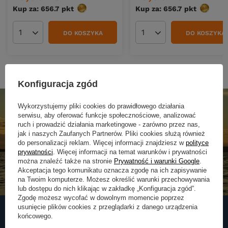
Kup za: 656.7
pkt
punktów
Kup za: 656.7
pkt
punktó
DO KOSZYKA
DO KOSZYKA
Ilość produktów
Ilość produktów
Konfiguracja zgód
Wykorzystujemy pliki cookies do prawidłowego działania
serwisu, aby oferować funkcje społecznościowe, analizować
ruch i prowadzić działania marketingowe - zarówno przez nas,
jak i naszych Zaufanych Partnerów. Pliki cookies służą również
do personalizacji reklam. Więcej informacji znajdziesz w
polityce
prywatności
. Więcej informacji na temat warunków i prywatności
można znaleźć także na stronie
Prywatność i warunki Google
.
Akceptacja tego komunikatu oznacza zgodę na ich zapisywanie
na Twoim komputerze. Możesz określić warunki przechowywania
lub dostępu do nich klikając w zakładkę „Konfiguracja zgód”.
Zgodę możesz wycofać w dowolnym momencie poprzez
usunięcie plików cookies z przeglądarki z danego urządzenia
końcowego.