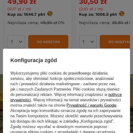
49,90 zł
30,50 zł
(0,17 zł / m)
(0,10 zł / m)
Kup za: 1646.7
pkt
punktów
Kup za: 1006.5
pkt
punkt
Najniższa cena:
49,90 zł
0%
Najniższa cena:
30,50 zł
0
DO KOSZYKA
DO KOSZYKA
Ilość produktów
Ilość produktów
Konfiguracja zgód
Wykorzystujemy pliki cookies do prawidłowego działania
serwisu, aby oferować funkcje społecznościowe, analizować
ruch i prowadzić działania marketingowe - zarówno przez nas,
jak i naszych Zaufanych Partnerów. Pliki cookies służą również
do personalizacji reklam. Więcej informacji znajdziesz w
polityce
prywatności
. Więcej informacji na temat warunków i prywatności
można znaleźć także na stronie
Prywatność i warunki Google
.
Akceptacja tego komunikatu oznacza zgodę na ich zapisywanie
na Twoim komputerze. Możesz określić warunki przechowywania
lub dostępu do nich klikając w zakładkę „Konfiguracja zgód”.
Zgodę możesz wycofać w dowolnym momencie poprzez
usunięcie plików cookies z przeglądarki z danego urządzenia