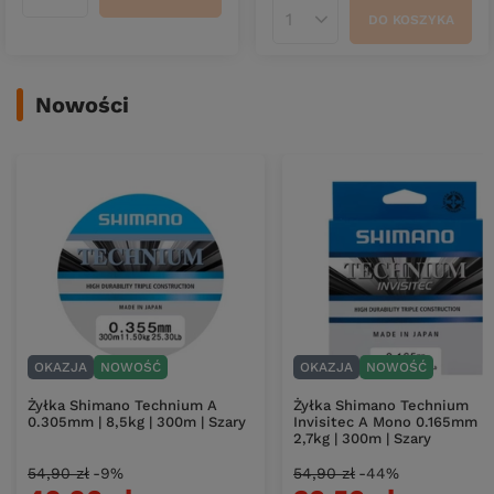
Ilość produktów
DO KOSZYKA
Ilość produktów
Nowości
OKAZJA
NOWOŚĆ
OKAZJA
NOWOŚĆ
Żyłka Shimano Technium A
Żyłka Shimano Technium
0.305mm | 8,5kg | 300m | Szary
Invisitec A Mono 0.165mm |
2,7kg | 300m | Szary
54,90 zł
-9%
54,90 zł
-44%