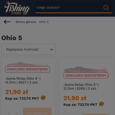
Strona główna
Ohio 5
Ohio 5
Zmień sortowanie
Najlepsza trafność
CHWILOWO NIEDOSTĘPNY
CHWILOWO NIEDOSTĘPNY
.Guma Relax Ohio 5" |
12,7cm | S027 | 3 szt.
.Guma Relax Ohio 5" |
12,7cm | S205 | 3 szt.
21,90 zł
21,90 zł
Kup za: 722.70
PKT
punktów
Kup za: 722.70
PKT
punktów
DO KOSZYKA