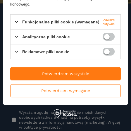
końcowego.
Zawsze
Funkcjonalne pliki cookie (wymagane)
aktywne
Zapisz się do naszego
Newslettera
Analityczne pliki cookie
Zapisz się do newslettera i otrzymuj najnowsze informacje o naszej
ofercie
Reklamowe pliki cookie
Podaj swoje imię
Potwierdzam wszystkie
Potwierdzam wymagane
Podaj swój adres e-mail
Wyrażam zgodę na przetwarzanie moich danych
osobowych (adres e-mail) na potrzeby wysyłki
newslettera z informacją handlową (marketing). Więcej
w
polityce prywatności.