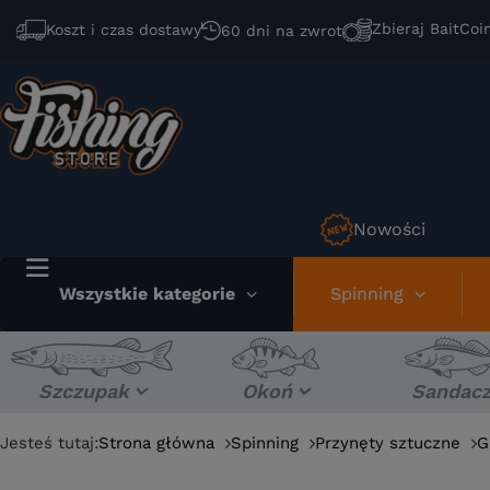
Zbieraj BaitCoi
Koszt i czas dostawy
60 dni na zwrot
Nowości
Wszystkie kategorie
Spinning
Szczupak
Okoń
Sandac
Jesteś tutaj:
Strona główna
Spinning
Przynęty sztuczne
G