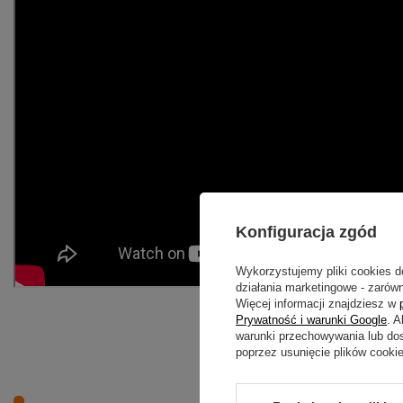
Konfiguracja zgód
Wykorzystujemy pliki cookies d
działania marketingowe - zarówn
Więcej informacji znajdziesz w
Prywatność i warunki Google
. 
warunki przechowywania lub do
poprzez usunięcie plików cooki