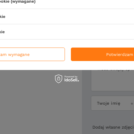
cookie (wymagane)
Napisz sw
kie
kie
Twoja ocena:
zam wymagane
Potwierdzam 
Treść twojej opin
Twoje imię
Dodaj własne zdjęc