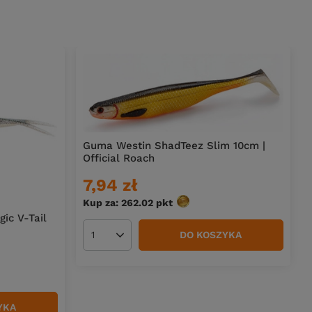
Guma Westin ShadTeez Slim 10cm |
Official Roach
7,94 zł
Kup za: 262.02
pkt
punktów
ic V-Tail
DO KOSZYKA
Ilość produktów
YKA