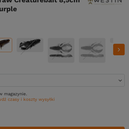
raw Creaturebait 8,5cm
urple
w magazynie.
dź czasy i koszty wysyłki