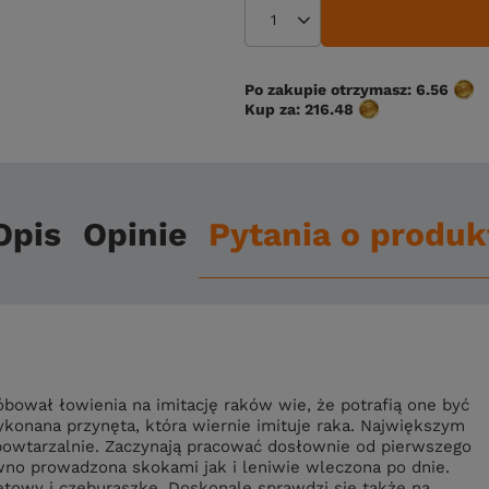
Po zakupie otrzymasz:
6.56
Kup za:
216.48
Opis
Opinie
Pytania o produk
óbował łowienia na imitację raków wie, że potrafią one być
konana przynęta, która wiernie imituje raka. Największym
epowtarzalnie. Zaczynają pracować dosłownie od pierwszego
wno prowadzona skokami jak i leniwie wleczona po dnie.
etowy i czeburaszkę. Doskonale sprawdzi się także na