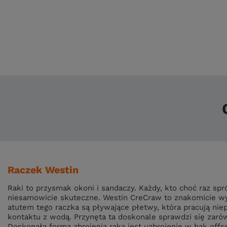
Raczek Westin
Raki to przysmak okoni i sandaczy. Każdy, kto choć raz spr
niesamowicie skuteczne. Westin CreCraw to znakomicie wy
atutem tego raczka są pływające płetwy, która pracują ni
kontaktu z wodą. Przynęta ta doskonale sprawdzi się zaró
Doskonałą formą zbrojenia raka jest uzbrojenie w hak offs