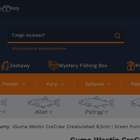
ny
Raty
Wyszukiwanie zaawansowane
Zestawy
Mystery Fishing Box
P
Feeder
Karp
Spławik
Ręk
z
Kleń
Pstrąg
umy
Guma Westin CreCraw Creaturebait 8,5cm | Green Pum