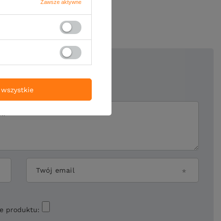
Zawsze aktywne
oją opinię
5/5
wszystkie
ii
Twój email
ie produktu: