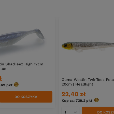
n ShadTeez High 12cm |
Blue
ł
Guma Westin TwinTeez Pelag
20cm | Headlight
0.69
pkt
punktów
22,40 zł
DO KOSZYKA
duktów
Kup za: 739.2
pkt
punktów
DO KOSZ