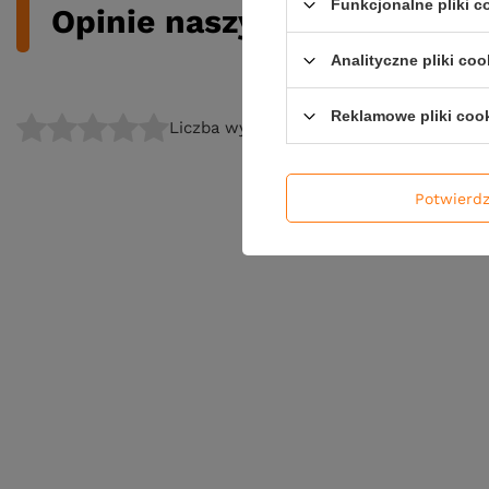
Funkcjonalne pliki 
Opinie naszych klientów
Analityczne pliki coo
Reklamowe pliki coo
Liczba wystawionych opinii: 0
Potwierd