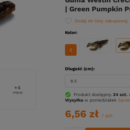
Guma Westin CreC
| Green Pumpkin P
Dodaj do listy zakupowej
Kolor
Długość (cm)
8.5
+
4
więcej
Produkt dostępny
34 szt.
Wysyłka
w poniedziałek
Spraw
6,56 zł
/
szt.