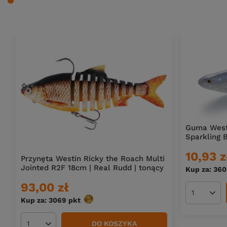
Guma Westi
Sparkling 
10,93 z
Przynęta Westin Ricky the Roach Multi
Jointed R2F 18cm | Real Rudd | tonący
Kup za: 36
93,00 zł
Ilość pro
Kup za: 3069
pkt
punktów
DO KOSZYKA