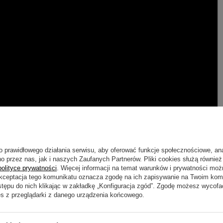
o prawidłowego działania serwisu, aby oferować funkcje społecznościowe, an
o przez nas, jak i naszych Zaufanych Partnerów. Pliki cookies służą również 
polityce prywatności
. Więcej informacji na temat warunków i prywatności moż
Akceptacja tego komunikatu oznacza zgodę na ich zapisywanie na Twoim kom
stępu do nich klikając w zakładkę „Konfiguracja zgód”. Zgodę możesz wyco
es z przeglądarki z danego urządzenia końcowego.