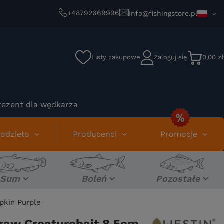
+48792669996
info@fishingstore.pl
Listy zakupowe
Zaloguj się
0,00 zł
rezent dla wędkarza
odzieło
Producenci
Promocje
Sum
Boleń
Pozostałe
pkin Purple