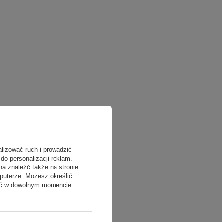
alizować ruch i prowadzić
do personalizacji reklam.
na znaleźć także na stronie
puterze. Możesz określić
fać w dowolnym momencie