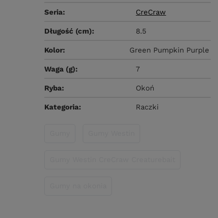
Seria
CreCraw
Długość (cm)
8.5
Kolor
Green Pumpkin Purple
Waga (g)
7
Ryba
Okoń
Kategoria
Raczki
Gumy
Gumy Westin
Gumy Westin CreCraw Creaturebait
Gumy na okonia