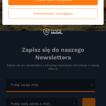
Potwierdzam wymagane
Zapisz się do naszego
Newslettera
Zapisz się do newslettera i otrzymuj najnowsze informacje o naszej
ofercie
Podaj swoje imię
Podaj swój adres e-mail