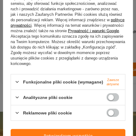
serwisu, aby oferować funkcje społecznościowe, analizować
ruch i prowadzić działania marketingowe - zarówno przez nas,
jak i naszych Zaufanych Partnerów. Pliki cookies służą również
do personalizacji reklam. Więcej informacji znajdziesz w
polityce
prywatności
. Więcej informacji na temat warunków i prywatności
można znaleźć także na stronie
Prywatność i warunki Google
.
Guma Westin MegaTeez 5cm |
Guma Westin BullTeez Shadt
Akceptacja tego komunikatu oznacza zgodę na ich zapisywanie
Blue N'yellow
7,5cm | Official Roach
na Twoim komputerze. Możesz określić warunki przechowywania
7,97 zł
7,80 zł
lub dostępu do nich klikając w zakładkę „Konfiguracja zgód”.
Zgodę możesz wycofać w dowolnym momencie poprzez
Kup za: 263.01
pkt
punktów
Kup za: 257.4
pkt
punktó
usunięcie plików cookies z przeglądarki z danego urządzenia
końcowego.
DO KOSZYKA
DO KOSZYK
Ilość produktów
Ilość produktów
Zawsze
Funkcjonalne pliki cookie (wymagane)
aktywne
Analityczne pliki cookie
Reklamowe pliki cookie
Potwierdzam wszystkie