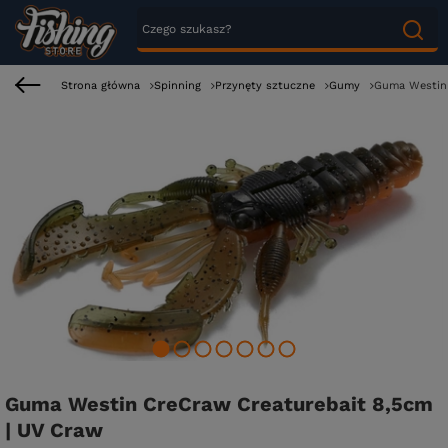
Strona główna
Spinning
Przynęty sztuczne
Gumy
Guma Westin 
Guma Westin CreCraw Creaturebait 8,5cm
| UV Craw