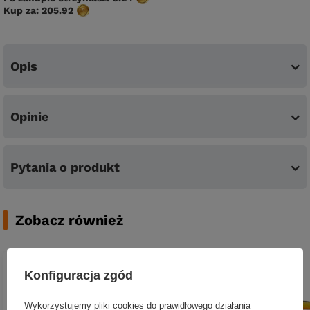
Kup za:
205.92
Opis
Opinie
Pytania o produkt
Zobacz również
Konfiguracja zgód
Wykorzystujemy pliki cookies do prawidłowego działania