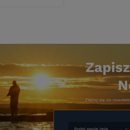
Zapisz
N
Zapisz się do newslett
Podaj swoje imię