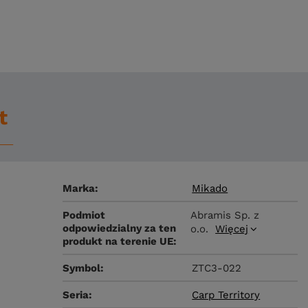
t
Marka
Mikado
Podmiot
Abramis Sp. z
odpowiedzialny za ten
o.o.
Więcej
produkt na terenie UE
Symbol
ZTC3-022
Seria
Carp Territory