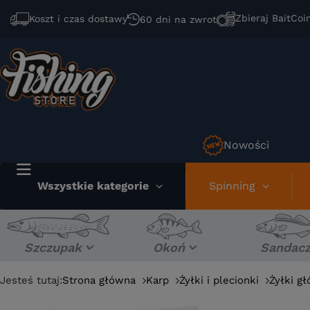
Zbieraj BaitCoi
Koszt i czas dostawy
60 dni na zwrot
Nowości
Wszystkie kategorie
Spinning
Szczupak
Okoń
Sandac
Jesteś tutaj:
Strona główna
Karp
Żyłki i plecionki
Żyłki g