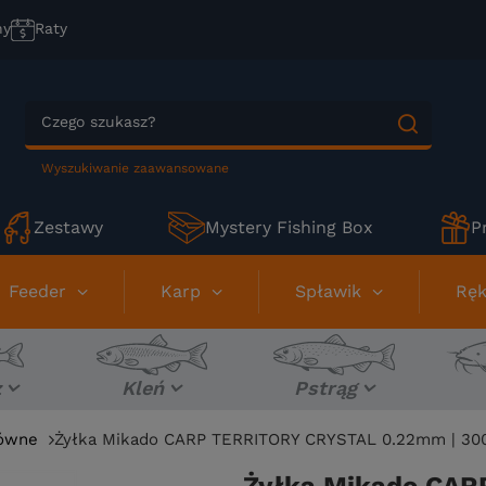
ny
Raty
Wyszukiwanie zaawansowane
Zestawy
Mystery Fishing Box
P
Feeder
Karp
Spławik
Ręk
z
Kleń
Pstrąg
łówne
Żyłka Mikado CARP TERRITORY CRYSTAL 0.22mm | 3