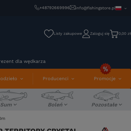
+48792669996
info@fishingstore.pl
Listy zakupowe
Zaloguj się
0,00 zł
rezent dla wędkarza
odzieło
Producenci
Promocje
Sum
Boleń
Pozostałe
00m