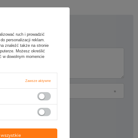
5/5
alizować ruch i prowadzić
do personalizacji reklam.
na znaleźć także na stronie
puterze. Możesz określić
ii
fać w dowolnym momencie
Zawsze aktywne
Twój email
ie produktu:
wszystkie