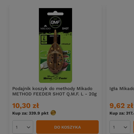
Podajnik koszyk do methody Mikado
Igła Mikad
METHOD FEEDER SHOT Q.M.F. L - 20g
10,30 zł
9,62 zł
Kup za: 339.9
pkt
punktów
Kup za: 317
DO KOSZYKA
Ilość produktów
Ilość pro