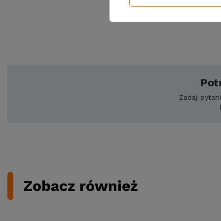
Pot
Zadaj pytan
Zobacz również