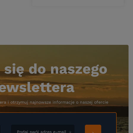
 się do naszego
ewslettera
era i otrzymuj najnowsze informacje o naszej ofercie
Podaj swój adres e-mail