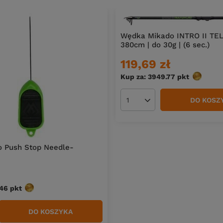
Wędka Mikado INTRO II TE
380cm | do 30g | (6 sec.)
119,69 zł
Kup za: 3949.77
pkt
punktów
DO KOSZ
Ilość produktów
o Push Stop Needle-
.46
pkt
punktów
DO KOSZYKA
duktów