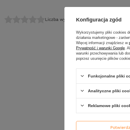
Konfiguracja zgód
Liczba wystawionych opinii: 0
Wykorzystujemy pliki cookies d
działania marketingowe - zarówn
Więcej informacji znajdziesz w
Prywatność i warunki Google
. 
warunki przechowywania lub do
poprzez usunięcie plików cooki
Funkcjonalne pliki 
Analityczne pliki coo
Reklamowe pliki coo
Potwierd