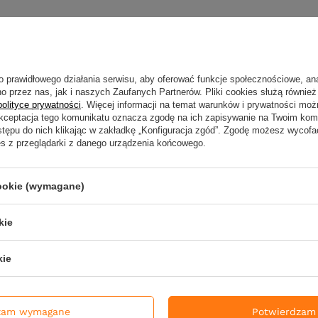
Twoja ocena:
o prawidłowego działania serwisu, aby oferować funkcje społecznościowe, an
o przez nas, jak i naszych Zaufanych Partnerów. Pliki cookies służą również 
polityce prywatności
. Więcej informacji na temat warunków i prywatności moż
Akceptacja tego komunikatu oznacza zgodę na ich zapisywanie na Twoim kom
Treść twojej opin
stępu do nich klikając w zakładkę „Konfiguracja zgód”. Zgodę możesz wyco
es z przeglądarki z danego urządzenia końcowego.
cookie (wymagane)
Twoje imię
kie
kie
Dodaj własne zdjęc
Wyślij opinię
zam wymagane
Potwierdzam 