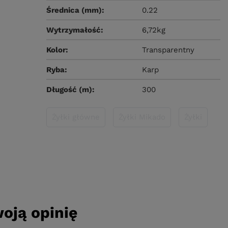
Średnica (mm)
0.22
Wytrzymałość
6,72kg
Kolor
Transparentny
Ryba
Karp
Długość (m)
300
Żyłki główne
Żyłki Mikado
Żyłki
oją opinię