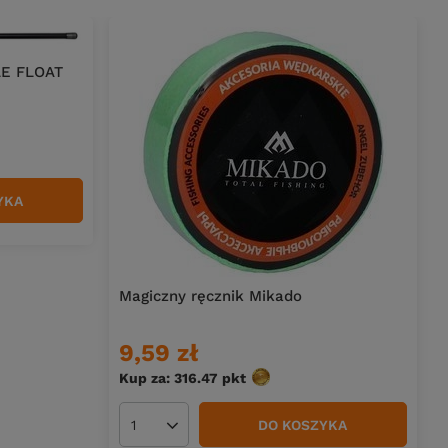
LE FLOAT
YKA
Magiczny ręcznik Mikado
9,59 zł
Kup za: 316.47
pkt
punktów
DO KOSZYKA
Ilość produktów