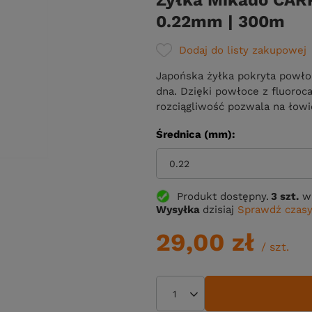
Żyłka Mikado CAR
0.22mm | 300m
Dodaj do listy zakupowej
Japońska żyłka pokryta powłok
dna. Dzięki powłoce z fluoroca
rozciągliwość pozwala na łowi
Średnica (mm)
0.22
Produkt dostępny
3 szt.
w
Wysyłka
dzisiaj
Sprawdź czasy
29,00 zł
/
szt.