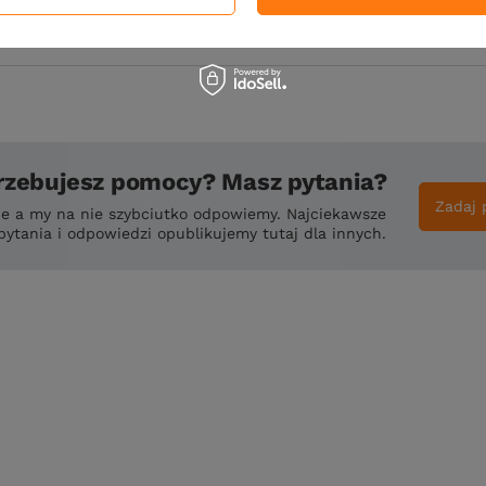
rzebujesz pomocy? Masz pytania?
Zadaj 
ie a my na nie szybciutko odpowiemy. Najciekawsze
pytania i odpowiedzi opublikujemy tutaj dla innych.