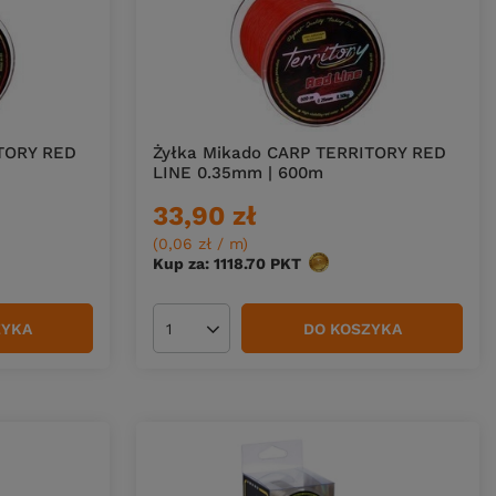
ITORY RED
Żyłka Mikado CARP TERRITORY RED
LINE 0.35mm | 600m
33,90 zł
(0,06 zł / m
)
w
Kup za: 1118.70
PKT
punktów
ZYKA
DO KOSZYKA
Ilość produktów