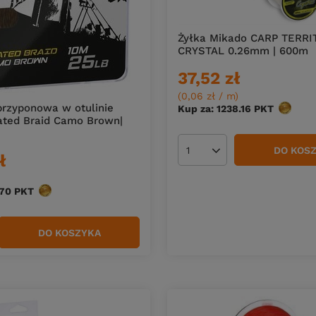
Żyłka Mikado CARP TERRI
CRYSTAL 0.26mm | 600m
37,52 zł
(0,06 zł / m
)
przyponowa w otulinie
Kup za: 1238.16
PKT
punktó
ated Braid Camo Brown|
DO KOS
Ilość produktów
ł
.70
PKT
punktów
DO KOSZYKA
duktów