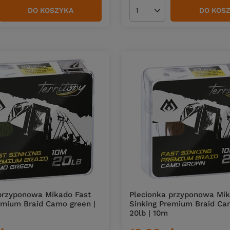
DO KOSZYKA
DO KOS
duktów
Ilość produktów
przyponowa Mikado Fast
Plecionka przyponowa Mik
emium Braid Camo green |
Sinking Premium Braid Ca
20lb | 10m