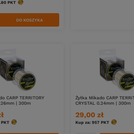
.80
PKT
punktów
DO KOSZYKA
duktów
ado CARP TERRITORY
Żyłka Mikado CARP TERRI
.26mm | 300m
CRYSTAL 0.24mm | 300m
zł
29,00 zł
PKT
punktów
Kup za: 957
PKT
punktów