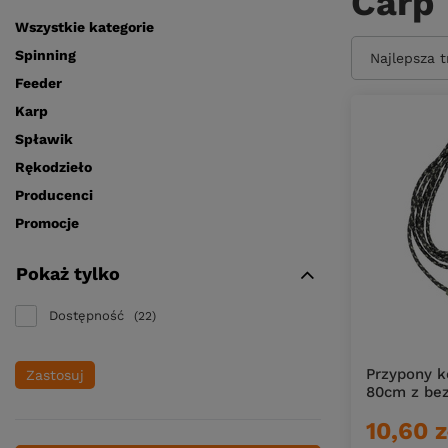
Carp 
Wszystkie kategorie
Spinning
Zmień sort
Najlepsza 
Feeder
Karp
Spławik
Rękodzieło
Producenci
Promocje
Pokaż tylko
Dostępność
22
Przypony 
Zastosuj
80cm z bez
10,60 z