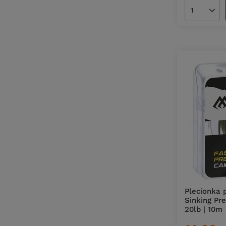
Ilość pro
Plecionka 
Sinking Pr
20lb | 10m