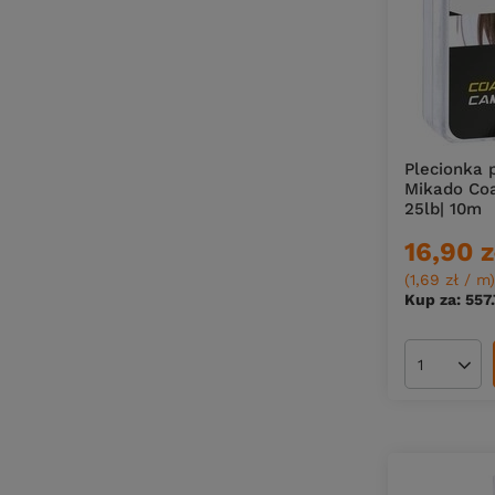
Plecionka 
Mikado Co
25lb| 10m
16,90 z
(1,69 zł / m
)
Kup za: 557
Ilość pro