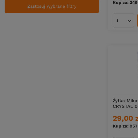
Kup za: 349
Zastosuj wybrane filtry
Ilość pro
Żyłka Mik
CRYSTAL 0
29,00 
Kup za: 957