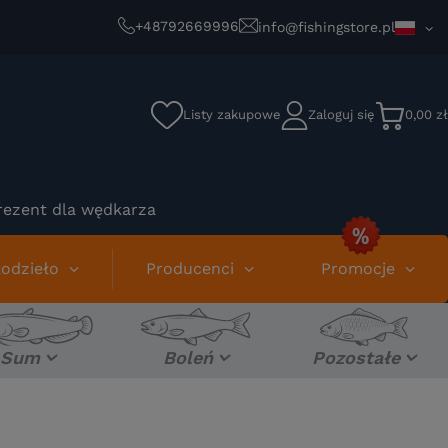
+48792669996
info@fishingstore.pl
Listy zakupowe
Zaloguj się
0,00 zł
rezent dla wędkarza
odzieło
Producenci
Promocje
Sum
Boleń
Pozostałe