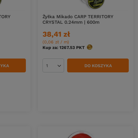
TORY
Żyłka Mikado CARP TERRITORY
CRYSTAL 0.24mm | 600m
38,41 zł
(0,06 zł / m
)
w
Kup za: 1267.53
PKT
punktów
ZYKA
DO KOSZYKA
Ilość produktów