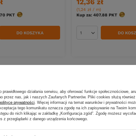
ł
12,36 zł
(1,24 zł / m
)
.70
PKT
punktów
Kup za: 407.88
PKT
punktó
DO KOSZYKA
DO KOS
duktów
Ilość produktów
o prawidłowego działania serwisu, aby oferować funkcje społecznościowe, an
o przez nas, jak i naszych Zaufanych Partnerów. Pliki cookies służą również 
polityce prywatności
. Więcej informacji na temat warunków i prywatności moż
Akceptacja tego komunikatu oznacza zgodę na ich zapisywanie na Twoim kom
stępu do nich klikając w zakładkę „Konfiguracja zgód”. Zgodę możesz wyco
es z przeglądarki z danego urządzenia końcowego.