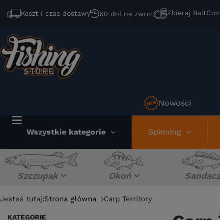
Zbieraj BaitCoi
Koszt i czas dostawy
60 dni na zwrot
Nowości
Wszystkie kategorie
Spinning
Szczupak
Okoń
Sandac
Jesteś tutaj:
Strona główna
Carp Territory
KATEGORIE