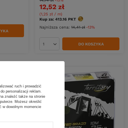
14,74 zł
-15%
12,52 zł
w
(1,25 zł / m
)
Kup za: 413.16
PKT
punktów
Najniższa cena:
14,41 zł
-13%
ZYKA
DO KOSZYKA
Ilość produktów
alizować ruch i prowadzić
do personalizacji reklam.
na znaleźć także na stronie
puterze. Możesz określić
fać w dowolnym momencie