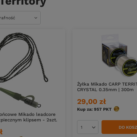
Territory
owanie
trafność
Żyłka Mikado CARP TERRI
CRYSTAL 0.35mm | 300m
29,00 zł
Kup za: 957
PKT
punktów
końcowe Mikado leadcore
piecznym klipsem - 2szt.
DO KOS
Ilość produktów
ł