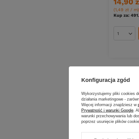
14,90 z
(1,49 zł / m
)
Kup za: 491
Ilość pro
Konfiguracja zgód
Wykorzystujemy pliki cookies d
działania marketingowe - zarówn
Więcej informacji znajdziesz w
Prywatność i warunki Google
. 
warunki przechowywania lub do
poprzez usunięcie plików cooki