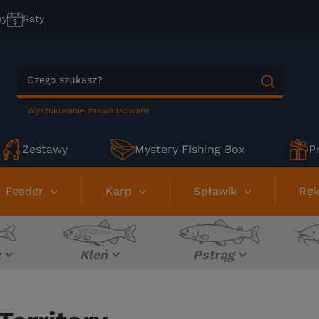
ny
Raty
Wyszukiwanie zaawansowane
Zestawy
Mystery Fishing Box
P
Feeder
Karp
Spławik
Ręk
z
Kleń
Pstrąg