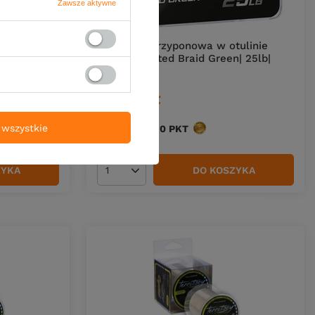
Zawsze aktywne
ulinie
Plecionka przyponowa w otulinie
| 35lb|
Mikado Coated Braid Green| 25lb|
10m
16,90 zł
(1,69 zł / m
)
wszystkie
Kup za: 557.70
PKT
punktów
ZYKA
DO KOSZYKA
Ilość produktów