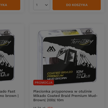
ZYKA
DO KOSZYKA
Ilość produktów
PROMOCJA
ado Fast
Plecionka przyponowa w otulinie
mo brown |
Mikado Coated Braid Premium Mud-
Brown| 20lb| 10m