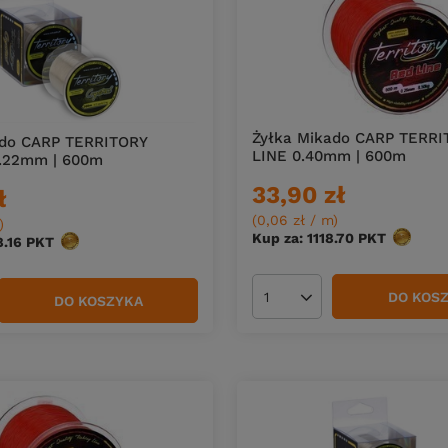
Żyłka Mikado CARP TERR
ado CARP TERRITORY
LINE 0.40mm | 600m
.22mm | 600m
33,90 zł
ł
(0,06 zł / m
)
)
Kup za: 1118.70
PKT
punktó
8.16
PKT
punktów
DO KOS
DO KOSZYKA
Ilość produktów
duktów