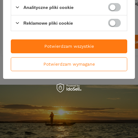
żółtobrzeżek 3,7cm - pływający -
żółtobrzeżek 3,7cm - pływaj
Analityczne pliki cookie
BN
BK
38,90 zł
38,90 zł
Reklamowe pliki cookie
Kup za: 1283.7
pkt
punktów
Kup za: 1283.7
pkt
punktó
DO KOSZYKA
DO KOSZYK
Ilość produktów
Ilość produktów
Potwierdzam wszystkie
Potwierdzam wymagane