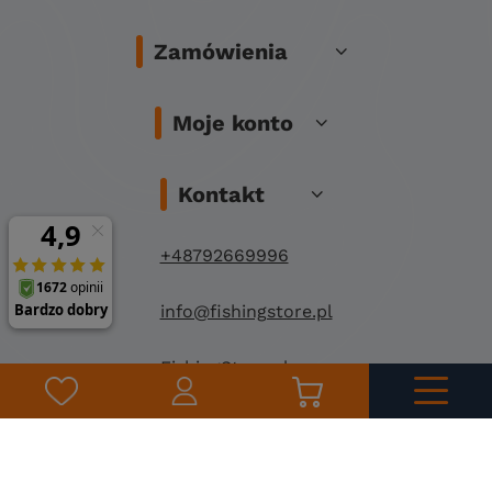
Zamówienia
Moje konto
Kontakt
+48792669996
info@fishingstore.pl
FishingStore.pl
Kuznocin 1
96-500 Sochaczew