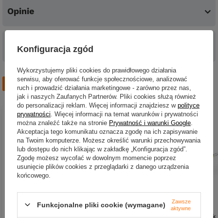
Opinie
Pytania o produkt
Konfiguracja zgód
Wykorzystujemy pliki cookies do prawidłowego działania
serwisu, aby oferować funkcje społecznościowe, analizować
Zobacz również
ruch i prowadzić działania marketingowe - zarówno przez nas,
jak i naszych Zaufanych Partnerów. Pliki cookies służą również
do personalizacji reklam. Więcej informacji znajdziesz w
polityce
prywatności
. Więcej informacji na temat warunków i prywatności
można znaleźć także na stronie
Prywatność i warunki Google
.
Akceptacja tego komunikatu oznacza zgodę na ich zapisywanie
na Twoim komputerze. Możesz określić warunki przechowywania
lub dostępu do nich klikając w zakładkę „Konfiguracja zgód”.
Zgodę możesz wycofać w dowolnym momencie poprzez
usunięcie plików cookies z przeglądarki z danego urządzenia
końcowego.
Zawsze
Funkcjonalne pliki cookie (wymagane)
aktywne
Wobler Imago Lures Pływak
Wobler Imago Lures Pływak