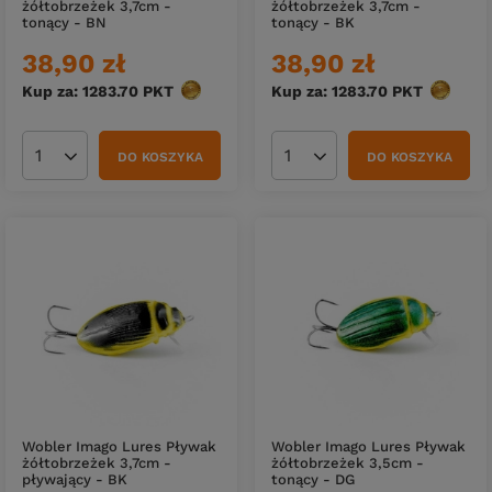
żółtobrzeżek 3,7cm -
żółtobrzeżek 3,7cm -
tonący - BN
tonący - BK
38,90 zł
38,90 zł
Kup za: 1283.70
PKT
punktów
Kup za: 1283.70
PKT
punktów
DO KOSZYKA
DO KOSZYKA
Ilość produktów
Ilość produktów
Wobler Imago Lures Pływak
Wobler Imago Lures Pływak
żółtobrzeżek 3,7cm -
żółtobrzeżek 3,5cm -
pływający - BK
tonący - DG