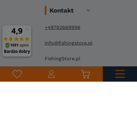
Kontakt
+48792669996
info@fishingstore.pl
FishingStore.pl
Kuznocin 1
96-500 Sochaczew
©
2026
Fishing Store