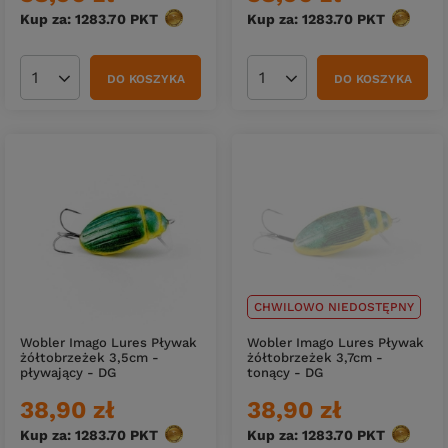
Kup za: 1283.70
PKT
punktów
Kup za: 1283.70
PKT
punktów
DO KOSZYKA
DO KOSZYKA
Ilość produktów
Ilość produktów
CHWILOWO NIEDOSTĘPNY
Wobler Imago Lures Pływak
Wobler Imago Lures Pływak
żółtobrzeżek 3,5cm -
żółtobrzeżek 3,7cm -
pływający - DG
tonący - DG
38,90 zł
38,90 zł
Kup za: 1283.70
PKT
punktów
Kup za: 1283.70
PKT
punktów