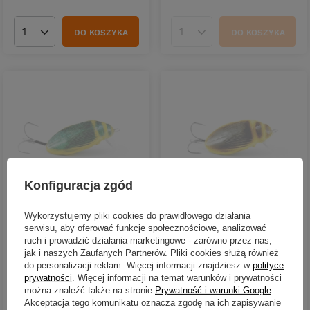
DO KOSZYKA
DO KOSZYKA
Ilość produktów
Ilość produktów
Konfiguracja zgód
CHWILOWO NIEDOSTĘPNY
CHWILOWO NIEDOSTĘPNY
Wobler Imago Lures Pływak
Wobler Imago Lures Pływak
Wykorzystujemy pliki cookies do prawidłowego działania
żółtobrzeżek 3,7cm -
żółtobrzeżek 3,7cm -
serwisu, aby oferować funkcje społecznościowe, analizować
pływający - DG
pływający - BN
ruch i prowadzić działania marketingowe - zarówno przez nas,
jak i naszych Zaufanych Partnerów. Pliki cookies służą również
38,90 zł
38,90 zł
do personalizacji reklam. Więcej informacji znajdziesz w
polityce
prywatności
. Więcej informacji na temat warunków i prywatności
Kup za: 1283.70
PKT
punktów
Kup za: 1283.70
PKT
punktów
można znaleźć także na stronie
Prywatność i warunki Google
.
Akceptacja tego komunikatu oznacza zgodę na ich zapisywanie