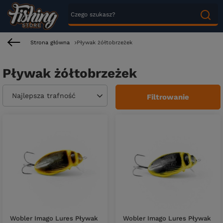
Strona główna
Pływak żółtobrzeżek
Pływak żółtobrzeżek
Zmień sortowanie
Najlepsza trafność
Filtrowanie
Wobler Imago Lures Pływak
Wobler Imago Lures Pływak