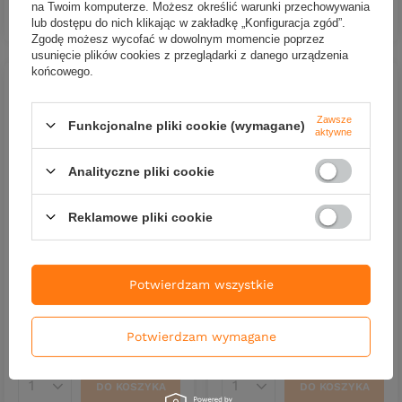
na Twoim komputerze. Możesz określić warunki przechowywania
DO KOSZYKA
DO KOSZYKA
Ilość produktów
Ilość produktów
lub dostępu do nich klikając w zakładkę „Konfiguracja zgód”.
Zgodę możesz wycofać w dowolnym momencie poprzez
usunięcie plików cookies z przeglądarki z danego urządzenia
końcowego.
Zawsze
Funkcjonalne pliki cookie (wymagane)
aktywne
Analityczne pliki cookie
Reklamowe pliki cookie
CHWILOWO NIEDOSTĘPNY
CHWILOWO NIEDOSTĘPNY
Wobler Imago Lures Pływak
Wobler Imago Lures Pływak
żółtobrzeżek 3,5cm -
żółtobrzeżek 3,5cm -
pływający - BN
pływający - BK
Potwierdzam wszystkie
38,90 zł
38,90 zł
Kup za: 1283.70
PKT
punktów
Kup za: 1283.70
PKT
punktów
Potwierdzam wymagane
DO KOSZYKA
DO KOSZYKA
Ilość produktów
Ilość produktów