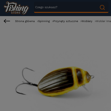
Strona główna
Spinning
Przynęty sztuczne
Woblery
Wobler Ima