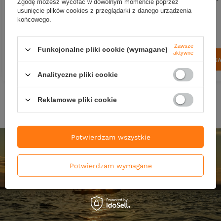
Zgodę możesz wycofać w dowolnym momencie poprzez
3,5cm - pływający - LBC
3,5cm - pływający - YB
usunięcie plików cookies z przeglądarki z danego urządzenia
końcowego.
43,90 zł
45,50 zł
Kup za: 1448.7
pkt
punktów
Kup za: 1501.5
pkt
punktó
Zawsze
Funkcjonalne pliki cookie (wymagane)
aktywne
DO KOSZYKA
DO KOSZYK
Ilość produktów
Ilość produktów
Analityczne pliki cookie
Reklamowe pliki cookie
Potwierdzam wszystkie
Potwierdzam wymagane