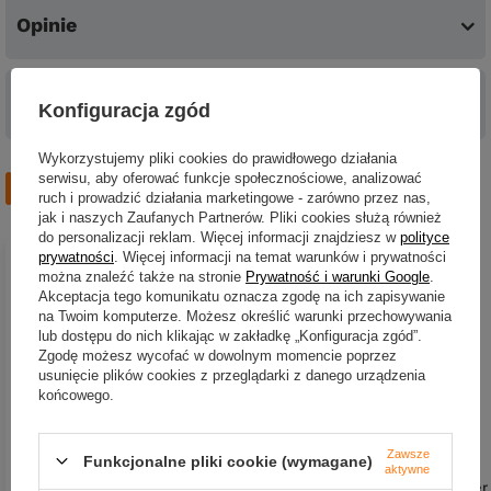
Opinie
Pytania o produkt
Konfiguracja zgód
Wykorzystujemy pliki cookies do prawidłowego działania
serwisu, aby oferować funkcje społecznościowe, analizować
Zobacz również
ruch i prowadzić działania marketingowe - zarówno przez nas,
jak i naszych Zaufanych Partnerów. Pliki cookies służą również
do personalizacji reklam. Więcej informacji znajdziesz w
polityce
prywatności
. Więcej informacji na temat warunków i prywatności
można znaleźć także na stronie
Prywatność i warunki Google
.
Akceptacja tego komunikatu oznacza zgodę na ich zapisywanie
na Twoim komputerze. Możesz określić warunki przechowywania
lub dostępu do nich klikając w zakładkę „Konfiguracja zgód”.
Zgodę możesz wycofać w dowolnym momencie poprzez
usunięcie plików cookies z przeglądarki z danego urządzenia
końcowego.
Zawsze
Funkcjonalne pliki cookie (wymagane)
aktywne
Wobler Imago Lures Pływak
Wobler Imago Lures Hooper