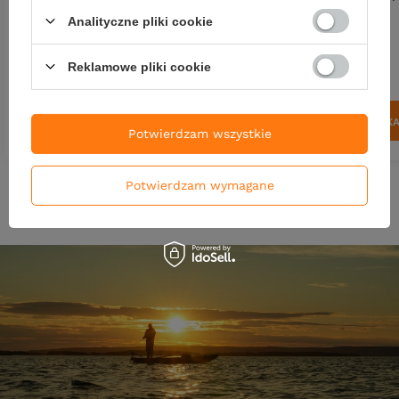
żółtobrzeżek 3,5cm - tonący -
3,5cm - pływający - LBC
Analityczne pliki cookie
BN
38,90 zł
45,90 zł
Reklamowe pliki cookie
Kup za: 1283.7
pkt
punktów
Kup za: 1514.7
pkt
punktó
DO KOSZYKA
DO KOSZYK
Ilość produktów
Ilość produktów
Potwierdzam wszystkie
Potwierdzam wymagane