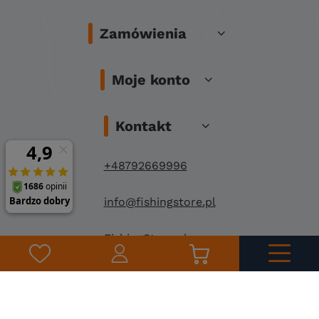
Zamówienia
Moje konto
Kontakt
+48792669996
info@fishingstore.pl
FishingStore.pl
Kuznocin 1
96-500 Sochaczew