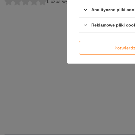
Liczba wystawionych opinii: 0
Analityczne pliki coo
Reklamowe pliki coo
Potwierd