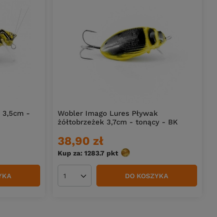
 3,5cm -
Wobler Imago Lures Pływak
żółtobrzeżek 3,7cm - tonący - BK
38,90 zł
Kup za: 1283.7
pkt
punktów
YKA
DO KOSZYKA
Ilość produktów