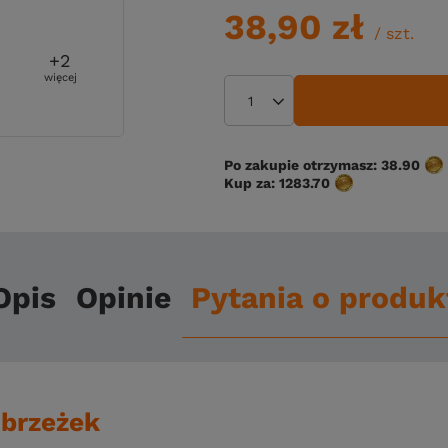
38,90 zł
/
szt.
+
2
więcej
Po zakupie otrzymasz:
38.90
Kup za:
1283.70
Opis
Opinie
Pytania o produk
obrzeżek