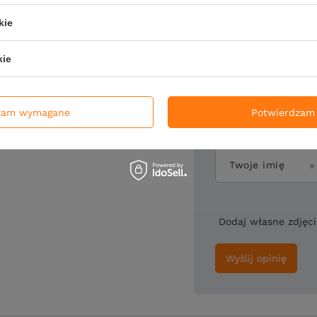
Twoja ocena:
kie
kie
Treść twojej opin
zam wymagane
Potwierdzam 
Twoje imię
Dodaj własne zdjęc
Wyślij opinię