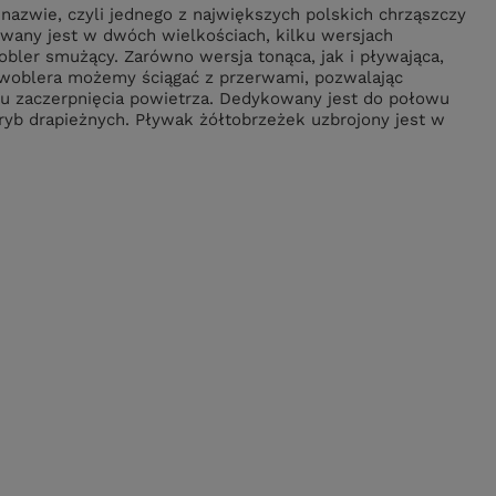
nazwie, czyli jednego z największych polskich chrząszczy
any jest w dwóch wielkościach, kilku wersjach
wobler smużący. Zarówno wersja tonąca, jak i pływająca,
 woblera możemy ściągać z przerwami, pozwalając
lu zaczerpnięcia powietrza. Dedykowany jest do połowu
 ryb drapieżnych. Pływak żółtobrzeżek uzbrojony jest w