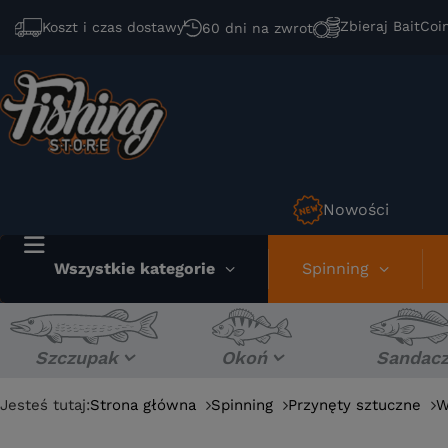
Zbieraj BaitCoi
Koszt i czas dostawy
60 dni na zwrot
Nowości
Wszystkie kategorie
Spinning
Szczupak
Okoń
Sandac
Jesteś tutaj:
Strona główna
Spinning
Przynęty sztuczne
W