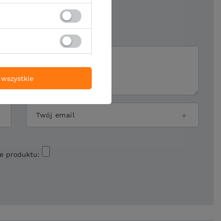
5/5
ii
wszystkie
Twój email
ie produktu: