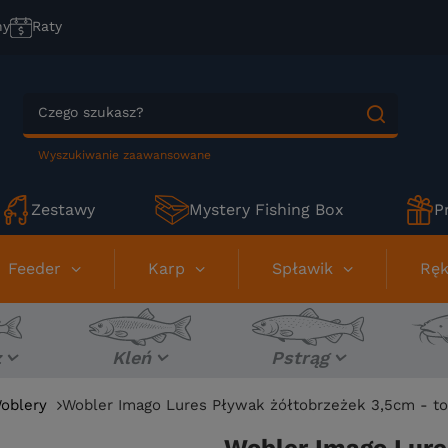
ny
Raty
Wyszukiwanie zaawansowane
Zestawy
Mystery Fishing Box
P
Feeder
Karp
Spławik
Ręk
z
Kleń
Pstrąg
oblery
Wobler Imago Lures Pływak żółtobrzeżek 3,5cm - t