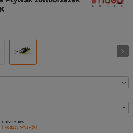
s Pływak żółtobrzeżek
BK
magazynie.
 i koszty wysyłki