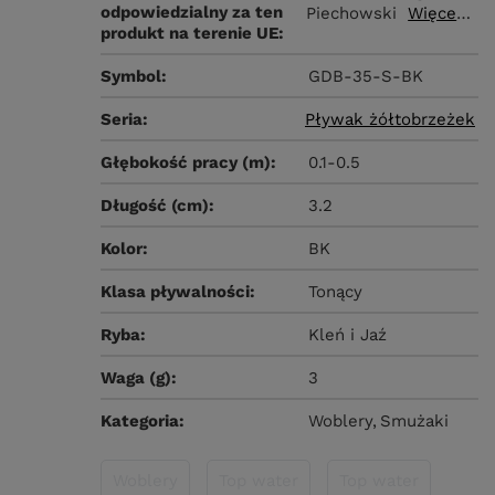
odpowiedzialny za ten
Piechowski
Więcej
produkt na terenie UE
Symbol
GDB-35-S-BK
Seria
Pływak żółtobrzeżek
Głębokość pracy (m)
0.1-0.5
Długość (cm)
3.2
Kolor
BK
Klasa pływalności
Tonący
Ryba
Kleń i Jaź
Waga (g)
3
Kategoria
Woblery
Smużaki
Woblery
Top water
Top water