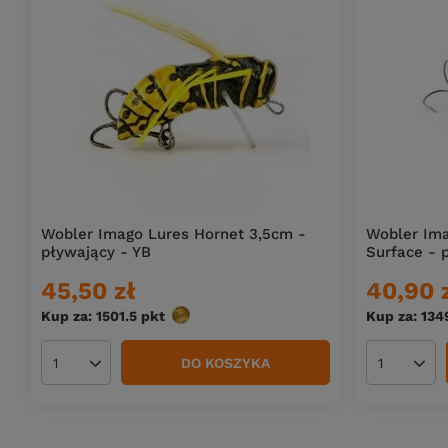
Wobler Imago Lures Hornet 3,5cm -
Wobler Im
pływający - YB
Surface - 
45,50 zł
40,90 
Kup za: 1501.5
pkt
punktów
Kup za: 134
DO KOSZYKA
Ilość produktów
Ilość pro