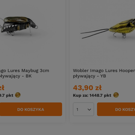
ago Lures Maybug 3cm
Wobler Imago Lures Hooper
pływający - BK
pływający - YB
zł
43,90 zł
9.7
pkt
punktów
Kup za: 1448.7
pkt
punktów
DO KOSZYKA
DO KOSZ
duktów
Ilość produktów