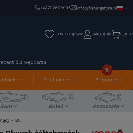
+48792669996
info@fishingstore.pl
Listy zakupowe
Zaloguj się
0,00 zł
rezent dla wędkarza
odzieło
Producenci
Promocje
Sum
Boleń
Pozostałe
onący - BK