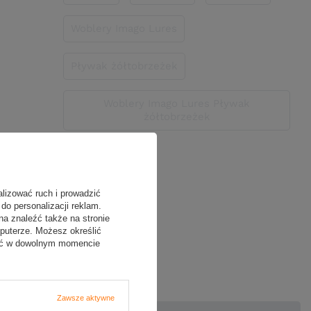
Woblery Imago Lures
Pływak żółtobrzeżek
Woblery Imago Lures Pływak
żółtobrzeżek
alizować ruch i prowadzić
do personalizacji reklam.
na znaleźć także na stronie
puterze. Możesz określić
oją opinię
fać w dowolnym momencie
Zawsze aktywne