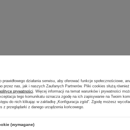
o prawidłowego działania serwisu, aby oferować funkcje społecznościowe, an
o przez nas, jak i naszych Zaufanych Partnerów. Pliki cookies służą również 
polityce prywatności
. Więcej informacji na temat warunków i prywatności moż
Akceptacja tego komunikatu oznacza zgodę na ich zapisywanie na Twoim kom
Napisz sw
stępu do nich klikając w zakładkę „Konfiguracja zgód”. Zgodę możesz wyco
es z przeglądarki z danego urządzenia końcowego.
cookie (wymagane)