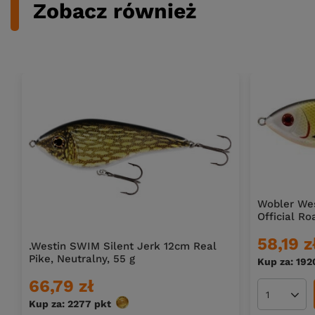
Zobacz również
Wobler Wes
Official R
58,19 z
.Westin SWIM Silent Jerk 12cm Real
Pike, Neutralny, 55 g
Kup za: 192
66,79 zł
Ilość pro
Kup za: 2277
pkt
punktów