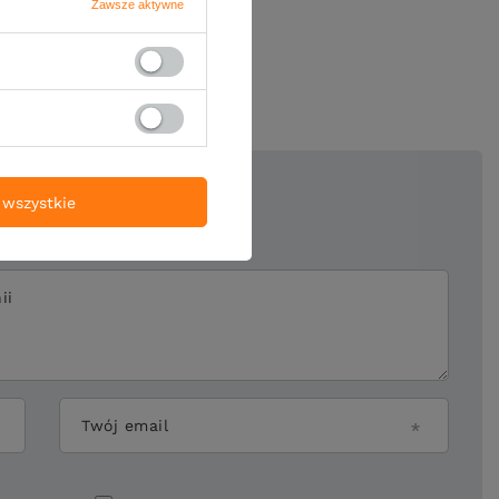
Zawsze aktywne
oją opinię
wszystkie
5/5
ii
Twój email