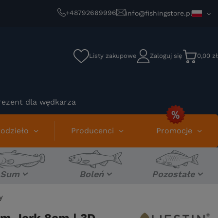
+48792669996
info@fishingstore.pl
Listy zakupowe
Zaloguj się
0,00 zł
rezent dla wędkarza
odzieło
Producenci
Promocje
Sum
Boleń
Pozostałe
y