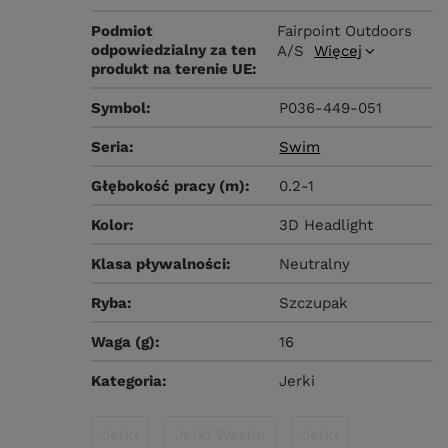
Podmiot
Fairpoint Outdoors
odpowiedzialny za ten
A/S
Więcej
produkt na terenie UE
Symbol
P036-449-051
Seria
Swim
Głębokość pracy (m)
0.2-1
Kolor
3D Headlight
Klasa pływalności
Neutralny
Ryba
Szczupak
Waga (g)
16
Kategoria
Jerki
Jerki
Jerki Westin
Jerki