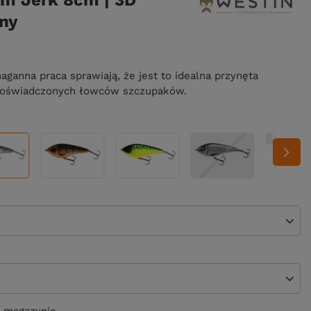
m Jerk 8cm | 3D
lny
ganna praca sprawiają, że jest to idealna przynęta
 doświadczonych łowców szczupaków.
 magazynie.