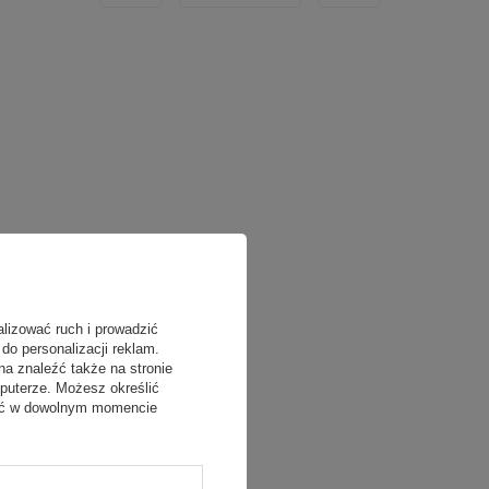
alizować ruch i prowadzić
do personalizacji reklam.
na znaleźć także na stronie
puterze. Możesz określić
fać w dowolnym momencie