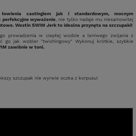
łowienia castingiem jak i standardowym, mocnym
z
perfekcyjne wyważenie
, nie tylko nadaje mu niesamowitej
towe. Westin SWIM Jerk to idealna przynęta na szczupaki!
ego prowadzenia w ciepłej wodzie a leniwego zwijania z
 go jak wobler "twichingowy" Wykonuj krótkie, szybkie
IM zawiśnie w toni.
kszy szczupak nie wyrwie oczka z korpusu!