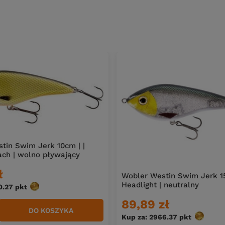
tin Swim Jerk 10cm | |
oach | wolno pływający
ł
Wobler Westin Swim Jerk 1
Headlight | neutralny
0.27
pkt
punktów
89,89 zł
DO KOSZYKA
duktów
Kup za: 2966.37
pkt
punktów