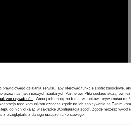
o prawidłowego działania serwisu, aby oferować funkcje społecznościowe, an
o przez nas, jak i naszych Zaufanych Partnerów. Pliki cookies służą również 
polityce prywatności
. Więcej informacji na temat warunków i prywatności moż
Akceptacja tego komunikatu oznacza zgodę na ich zapisywanie na Twoim kom
stępu do nich klikając w zakładkę „Konfiguracja zgód”. Zgodę możesz wyco
es z przeglądarki z danego urządzenia końcowego.