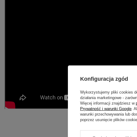
Konfiguracja zgód
Wykorzystujemy pliki cookies d
działania marketingowe - zarówn
Więcej informacji znajdziesz w
Prywatność i warunki Google
. 
warunki przechowywania lub do
poprzez usunięcie plików cooki