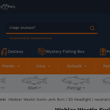
ny
Raty
Wyszukiwanie zaawansowane
Zestawy
Mystery Fishing Box
P
Feeder
Karp
Spławik
Ręk
z
Kleń
Pstrąg
erki
Wobler Westin Swim Jerk 8cm | 3D Headlight | neutraln