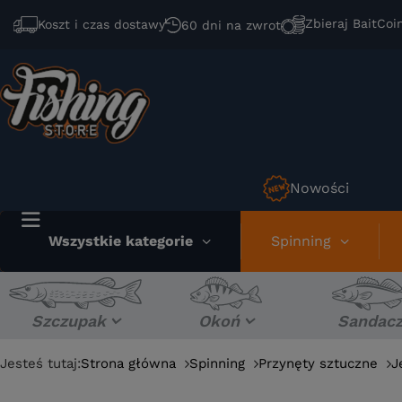
Zbieraj BaitCoi
Koszt i czas dostawy
60 dni na zwrot
Nowości
Wszystkie kategorie
Spinning
Szczupak
Okoń
Sandac
Jesteś tutaj:
Strona główna
Spinning
Przynęty sztuczne
J