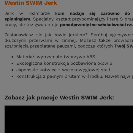
Westin SWIM Jerk
Jerk w rozmiarze 8
cm
nadaje się zarówno do 
spinningiem.
Specjalny kształt przypominający literę S ora
pracy, ale też gwarantuje
ponadprzeciętne właściwości rzu
Zastanawiasz się jak łowić jerkiem? Spróbuj agresywn
dłuższymi przerwami w zimnej. Możesz także prowadzić
szarpnięcia przeplatane pauzami, podczas których
Twój SW
Materiał: wytrzymałe tworzywo ABS
Ekologiczna konstrukcja pozbawiona ołowiu
Japońskie kotwice z wysokowęglowej stali
Konstrukcja z pełnym drutem w środku. Nawet najwię
Zobacz jak pracuje Westin SWIM Jerk: