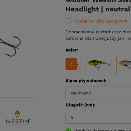
Wobler Westin Swi
Headlight | neutra
Dodaj do listy zakupowej
Dopracowany kształt oraz niena
zarówno dla nowicjuszy jak i
Kolor
Klasa pływalności
Neutralny
Długość (cm)
8
Produkt dostępny
4 szt.
w