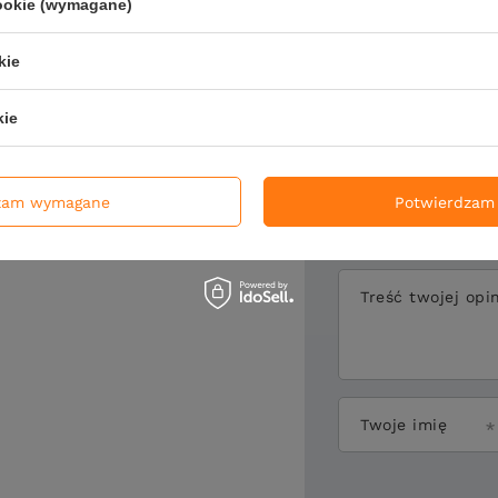
cookie (wymagane)
Napisz sw
kie
kie
Twoja ocena:
zam wymagane
Potwierdzam 
Treść twojej opin
Twoje imię