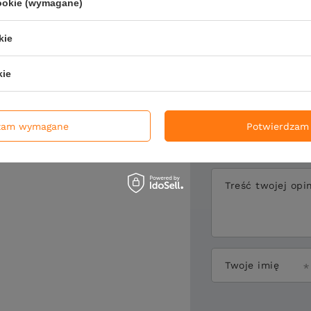
cookie (wymagane)
Napisz sw
kie
kie
Twoja ocena:
zam wymagane
Potwierdzam 
Treść twojej opin
Twoje imię