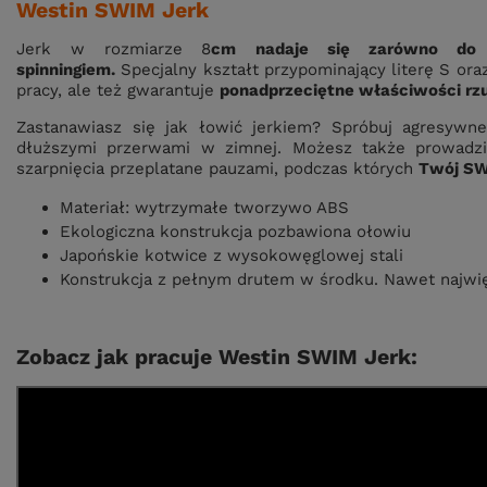
Westin SWIM Jerk
Jerk w rozmiarze 8
cm
nadaje się zarówno do 
spinningiem.
Specjalny kształt przypominający literę S ora
pracy, ale też gwarantuje
ponadprzeciętne właściwości rzu
Zastanawiasz się jak łowić jerkiem? Spróbuj agresywn
dłuższymi przerwami w zimnej. Możesz także prowadzić
szarpnięcia przeplatane pauzami, podczas których
Twój SW
Materiał: wytrzymałe tworzywo ABS
Ekologiczna konstrukcja pozbawiona ołowiu
Japońskie kotwice z wysokowęglowej stali
Konstrukcja z pełnym drutem w środku. Nawet najwię
Zobacz jak pracuje Westin SWIM Jerk: