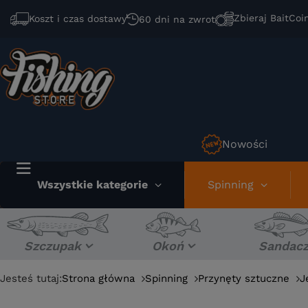
Zbieraj BaitCoi
Koszt i czas dostawy
60 dni na zwrot
Nowości
Wszystkie kategorie
Spinning
Szczupak
Okoń
Sandac
Jesteś tutaj:
Strona główna
Spinning
Przynęty sztuczne
J