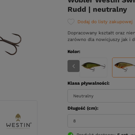
Wobler Westin Swi
Rudd | neutralny
Dodaj do listy zakupowej
Dopracowany kształt oraz niena
zarówno dla nowicjuszy jak i
Kolor
Klasa pływalności
Neutralny
Długość (cm)
8
Produkt dostępny
5 szt.
w