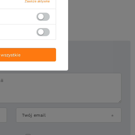
Zawsze aktywne
oją opinię
wszystkie
5/5
ii
Twój email