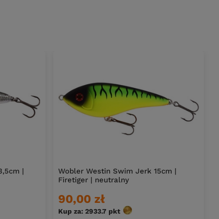
3,5cm |
Wobler Westin Swim Jerk 15cm |
Firetiger | neutralny
90,00 zł
Kup za: 2933.7
pkt
punktów