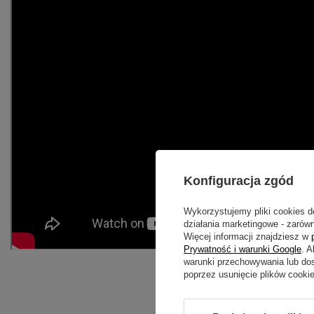
Konfiguracja zgód
Wykorzystujemy pliki cookies d
działania marketingowe - zarówn
Więcej informacji znajdziesz w
Prywatność i warunki Google
. 
warunki przechowywania lub do
poprzez usunięcie plików cooki