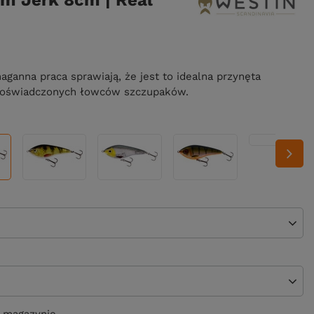
m Jerk 8cm | Real
ganna praca sprawiają, że jest to idealna przynęta
 doświadczonych łowców szczupaków.
 magazynie.