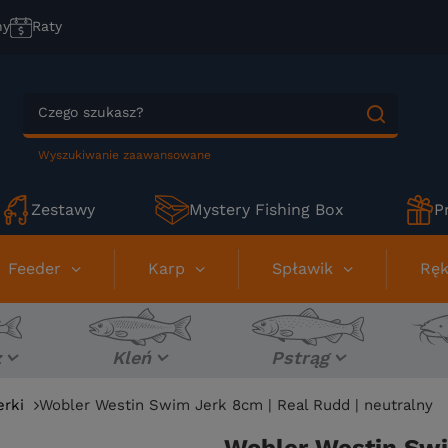
ny
Raty
Wyszukiwanie zaawansowane
Zestawy
Mystery Fishing Box
P
Feeder
Karp
Spławik
Ręk
z
Kleń
Pstrąg
erki
Wobler Westin Swim Jerk 8cm | Real Rudd | neutralny