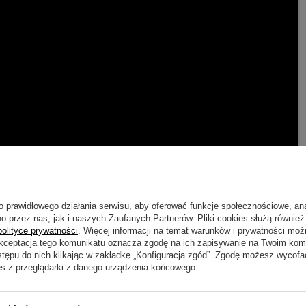
o prawidłowego działania serwisu, aby oferować funkcje społecznościowe, an
o przez nas, jak i naszych Zaufanych Partnerów. Pliki cookies służą również 
polityce prywatności
. Więcej informacji na temat warunków i prywatności moż
Akceptacja tego komunikatu oznacza zgodę na ich zapisywanie na Twoim kom
stępu do nich klikając w zakładkę „Konfiguracja zgód”. Zgodę możesz wyco
es z przeglądarki z danego urządzenia końcowego.