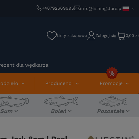
+48792669996
info@fishingstore.pl
Listy zakupowe
Zaloguj się
0,00 zł
rezent dla wędkarza
odzieło
Producenci
Promocje
Sum
Boleń
Pozostałe