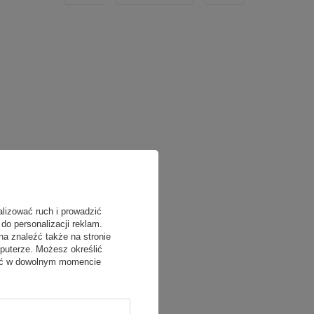
alizować ruch i prowadzić
do personalizacji reklam.
na znaleźć także na stronie
puterze. Możesz określić
fać w dowolnym momencie