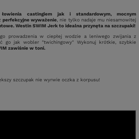
łowienia castingiem jak i standardowym, mocnym
z
perfekcyjne wyważenie
, nie tylko nadaje mu niesamowitej
towe. Westin SWIM Jerk to idealna przynęta na szczupaki!
ego prowadzenia w ciepłej wodzie a leniwego zwijania z
 go jak wobler "twichingowy" Wykonuj krótkie, szybkie
IM zawiśnie w toni.
kszy szczupak nie wyrwie oczka z korpusu!