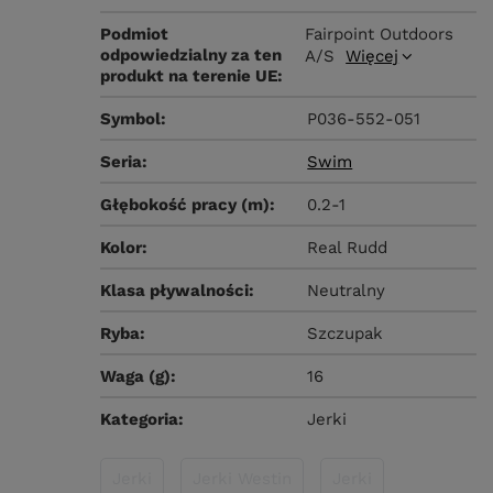
Podmiot
Fairpoint Outdoors
odpowiedzialny za ten
A/S
Więcej
produkt na terenie UE
Symbol
P036-552-051
Seria
Swim
Głębokość pracy (m)
0.2-1
Kolor
Real Rudd
Klasa pływalności
Neutralny
Ryba
Szczupak
Waga (g)
16
Kategoria
Jerki
Jerki
Jerki Westin
Jerki