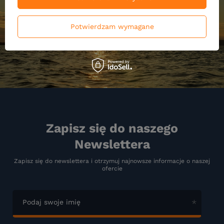
Potwierdzam wymagane
Zapisz się do naszego
Newslettera
Zapisz się do newslettera i otrzymuj najnowsze informacje o naszej
ofercie
Podaj swoje imię