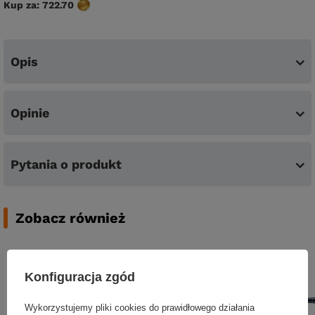
Kup za:
722.70
Opis
Opinie
Pytania o produkt
Zobacz również
Konfiguracja zgód
Wykorzystujemy pliki cookies do prawidłowego działania