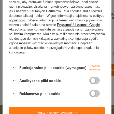
serwisu, aby oferować funkcje społecznościowe, analizować
PROMOCJA
ruch i prowadzić działania marketingowe - zarówno przez nas,
Przynęta Libra Lures Bleak Slug
jak i naszych Zaufanych Partnerów. Pliki cookies służą również
Przynęta Libra Lures Bass F
Tail 8.2" | 20.8 cm | 009 - Gold
do personalizacji reklam. Więcej informacji znajdziesz w
polityce
Stick Worm 12,8cm | 040 - B
prywatności
. Więcej informacji na temat warunków i prywatności
With Blue Pepper | 8 szt.
można znaleźć także na stronie
Prywatność i warunki Google
.
Akceptacja tego komunikatu oznacza zgodę na ich zapisywanie
21,90 zł
42,90 zł
-35%
na Twoim komputerze. Możesz określić warunki przechowywania
Kup za: 722.7
pkt
punktów
27,89 zł
lub dostępu do nich klikając w zakładkę „Konfiguracja zgód”.
Zgodę możesz wycofać w dowolnym momencie poprzez
Kup za: 920.37
pkt
punkt
usunięcie plików cookies z przeglądarki z danego urządzenia
końcowego.
Najniższa cena:
42,90 zł
-
Zawsze
DO KOSZYKA
Funkcjonalne pliki cookie (wymagane)
Ilość produktów
aktywne
DO KOSZYK
Ilość produktów
Analityczne pliki cookie
Reklamowe pliki cookie
Potwierdzam wszystkie