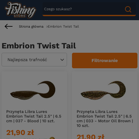
Strona główna
Embrion Twist Tail
Embrion Twist Tail
Zmień sortowanie
Najlepsza trafność
Filtrowanie
Przynęta Libra Lures
Przynęta Libra Lures
Embrion Twist Tail 2.5" | 6.5
Embrion Twist Tail 2.5" | 6.5
cm | 037 - Blood | 10 szt.
cm | 033 - Motor Oil Brown |
10 szt.
21,90 zł
21,90 zł