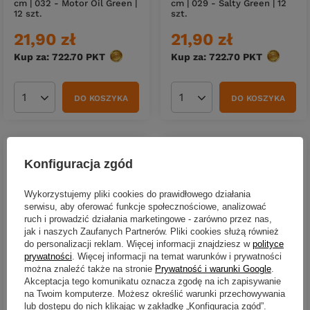
cm | 032 - Motor Oil Green |
cm | 029 - Salty Green | 12
12 szt.
szt.
21,90 zł
21,90 zł
Kup za: 722.70
PKT
punktów
Kup za: 722.70
PKT
punktów
DO KOSZYKA
DO KOSZYKA
Ilość produktów
Ilość produktów
Konfiguracja zgód
Wykorzystujemy pliki cookies do prawidłowego działania
CHWILOWO NIEDOSTĘPNY
serwisu, aby oferować funkcje społecznościowe, analizować
ruch i prowadzić działania marketingowe - zarówno przez nas,
Przynęta Libra Lures
Przynęta Libra Lures
jak i naszych Zaufanych Partnerów. Pliki cookies służą również
Embrion Twist Tail 1.75" | 4.5
Embrion Twist Tail 1.75" | 4.5
do personalizacji reklam. Więcej informacji znajdziesz w
polityce
cm | 020 - Electro | 12 szt.
cm | 023 - Cameleon | 12
prywatności
. Więcej informacji na temat warunków i prywatności
szt.
21,90 zł
można znaleźć także na stronie
Prywatność i warunki Google
.
21,90 zł
Akceptacja tego komunikatu oznacza zgodę na ich zapisywanie
Kup za: 722.70
PKT
punktów
na Twoim komputerze. Możesz określić warunki przechowywania
Kup za: 722.70
PKT
punktów
lub dostępu do nich klikając w zakładkę „Konfiguracja zgód”.