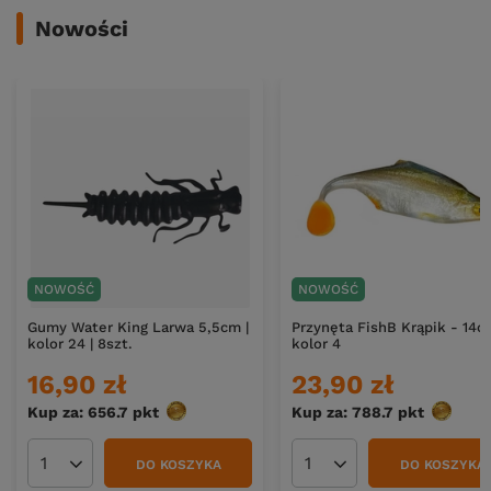
Nowości
NOWOŚĆ
NOWOŚĆ
Gumy Water King Larwa 5,5cm |
Przynęta FishB Krąpik - 14c
kolor 24 | 8szt.
kolor 4
16,90 zł
23,90 zł
Kup za: 656.7
pkt
punktów
Kup za: 788.7
pkt
punktó
DO KOSZYKA
DO KOSZYKA
Ilość produktów
Ilość produktów