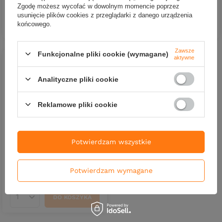
Zgodę możesz wycofać w dowolnym momencie poprzez
usunięcie plików cookies z przeglądarki z danego urządzenia
DO KOSZYKA
Ilość produktów
DO KOSZYKA
końcowego.
Ilość produktów
Zawsze
Funkcjonalne pliki cookie (wymagane)
aktywne
Analityczne pliki cookie
CHWILOWO NIEDOSTĘPNY
Reklamowe pliki cookie
Przynęta Libra Lures
Embrion Twist Tail 1.75" | 4.5
cm | 003 - Blue Pearl | 12
szt.
Potwierdzam wszystkie
21,90 zł
Kup za: 722.70
PKT
punktów
Potwierdzam wymagane
DO KOSZYKA
Ilość produktów