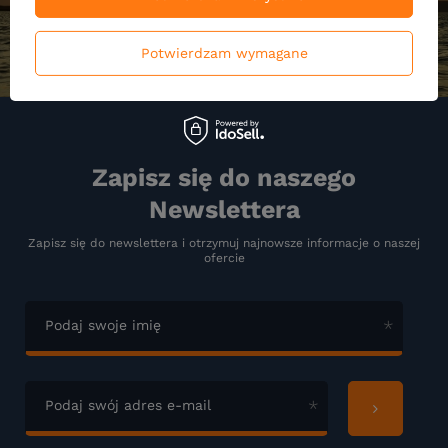
Potwierdzam wymagane
Zapisz się do naszego
Newslettera
Zapisz się do newslettera i otrzymuj najnowsze informacje o naszej
ofercie
Podaj swoje imię
Podaj swój adres e-mail