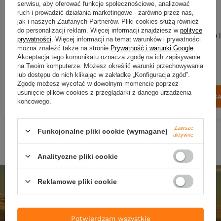
serwisu, aby oferować funkcje społecznościowe, analizować
ruch i prowadzić działania marketingowe - zarówno przez nas,
jak i naszych Zaufanych Partnerów. Pliki cookies służą również
Przynęta Libra Lures Largo Slim
Przynęta Libra Lures Fatty
do personalizacji reklam. Więcej informacji znajdziesz w
polityce
3.4cm | 001 - White | kryl | 12 szt.
D'Worm Tournament 5.5cm |
prywatności
. Więcej informacji na temat warunków i prywatności
- Brown | kryl | 12 szt.
można znaleźć także na stronie
Prywatność i warunki Google
.
Akceptacja tego komunikatu oznacza zgodę na ich zapisywanie
31,90 zł
31,90 zł
na Twoim komputerze. Możesz określić warunki przechowywania
Kup za: 1052.7
pkt
punktów
Kup za: 1052.7
pkt
punktó
lub dostępu do nich klikając w zakładkę „Konfiguracja zgód”.
Zgodę możesz wycofać w dowolnym momencie poprzez
usunięcie plików cookies z przeglądarki z danego urządzenia
DO KOSZYKA
DO KOSZYK
Ilość produktów
Ilość produktów
końcowego.
Zawsze
Funkcjonalne pliki cookie (wymagane)
aktywne
Analityczne pliki cookie
Reklamowe pliki cookie
Potwierdzam wszystkie