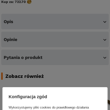
Kup za:
722.70
Opis
Opinie
Pytania o produkt
Zobacz również
Konfiguracja zgód
Wykorzystujemy pliki cookies do prawidłowego działania