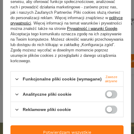
serwisu, aby oferować funkcje społecznościowe, analizować
ruch i prowadzić działania marketingowe - zarówno przez nas,
jak i naszych Zaufanych Partnerów. Pliki cookies służą również
do personalizacji reklam. Więcej informacji znajdziesz w
polityce
Przynęta Shimano Yasei Hyp
prywatności
. Więcej informacji na temat warunków i prywatności
Hybrid S 20cm | 71g | Brown 
można znaleźć także na stronie
Prywatność i warunki Google
.
Akceptacja tego komunikatu oznacza zgodę na ich zapisywanie
99,76 zł
na Twoim komputerze. Możesz określić warunki przechowywania
.Wobler Shimano Yasei Javelin
Jerk SP 16cm - Zander
lub dostępu do nich klikając w zakładkę „Konfiguracja zgód”.
Kup za: 3292.08
pkt
punk
Zgodę możesz wycofać w dowolnym momencie poprzez
usunięcie plików cookies z przeglądarki z danego urządzenia
67,12 zł
końcowego.
DO KOSZYK
Ilość produktów
Kup za: 2214.96
pkt
punktów
Zawsze
Funkcjonalne pliki cookie (wymagane)
DO KOSZYKA
aktywne
Ilość produktów
Analityczne pliki cookie
Reklamowe pliki cookie
Potwierdzam wszystkie