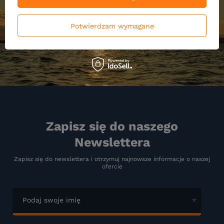
Potwierdzam wymagane
Zapisz się do naszego
Newslettera
Zapisz się do newslettera i otrzymuj najnowsze informacje o naszej
ofercie
Podaj swoje imię