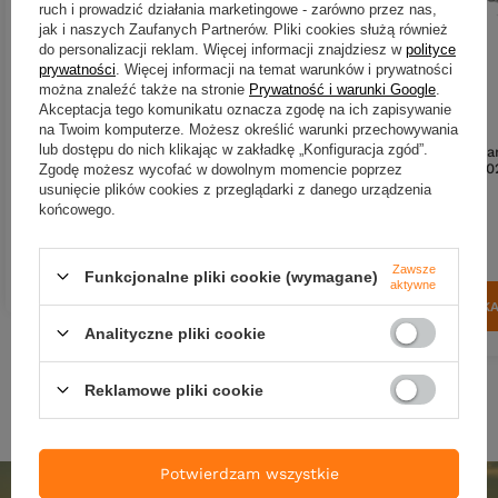
ruch i prowadzić działania marketingowe - zarówno przez nas,
jak i naszych Zaufanych Partnerów. Pliki cookies służą również
do personalizacji reklam. Więcej informacji znajdziesz w
polityce
prywatności
. Więcej informacji na temat warunków i prywatności
można znaleźć także na stronie
Prywatność i warunki Google
.
Wobler Shimano Lure Bantam
Akceptacja tego komunikatu oznacza zgodę na ich zapisywanie
Zumverno 95SP FB 9,5cm | 10g |
na Twoim komputerze. Możesz określić warunki przechowywania
007 St Smelt
lub dostępu do nich klikając w zakładkę „Konfiguracja zgód”.
Wobler Shimano Lure Bant
Enber 60SP FB 6cm | 6g | 00
Zgodę możesz wycofać w dowolnym momencie poprzez
74,60 zł
Oikawa
usunięcie plików cookies z przeglądarki z danego urządzenia
końcowego.
Kup za: 2461.8
pkt
punktów
74,60 zł
Kup za: 2461.8
pkt
punkt
DO KOSZYKA
Zawsze
Ilość produktów
Funkcjonalne pliki cookie (wymagane)
aktywne
DO KOSZYK
Ilość produktów
Analityczne pliki cookie
Reklamowe pliki cookie
Potwierdzam wszystkie