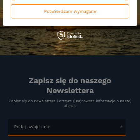
Potwierdzam wymagane
Zapisz się do naszego
Newslettera
Zapisz się do newslettera i otrzymuj najnowsze informacje o naszej
ofercie
Podaj swoje imię