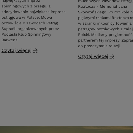
największych imprez
muchowych zawodów Pstrąg
spinningowych z brzegu, a
Roztocza - Memoriał Jana
zdecydowanie największa impreza
Skowrońskiego. Po roz kolejn
pstrągowa w Polsce. Mowa
pięknymi rzekami Roztocza st
oczywiście o zawodach Pstrąg
w szranki miłośnicy łowienia
Supraśli organizowanych przez
pstrągów potokowych z całej
Podlaski Klub Spinningowy
Polski. Mieliśmy przyjemność
Barwena.
partnerem tej imprezy. Zapr
do przeczytania relacji.
Czytaj więcej
Czytaj więcej