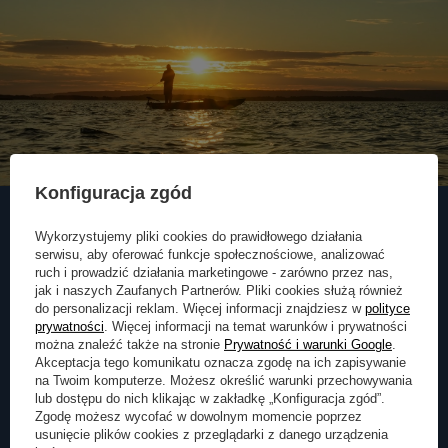
Konfiguracja zgód
Wykorzystujemy pliki cookies do prawidłowego działania
serwisu, aby oferować funkcje społecznościowe, analizować
Zapisz się do naszego
ruch i prowadzić działania marketingowe - zarówno przez nas,
jak i naszych Zaufanych Partnerów. Pliki cookies służą również
Newslettera
do personalizacji reklam. Więcej informacji znajdziesz w
polityce
prywatności
. Więcej informacji na temat warunków i prywatności
Zapisz się do newslettera i otrzymuj najnowsze informacje o naszej
można znaleźć także na stronie
Prywatność i warunki Google
.
ofercie
Akceptacja tego komunikatu oznacza zgodę na ich zapisywanie
na Twoim komputerze. Możesz określić warunki przechowywania
lub dostępu do nich klikając w zakładkę „Konfiguracja zgód”.
Podaj swoje imię
Zgodę możesz wycofać w dowolnym momencie poprzez
usunięcie plików cookies z przeglądarki z danego urządzenia