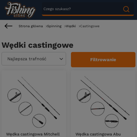
Strona główna
Spinning
Wędki
Castingowe
Wędki castingowe
Zmień sortowanie
Najlepsza trafność
Filtrowanie
Wędka castingowa Mitchell
Wędka castingowa Abu