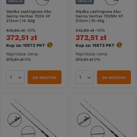
OKAZJA
OKAZJA
Wędka castingowa Abu
Wędka castingowa Abu
Garcia Veritas 702H XF
Garcia Veritas 702MH XF
213cm | 14-60g
213cm | 10-45g
413,90 zł
-10%
413,90 zł
-10%
372,51 zł
372,51 zł
Kup za: 15972
PKT
punktów
Kup za: 15972
PKT
punktów
Najniższa cena:
Najniższa cena:
372,51 zł
0%
372,51 zł
0%
DO KOSZYKA
DO KOSZYKA
Ilość produktów
Ilość produktów