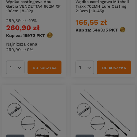
Wędka castingowa Abu
Wędka castingowa Mitchell
Garcia VENDETTA4 662M XF
Traxx 702MH Lure Casting
198cm | 8-32g
213cm | 10-45g
289,89 zł
-10%
165,55 zł
260,90 zł
Kup za: 5463.15
PKT
punktów
Kup za: 15972
PKT
punktów
Najniższa cena:
260,90 zł
0%
DO KOSZYKA
DO KOSZYKA
Ilość produktów
Ilość produktów