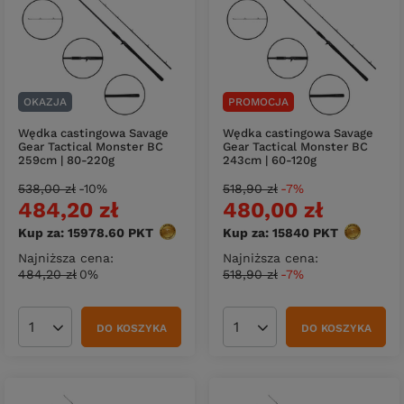
OKAZJA
PROMOCJA
Wędka castingowa Savage
Wędka castingowa Savage
Gear Tactical Monster BC
Gear Tactical Monster BC
259cm | 80-220g
243cm | 60-120g
538,00 zł
-10%
518,90 zł
-7%
484,20 zł
480,00 zł
Kup za: 15978.60
PKT
punktów
Kup za: 15840
PKT
punktów
Najniższa cena:
Najniższa cena:
484,20 zł
0%
518,90 zł
-7%
DO KOSZYKA
DO KOSZYKA
Ilość produktów
Ilość produktów