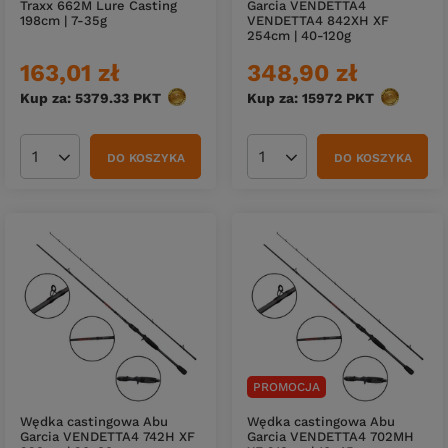
Traxx 662M Lure Casting
Garcia VENDETTA4
198cm | 7-35g
VENDETTA4 842XH XF
254cm | 40-120g
163,01 zł
348,90 zł
Kup za: 5379.33
PKT
punktów
Kup za: 15972
PKT
punktów
DO KOSZYKA
DO KOSZYKA
Ilość produktów
Ilość produktów
PROMOCJA
Wędka castingowa Abu
Wędka castingowa Abu
Garcia VENDETTA4 742H XF
Garcia VENDETTA4 702MH