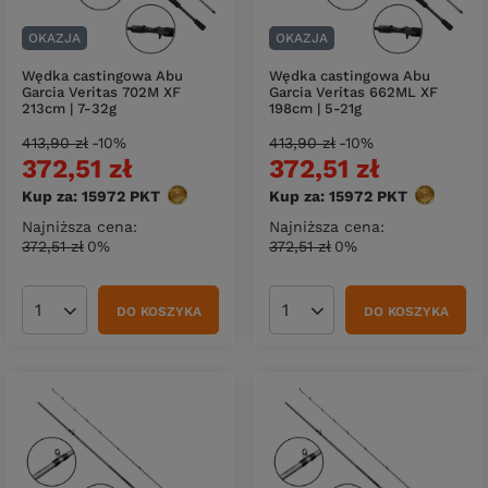
OKAZJA
OKAZJA
Wędka castingowa Abu
Wędka castingowa Abu
Garcia Veritas 702M XF
Garcia Veritas 662ML XF
213cm | 7-32g
198cm | 5-21g
413,90 zł
-10%
413,90 zł
-10%
372,51 zł
372,51 zł
Kup za: 15972
PKT
punktów
Kup za: 15972
PKT
punktów
Najniższa cena:
Najniższa cena:
372,51 zł
0%
372,51 zł
0%
DO KOSZYKA
DO KOSZYKA
Ilość produktów
Ilość produktów