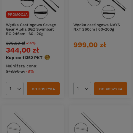
PROMOCJA
Wędka Castingowa Savage
Wędka castingowa NAYS
Gear Alpha SG2 Swimbait
NXT 260cm | 60-200g
BC 246cm | 60-120g
398,90 zł
-14%
999,00 zł
344,00 zł
Kup za: 11352
PKT
punktów
Najniższa cena:
378,90 zł
-9%
DO KOSZYKA
DO KOSZYKA
Ilość produktów
Ilość produktów