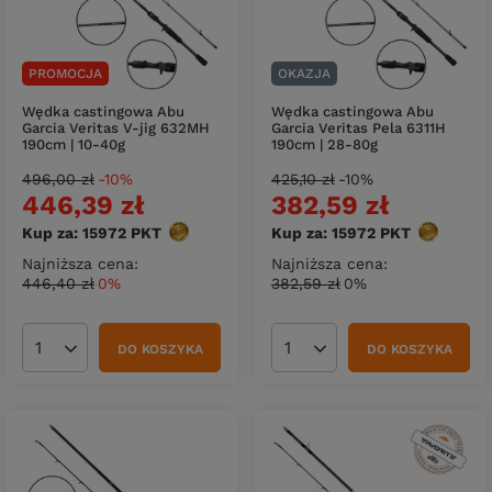
PROMOCJA
OKAZJA
Wędka castingowa Abu
Wędka castingowa Abu
Garcia Veritas V-jig 632MH
Garcia Veritas Pela 6311H
190cm | 10-40g
190cm | 28-80g
496,00 zł
-10%
425,10 zł
-10%
446,39 zł
382,59 zł
Kup za: 15972
PKT
punktów
Kup za: 15972
PKT
punktów
Najniższa cena:
Najniższa cena:
446,40 zł
0%
382,59 zł
0%
DO KOSZYKA
DO KOSZYKA
Ilość produktów
Ilość produktów