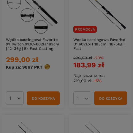
PROMOCJA
Wędka castingowa Favorite
Wędka castingowa Favorite
X1 Twitch X1.1C-602H 183cm
U1 602ExH 183cm | 18-56g |
| 12-36g | Ex.Fast Casting
Fast
299,00 zł
229,99 zł
-20%
183,99 zł
Kup za: 9867
PKT
punktów
Najniższa cena:
219,00 zł
-15%
DO KOSZYKA
DO KOSZYKA
Ilość produktów
Ilość produktów