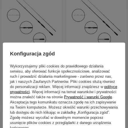
Wędka castingowa Savage
Wędka castingowa Savage
Konfiguracja zgód
Gear Tactical Heavy G BC
Gear Tactical Heavy G BC
221cm | 30-80g
221cm | 20-60g
Wykorzystujemy pliki cookies do prawidłowego działania
500,50 zł
469,06 zł
serwisu, aby oferować funkcje społecznościowe, analizować
ruch i prowadzić działania marketingowe - zarówno przez nas,
Kup za: 16516.50
PKT
punktów
Kup za: 15478.98
PKT
punkt
jak i naszych Zaufanych Partnerów. Pliki cookies służą również
do personalizacji reklam. Więcej informacji znajdziesz w
polityce
prywatności
. Więcej informacji na temat warunków i prywatności
DO KOSZYKA
DO KOSZYKA
Ilość produktów
Ilość produktów
można znaleźć także na stronie
Prywatność i warunki Google
.
Akceptacja tego komunikatu oznacza zgodę na ich zapisywanie
na Twoim komputerze. Możesz określić warunki przechowywania
lub dostępu do nich klikając w zakładkę „Konfiguracja zgód”.
Zgodę możesz wycofać w dowolnym momencie poprzez
usunięcie plików cookies z przeglądarki z danego urządzenia
końcowego.