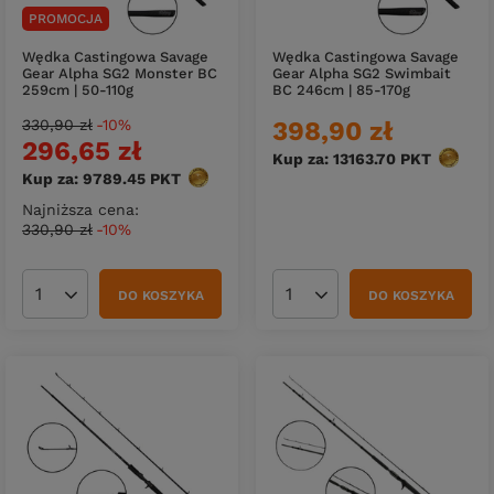
PROMOCJA
Wędka Castingowa Savage
Wędka Castingowa Savage
Gear Alpha SG2 Monster BC
Gear Alpha SG2 Swimbait
259cm | 50-110g
BC 246cm | 85-170g
330,90 zł
-10%
398,90 zł
296,65 zł
Kup za: 13163.70
PKT
punktó
Kup za: 9789.45
PKT
punktów
Najniższa cena:
330,90 zł
-10%
DO KOSZYKA
DO KOSZYKA
Ilość produktów
Ilość produktów