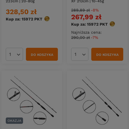
223cm | 20-80g
XF 213cm | 10-45g
328,50 zł
289,89 zł
-8%
267,99 zł
Kup za: 15972
PKT
punktów
Kup za: 15972
PKT
punktów
Najniższa cena:
290,00 zł
-7%
DO KOSZYKA
DO KOSZYKA
Ilość produktów
Ilość produktów
OKAZJA