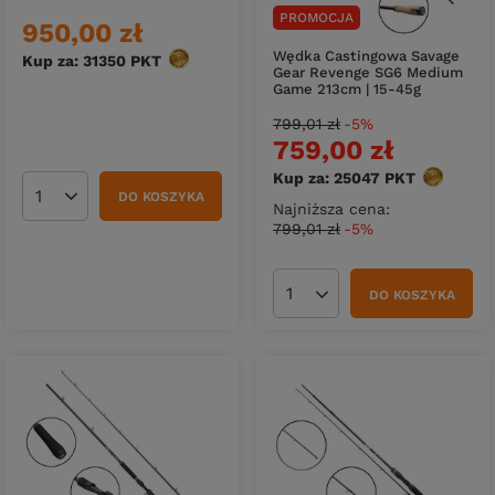
PROMOCJA
950,00 zł
Wędka Castingowa Savage
Kup za: 31350
PKT
punktów
Gear Revenge SG6 Medium
Game 213cm | 15-45g
799,01 zł
-5%
759,00 zł
Kup za: 25047
PKT
punktów
DO KOSZYKA
Ilość produktów
Najniższa cena:
799,01 zł
-5%
DO KOSZYKA
Ilość produktów