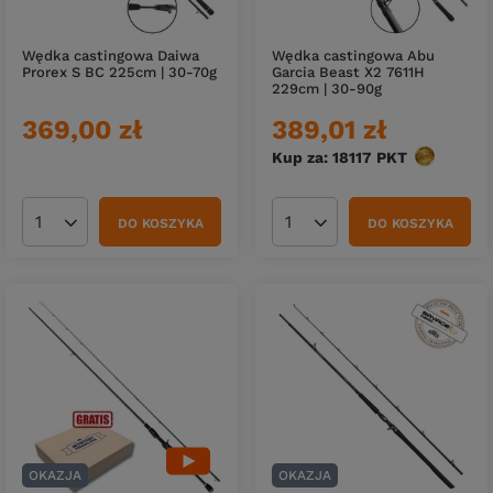
Wędka castingowa Daiwa
Wędka castingowa Abu
Prorex S BC 225cm | 30-70g
Garcia Beast X2 7611H
229cm | 30-90g
369,00 zł
389,01 zł
Kup za: 18117
PKT
punktów
DO KOSZYKA
DO KOSZYKA
Ilość produktów
Ilość produktów
OKAZJA
OKAZJA