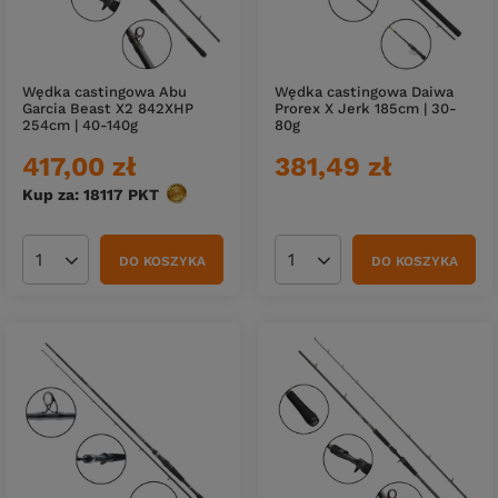
Wędka castingowa Abu
Wędka castingowa Daiwa
Garcia Beast X2 842XHP
Prorex X Jerk 185cm | 30-
254cm | 40-140g
80g
417,00 zł
381,49 zł
Kup za: 18117
PKT
punktów
DO KOSZYKA
DO KOSZYKA
Ilość produktów
Ilość produktów