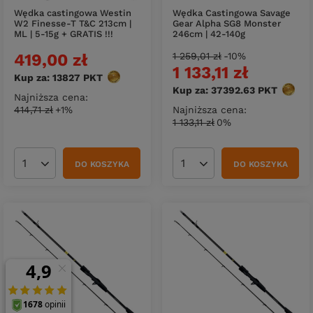
Wędka castingowa Westin
Wędka Castingowa Savage
W2 Finesse-T T&C 213cm |
Gear Alpha SG8 Monster
ML | 5-15g + GRATIS !!!
246cm | 42-140g
419,00 zł
1 259,01 zł
-10%
1 133,11 zł
Kup za: 13827
PKT
punktów
Kup za: 37392.63
PKT
punkt
Najniższa cena:
414,71 zł
+1%
Najniższa cena:
1 133,11 zł
0%
DO KOSZYKA
DO KOSZYKA
Ilość produktów
Ilość produktów