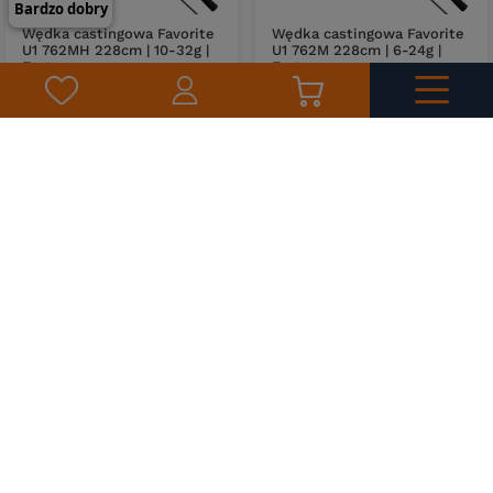
Wędka castingowa Favorite
Wędka castingowa Favorite
U1 762MH 228cm | 10-32g |
U1 762M 228cm | 6-24g |
Fast
Fast
199,00 zł
199,00 zł
DO KOSZYKA
DO KOSZYKA
Ilość produktów
Ilość produktów
Wędka castingowa Favorite
Wędka castingowa Favorite
U1 762H 228cm | 15-45g |
U1 722ExH 218cm | 20-60g |
Fast
Fast