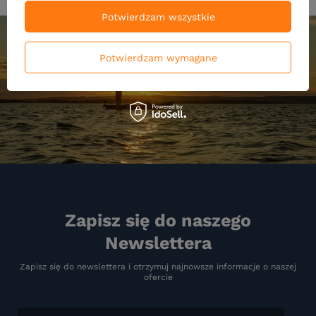
Potwierdzam wszystkie
Potwierdzam wymagane
Zapisz się do naszego
Newslettera
Zapisz się do newslettera i otrzymuj najnowsze informacje o naszej
ofercie