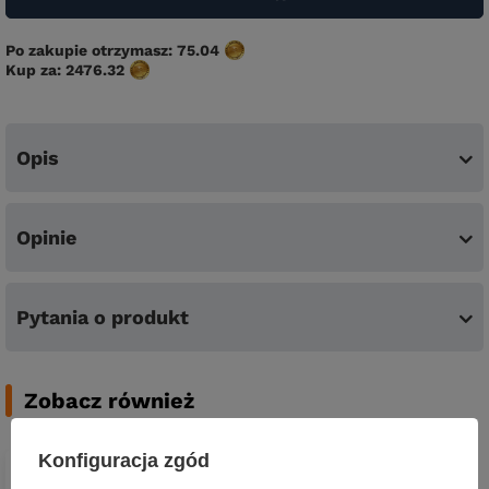
Po zakupie otrzymasz:
75.04
Kup za:
2476.32
Opis
Opinie
Pytania o produkt
Zobacz również
Konfiguracja zgód