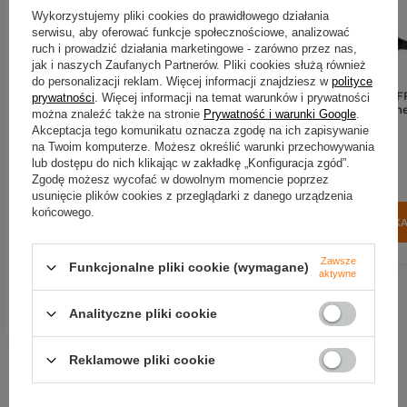
Wykorzystujemy pliki cookies do prawidłowego działania
serwisu, aby oferować funkcje społecznościowe, analizować
ruch i prowadzić działania marketingowe - zarówno przez nas,
jak i naszych Zaufanych Partnerów. Pliki cookies służą również
do personalizacji reklam. Więcej informacji znajdziesz w
polityce
Kołowrotek Mikado M-KA F
prywatności
. Więcej informacji na temat warunków i prywatności
Carp 8005 + żyłka Dreamlin
można znaleźć także na stronie
Prywatność i warunki Google
.
Carp 0,35mm 600m
Akceptacja tego komunikatu oznacza zgodę na ich zapisywanie
na Twoim komputerze. Możesz określić warunki przechowywania
360,26 zł
lub dostępu do nich klikając w zakładkę „Konfiguracja zgód”.
Kołowrotek Mikado Toxy MF
Kup za: 11888.58
pkt
punk
Zgodę możesz wycofać w dowolnym momencie poprzez
5006
usunięcie plików cookies z przeglądarki z danego urządzenia
końcowego.
DO KOSZYK
Ilość produktów
128,63 zł
Kup za: 4244.79
pkt
punktów
Zawsze
Funkcjonalne pliki cookie (wymagane)
aktywne
DO KOSZYKA
Ilość produktów
Analityczne pliki cookie
Reklamowe pliki cookie