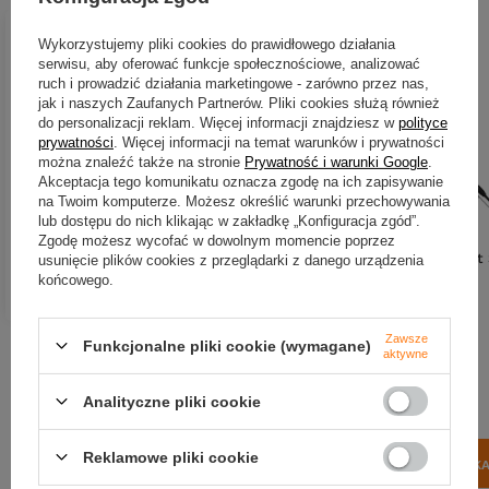
OKAZJA
Wykorzystujemy pliki cookies do prawidłowego działania
serwisu, aby oferować funkcje społecznościowe, analizować
Wędka Mikado NSC Travel Spin
ruch i prowadzić działania marketingowe - zarówno przez nas,
MH 270c | 10-40g (4sec)
jak i naszych Zaufanych Partnerów. Pliki cookies służą również
212,74 zł
-20%
do personalizacji reklam. Więcej informacji znajdziesz w
polityce
170,20 zł
prywatności
. Więcej informacji na temat warunków i prywatności
można znaleźć także na stronie
Prywatność i warunki Google
.
Kup za: 5616.6
pkt
punktów
Akceptacja tego komunikatu oznacza zgodę na ich zapisywanie
na Twoim komputerze. Możesz określić warunki przechowywania
Najniższa cena:
170,19 zł
+1%
lub dostępu do nich klikając w zakładkę „Konfiguracja zgód”.
Zgodę możesz wycofać w dowolnym momencie poprzez
Wędka Mikado Bixlite Light
usunięcie plików cookies z przeglądarki z danego urządzenia
DO KOSZYKA
208cm | 2-9g
końcowego.
Ilość produktów
95,89 zł
Zawsze
Kup za: 3164.37
pkt
punk
Funkcjonalne pliki cookie (wymagane)
aktywne
Analityczne pliki cookie
Reklamowe pliki cookie
DO KOSZYK
Ilość produktów