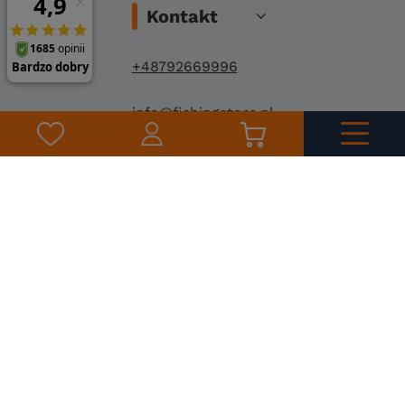
Kontakt
+48792669996
info@fishingstore.pl
FishingStore.pl
Kuznocin 1
96-500 Sochaczew
©
2026
Fishing Store
Projekt i wdrożenie: Stonehenge Agency