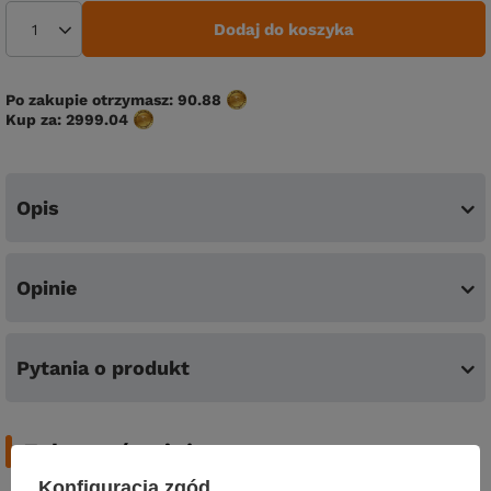
Dodaj do koszyka
Po zakupie otrzymasz:
90.88
Kup za:
2999.04
Opis
Opinie
Pytania o produkt
Zobacz również
Konfiguracja zgód