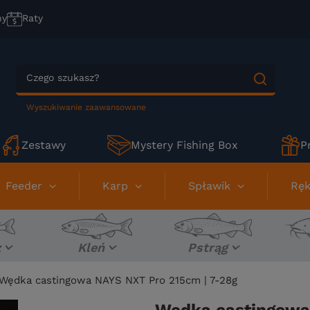
ny
Raty
Wyszukiwanie zaawansowane
Zestawy
Mystery Fishing Box
P
Feeder
Karp
Spławik
Ręk
z
Kleń
Pstrąg
Wędka castingowa NAYS NXT Pro 215cm | 7-28g