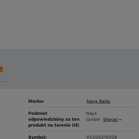
t
Marka
Nays Baits
Podmiot
Nays
odpowiedzialny za ten
GmbH
Więcej
produkt na terenie UE
Symbol
RC030215028