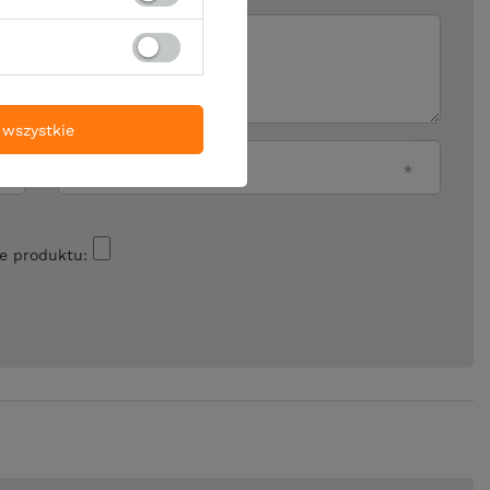
ii
wszystkie
Twój email
ie produktu: