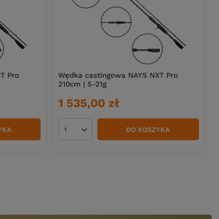
T Pro
Wędka castingowa NAYS NXT Pro
210cm | 5-21g
1 535,00 zł
YKA
DO KOSZYKA
Ilość produktów