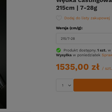
Wędka castingowa
215cm | 7-28g
Dodaj do listy zakupowej
Wersja (cm/g)
215/7-28
Produkt dostępny
1 szt.
w 
Wysyłka
w poniedziałek
Spraw
1535,00 zł
/
szt.