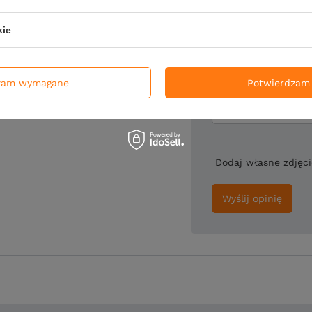
Treść twojej opin
kie
zam wymagane
Potwierdzam 
Twoje imię
Dodaj własne zdjęc
Wyślij opinię