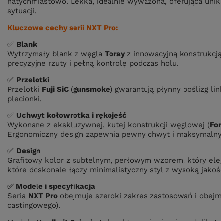
natychmiastowo. Lekka, idealnie wyważona, oferująca unik
sytuacji.
Kluczowe cechy serii NXT Pro:
✅
Blank
Wytrzymały blank z węgla
Toray
z innowacyjną konstrukcj
precyzyjne rzuty i pełną kontrolę podczas holu.
✅
Przelotki
Przelotki
Fuji SiC
(
gunsmoke
) gwarantują płynny poślizg li
plecionki.
✅
Uchwyt kołowrotka i rękojeść
Wykonane z ekskluzywnej, kutej konstrukcji węglowej (
Fo
Ergonomiczny design zapewnia pewny chwyt i maksymalny
✅
Design
Grafitowy kolor z subtelnym, perłowym wzorem, który el
które doskonale łączy minimalistyczny styl z wysoką jakośc
✅ Modele i specyfikacja
Seria
NXT Pro
obejmuje szeroki zakres zastosowań i obejm
castingowego).