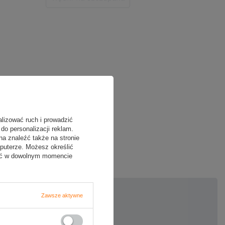
alizować ruch i prowadzić
do personalizacji reklam.
oją opinię
na znaleźć także na stronie
puterze. Możesz określić
fać w dowolnym momencie
Zawsze aktywne
5/5