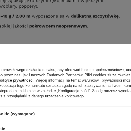
iejszą akcją, krótszymi rękojeściami i większymi
woblery, poppery).
–10 g / 2.00 m
wyposażone są w
delikatną szczytówkę
.
sokiej jakości
pokrowcem neoprenowym
.
o prawidłowego działania serwisu, aby oferować funkcje społecznościowe, an
o przez nas, jak i naszych Zaufanych Partnerów. Pliki cookies służą również 
Napisz sw
polityce prywatności
. Więcej informacji na temat warunków i prywatności moż
Akceptacja tego komunikatu oznacza zgodę na ich zapisywanie na Twoim kom
stępu do nich klikając w zakładkę „Konfiguracja zgód”. Zgodę możesz wyco
es z przeglądarki z danego urządzenia końcowego.
cookie (wymagane)
Twoja ocena:
kie