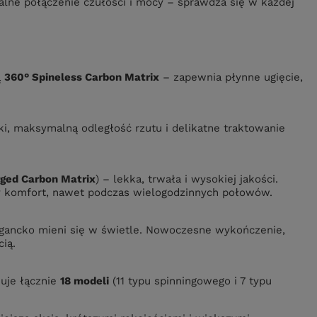
alne połączenie czułości i mocy – sprawdza się w każdej
ą
360° Spineless Carbon Matrix
– zapewnia płynne ugięcie,
nki, maksymalną odległość rzutu i delikatne traktowanie
rged Carbon Matrix
) – lekka, trwała i wysokiej jakości.
 komfort, nawet podczas wielogodzinnych połowów.
egancko mieni się w świetle. Nowoczesne wykończenie,
ią.
uje łącznie
18 modeli
(11 typu spinningowego i 7 typu