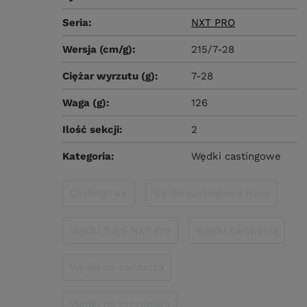
Seria
NXT PRO
Wersja (cm/g)
215/7-28
Ciężar wyrzutu (g)
7-28
Waga (g)
126
Ilość sekcji
2
Kategoria
Wędki castingowe
Castingowe
Wędki castingowe Nays
Wędki Nays NXT Pro
Wędki na okonia
Wędki na sandacza
Wędki na szczupaka