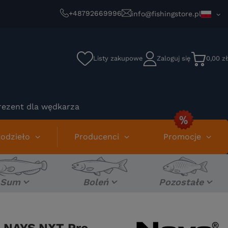
+48792669996
info@fishingstore.pl
Listy zakupowe
Zaloguj się
0,00 zł
rezent dla wędkarza
odzieło
Producenci
Promocje
Sum
Boleń
Pozostałe