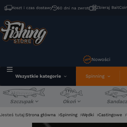
Zbieraj BaitCoi
Koszt i czas dostawy
60 dni na zwrot
Nowości
Wszystkie kategorie
Spinning
Szczupak
Okoń
Sandac
Jesteś tutaj:
Strona główna
Spinning
Wędki
Castingowe