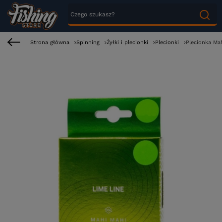
Strona główna
Spinning
Żyłki i plecionki
Plecionki
Plecionka Mah