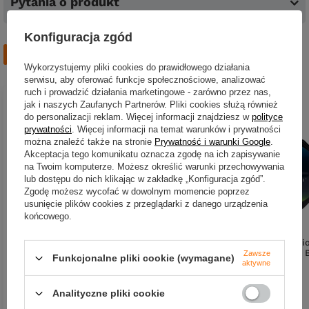
Pytania o produkt
Konfiguracja zgód
Zobacz również
Wykorzystujemy pliki cookies do prawidłowego działania
serwisu, aby oferować funkcje społecznościowe, analizować
ruch i prowadzić działania marketingowe - zarówno przez nas,
jak i naszych Zaufanych Partnerów. Pliki cookies służą również
do personalizacji reklam. Więcej informacji znajdziesz w
polityce
prywatności
. Więcej informacji na temat warunków i prywatności
można znaleźć także na stronie
Prywatność i warunki Google
.
Akceptacja tego komunikatu oznacza zgodę na ich zapisywanie
na Twoim komputerze. Możesz określić warunki przechowywania
lub dostępu do nich klikając w zakładkę „Konfiguracja zgód”.
Zgodę możesz wycofać w dowolnym momencie poprzez
usunięcie plików cookies z przeglądarki z danego urządzenia
końcowego.
Plecionka Mahi Mahi Superior 16X
Plecionka Mahi Mahi Superi
- 0.24mm - 300m - 24kg - Biały
- 0.12mm - 300m - 6.8kg - B
Zawsze
Funkcjonalne pliki cookie (wymagane)
aktywne
352,00 zł
269,00 zł
Analityczne pliki cookie
Kup za: 11616
pkt
punktów
Kup za: 8877
pkt
punktó