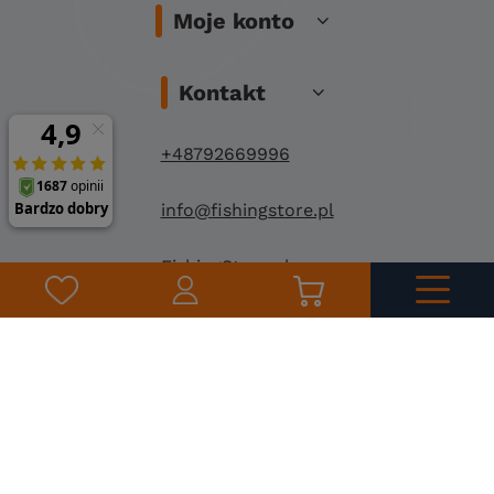
Moje konto
Kontakt
+48792669996
info@fishingstore.pl
FishingStore.pl
Kuznocin 1
96-500 Sochaczew