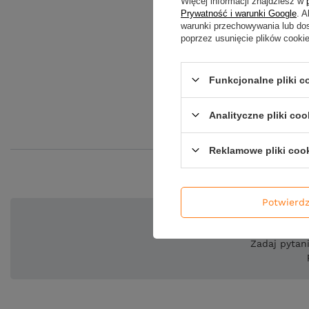
Więcej informacji znajdziesz w
Prywatność i warunki Google
. 
warunki przechowywania lub do
poprzez usunięcie plików cooki
Funkcjonalne pliki 
Analityczne pliki coo
Reklamowe pliki coo
Potwierd
Pot
Zadaj pytan