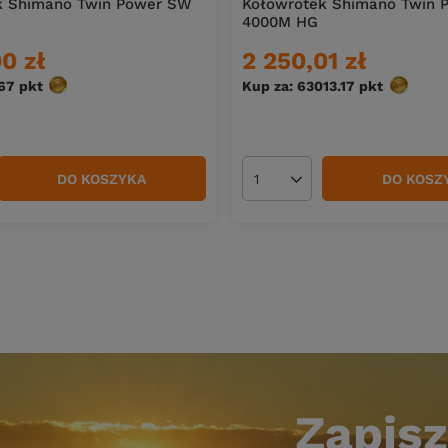
k Shimano Twin Power SW
Kołowrotek Shimano Twin 
4000M HG
0 zł
2 250,01 zł
167
pkt
punktów
Kup za: 63013.17
pkt
punktów
DO KOSZYKA
DO KOSZ
duktów
Ilość produktów
Zapisz