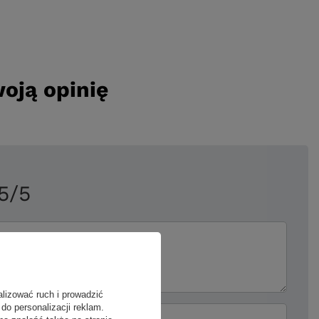
oją opinię
5/5
ii
alizować ruch i prowadzić
do personalizacji reklam.