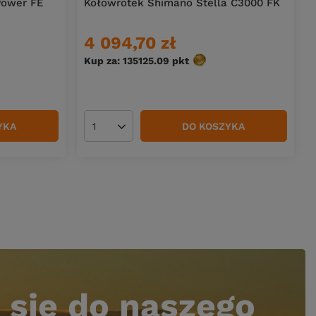
Power FE
Kołowrotek Shimano Stella C3000 FK
4 094,70 zł
Kup za: 135125.09
pkt
punktów
YKA
DO KOSZYKA
Ilość produktów
 się do naszego