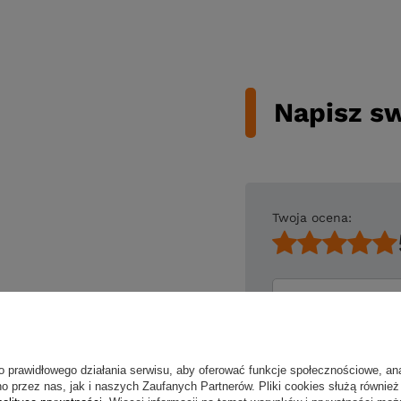
Napisz sw
Twoja ocena:
Treść twojej opin
o prawidłowego działania serwisu, aby oferować funkcje społecznościowe, an
o przez nas, jak i naszych Zaufanych Partnerów. Pliki cookies służą również 