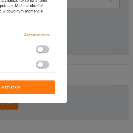
na znaleźć także na stronie
Twój email
puterze. Możesz określić
fać w dowolnym momencie
ie produktu:
Zawsze aktywne
wszystkie
pytanie