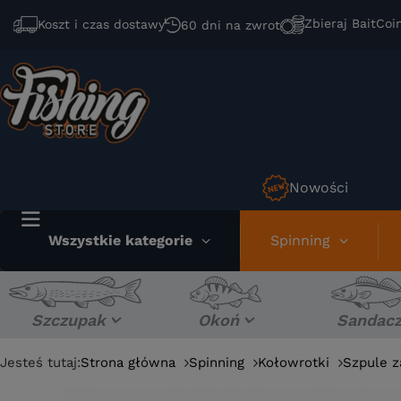
Zbieraj BaitCoi
Koszt i czas dostawy
60 dni na zwrot
Nowości
Wszystkie kategorie
Spinning
Szczupak
Okoń
Sandac
Jesteś tutaj:
Strona główna
Spinning
Kołowrotki
Szpule 