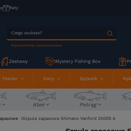
ny
Raty
Wyszukiwanie zaawansowane
Zestawy
Mystery Fishing Box
P
Feeder
Karp
Spławik
Ręk
z
Kleń
Pstrąg
zapasowe
Szpula zapasowa Shimano Vanford 2500S A