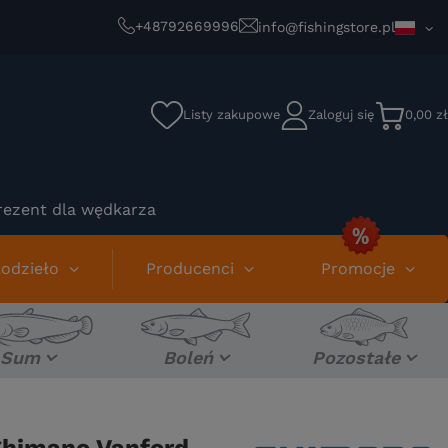
+48792669996
info@fishingstore.pl
Listy zakupowe
Zaloguj się
0,00 zł
rezent dla wędkarza
odzieło
Producenci
Promocje
Sum
Boleń
Pozostałe