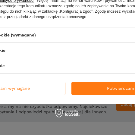
polityce prywatności
. Więcej informacji na temat warunków i prywatności moż
Twoje imię
Akceptacja tego komunikatu oznacza zgodę na ich zapisywanie na Twoim kom
stępu do nich klikając w zakładkę „Konfiguracja zgód”. Zgodę możesz wyco
es z przeglądarki z danego urządzenia końcowego.
Dodaj własne zdjęc
cookie (wymagane)
Wyślij opinię
kie
kie
zam wymagane
Potwierdzam 
rzebujesz pomocy? Masz pytania?
Zadaj 
ie a my na nie szybciutko odpowiemy. Najciekawsze
pytania i odpowiedzi opublikujemy tutaj dla innych.