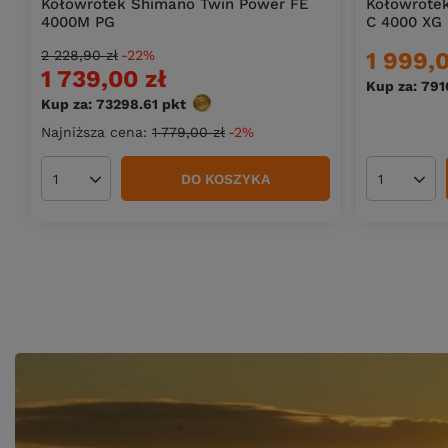
Kołowrotek Shimano Twin Power FE
Kołowrote
4000M PG
C 4000 XG
2 228,90 zł
-22%
1 999,0
1 739,00 zł
Kup za: 79
Kup za: 73298.61
pkt
punktów
Najniższa cena:
1 779,00 zł
-2%
DO KOSZYKA
Ilość produktów
Ilość pro