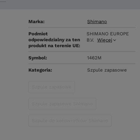
Marka
Shimano
Podmiot
SHIMANO EUROPE
odpowiedzialny za ten
B.V.
Więcej
produkt na terenie UE
Symbol
1462M
Kategoria
Szpule zapasowe
Szpule zapasowe
Szpule zapasowe Shimano
Szpule do kołowrotków Shimano