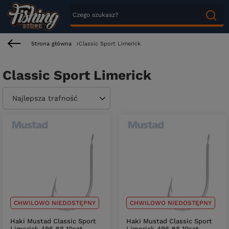
Strona główna
Classic Sport Limerick
Classic Sport Limerick
Zmień sortowanie
Najlepsza trafność
CHWILOWO NIEDOSTĘPNY
CHWILOWO NIEDOSTĘPNY
Haki Mustad Classic Sport
Haki Mustad Classic Sport
Limerick 496 #8 10szt.
Limerick 496 #8 10szt.