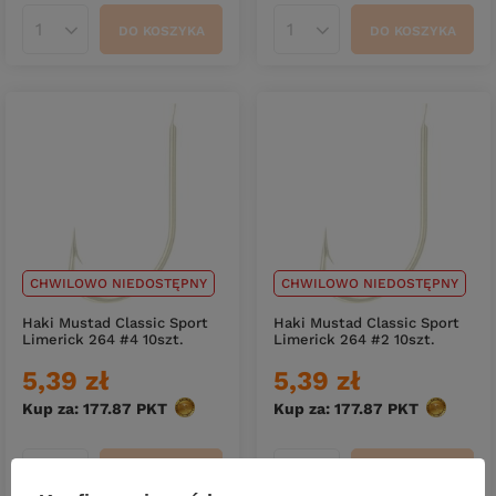
DO KOSZYKA
DO KOSZYKA
Ilość produktów
Ilość produktów
CHWILOWO NIEDOSTĘPNY
CHWILOWO NIEDOSTĘPNY
Haki Mustad Classic Sport
Haki Mustad Classic Sport
Limerick 264 #4 10szt.
Limerick 264 #2 10szt.
5,39 zł
5,39 zł
Kup za: 177.87
PKT
punktów
Kup za: 177.87
PKT
punktów
DO KOSZYKA
DO KOSZYKA
Ilość produktów
Ilość produktów