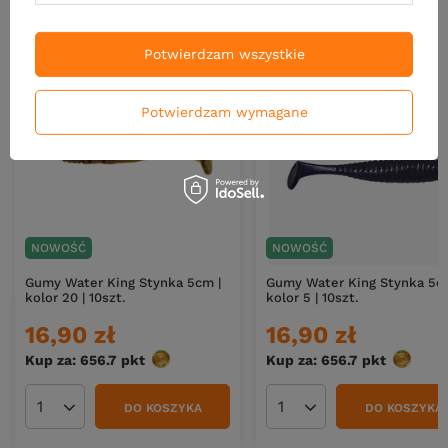
Nowości
Potwierdzam wszystkie
Potwierdzam wymagane
NOWOŚĆ
NOWOŚĆ
Gumy Water King Stynka 5cm |
Gumy Water King Stynka 5c
kolor 20 | 10szt.
kolor 5 | 10szt.
16,90 zł
16,90 zł
Kup za: 656.7
pkt
punktów
Kup za: 656.7
pkt
punktó
DO KOSZYKA
DO KOSZYKA
Ilość produktów
Ilość produktów