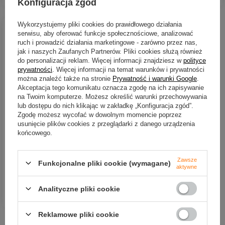
Konfiguracja zgód
Wykorzystujemy pliki cookies do prawidłowego działania
serwisu, aby oferować funkcje społecznościowe, analizować
ruch i prowadzić działania marketingowe - zarówno przez nas,
jak i naszych Zaufanych Partnerów. Pliki cookies służą również
do personalizacji reklam. Więcej informacji znajdziesz w
polityce
prywatności
. Więcej informacji na temat warunków i prywatności
można znaleźć także na stronie
Prywatność i warunki Google
.
Akceptacja tego komunikatu oznacza zgodę na ich zapisywanie
na Twoim komputerze. Możesz określić warunki przechowywania
CHWILOWO NIEDOSTĘPNY
lub dostępu do nich klikając w zakładkę „Konfiguracja zgód”.
Zgodę możesz wycofać w dowolnym momencie poprzez
Haki Mustad Classic Sport
usunięcie plików cookies z przeglądarki z danego urządzenia
Limerick 264 #10 10szt.
końcowego.
5,39 zł
Zawsze
Kup za: 177.87
PKT
punktów
Funkcjonalne pliki cookie (wymagane)
aktywne
Analityczne pliki cookie
DO KOSZYKA
Ilość produktów
Reklamowe pliki cookie