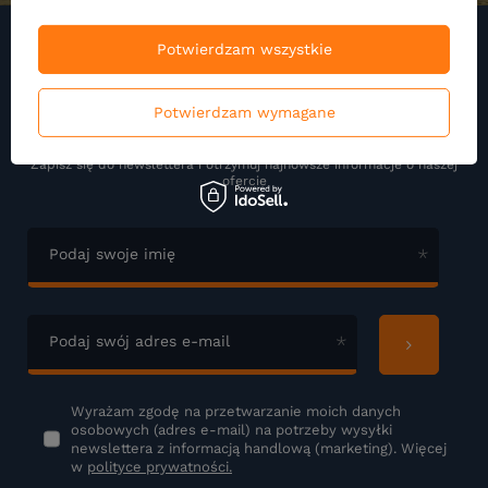
Potwierdzam wszystkie
Zapisz się do naszego
Potwierdzam wymagane
Newslettera
Zapisz się do newslettera i otrzymuj najnowsze informacje o naszej
ofercie
Podaj swoje imię
Podaj swój adres e-mail
Wyrażam zgodę na przetwarzanie moich danych
osobowych (adres e-mail) na potrzeby wysyłki
newslettera z informacją handlową (marketing). Więcej
w
polityce prywatności.