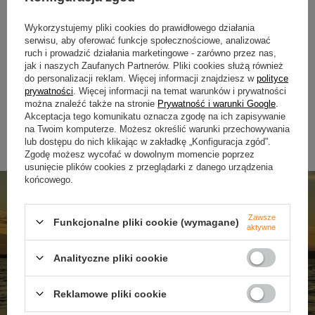
Gumy Water King Larwa 5,5cm |
Gumy Water King Larwa 5,5c
kolor 22 | 8szt.
kolor 20 | 8szt.
Wykorzystujemy pliki cookies do prawidłowego działania
16,90 zł
16,90 zł
serwisu, aby oferować funkcje społecznościowe, analizować
ruch i prowadzić działania marketingowe - zarówno przez nas,
Kup za: 656.7
pkt
punktów
Kup za: 656.7
pkt
punktó
jak i naszych Zaufanych Partnerów. Pliki cookies służą również
do personalizacji reklam. Więcej informacji znajdziesz w
polityce
prywatności
. Więcej informacji na temat warunków i prywatności
DO KOSZYKA
DO KOSZYKA
Ilość produktów
Ilość produktów
można znaleźć także na stronie
Prywatność i warunki Google
.
Akceptacja tego komunikatu oznacza zgodę na ich zapisywanie
na Twoim komputerze. Możesz określić warunki przechowywania
lub dostępu do nich klikając w zakładkę „Konfiguracja zgód”.
Zgodę możesz wycofać w dowolnym momencie poprzez
usunięcie plików cookies z przeglądarki z danego urządzenia
końcowego.
Zawsze
Funkcjonalne pliki cookie (wymagane)
aktywne
Analityczne pliki cookie
Reklamowe pliki cookie