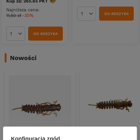
Kup za: 265.65
PKT
punktów
Najniższa cena:
DO KOSZYKA
11,50 zł
-30%
Ilość produktów
DO KOSZYKA
Ilość produktów
Nowości
NOWOŚĆ
NOWOŚĆ
Konfiguracja zgód