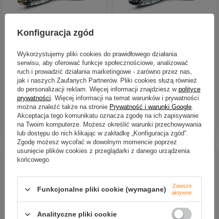
Konfiguracja zgód
Guma Nays TWN 60 | P-02 |
Guma Nays TWN 60 | P-01 |
Wykorzystujemy pliki cookies do prawidłowego działania
15.24 cm | 34 g
15.24 cm | 34 g
serwisu, aby oferować funkcje społecznościowe, analizować
ruch i prowadzić działania marketingowe - zarówno przez nas,
48,90 zł
48,90 zł
jak i naszych Zaufanych Partnerów. Pliki cookies służą również
do personalizacji reklam. Więcej informacji znajdziesz w
polityce
Kup za: 1613.70
PKT
punktów
Kup za: 1613.70
PKT
punktów
prywatności
. Więcej informacji na temat warunków i prywatności
można znaleźć także na stronie
Prywatność i warunki Google
.
Akceptacja tego komunikatu oznacza zgodę na ich zapisywanie
DO KOSZYKA
DO KOSZYKA
Ilość produktów
Ilość produktów
na Twoim komputerze. Możesz określić warunki przechowywania
lub dostępu do nich klikając w zakładkę „Konfiguracja zgód”.
Zgodę możesz wycofać w dowolnym momencie poprzez
usunięcie plików cookies z przeglądarki z danego urządzenia
końcowego.
Zawsze
Funkcjonalne pliki cookie (wymagane)
aktywne
Analityczne pliki cookie