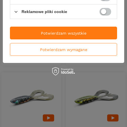
Reklamowe pliki cookie
Guma Nays TWN 100 | P-07 |
Guma Nays TWN 100 | P-06 |
25.4 cm | 142 g
25.4 cm | 142 g
87,90 zł
87,90 zł
Potwierdzam wszystkie
Kup za: 2900.70
PKT
punktów
Kup za: 2900.70
PKT
punktó
Potwierdzam wymagane
DO KOSZYKA
DO KOSZYKA
Ilość produktów
Ilość produktów