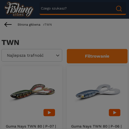
Strona główna
TWN
TWN
Zmień sortowanie
Najlepsza trafność
Filtrowanie
Guma Nays TWN 80 | P-07 |
Guma Nays TWN 80 | P-06 |