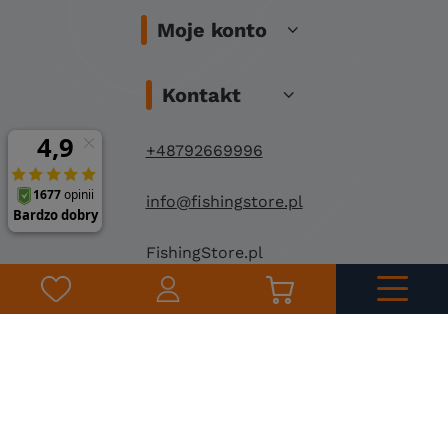
Moje konto
Kontakt
+48792669996
info@fishingstore.pl
FishingStore.pl
Kuznocin 1
96-500 Sochaczew