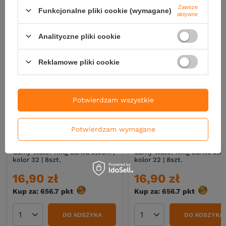
Zawsze
Funkcjonalne pliki cookie (wymagane)
Nowości
aktywne
Analityczne pliki cookie
Reklamowe pliki cookie
Potwierdzam wszystkie
Potwierdzam wymagane
NOWOŚĆ
NOWOŚĆ
Gumy Water King Larwa 5,5cm |
Gumy Water King Larwa 5,5c
kolor 32 | 8szt.
kolor 22 | 8szt.
16,90 zł
16,90 zł
Kup za: 656.7
pkt
punktów
Kup za: 656.7
pkt
punktó
DO KOSZYKA
DO KOSZYKA
Ilość produktów
Ilość produktów