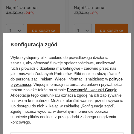
Najniższa cena:
Najniższa cena:
48,50 zł
-24%
37,74 zł
-6%
DO KOSZYKA
DO KOSZYKA
Ilość produktów
Ilość produktów
Konfiguracja zgód
Wykorzystujemy pliki cookies do prawidłowego działania
serwisu, aby oferować funkcje społecznościowe, analizować
ruch i prowadzić działania marketingowe - zarówno przez nas,
CHWILOWO NIEDOSTĘPNY
jak i naszych Zaufanych Partnerów. Pliki cookies służą również
do personalizacji reklam. Więcej informacji znajdziesz w
polityce
Guma Savage Gear 3D Perch
RTF 12.5cm | Fire Perch |
prywatności
. Więcej informacji na temat warunków i prywatności
szybko tonący
można znaleźć także na stronie
Prywatność i warunki Google
.
Akceptacja tego komunikatu oznacza zgodę na ich zapisywanie
33,90 zł
na Twoim komputerze. Możesz określić warunki przechowywania
lub dostępu do nich klikając w zakładkę „Konfiguracja zgód”.
Zgodę możesz wycofać w dowolnym momencie poprzez
usunięcie plików cookies z przeglądarki z danego urządzenia
DO KOSZYKA
Ilość produktów
końcowego.