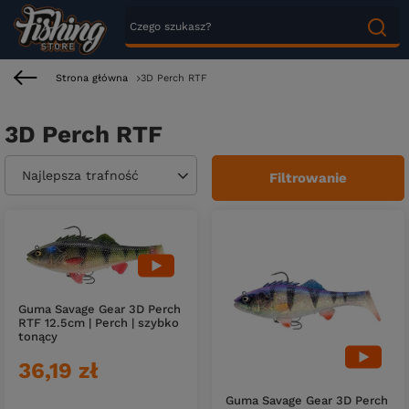
Strona główna
3D Perch RTF
3D Perch RTF
Zmień sortowanie
Najlepsza trafność
Filtrowanie
Guma Savage Gear 3D Perch
RTF 12.5cm | Perch | szybko
tonący
36,19 zł
Guma Savage Gear 3D Perch