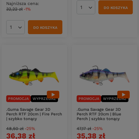
Najniższa cena:
DO KOSZYKA
32,22 zł
-1%
Ilość produktów
DO KOSZYKA
Ilość produktów
PROMOCJA
WYPRZEDAŻ
PROMOCJA
WYPRZEDAŻ
.Guma Savage Gear 3D
.Guma Savage Gear 3D
Perch RTF 20cm | Fire Perch
Perch RTF 20cm | Blue
| szybko tonący
Perch | szybko tonący
48,50 zł
-25%
47,17 zł
-25%
36,38 zł
35,38 zł