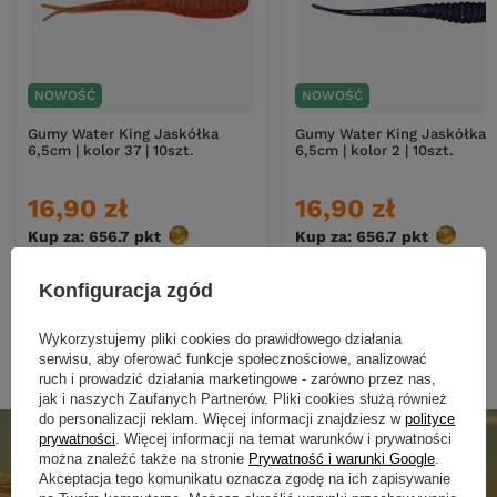
NOWOŚĆ
NOWOŚĆ
Gumy Water King Jaskółka
Gumy Water King Jaskółka
6,5cm | kolor 37 | 10szt.
6,5cm | kolor 2 | 10szt.
16,90 zł
16,90 zł
Kup za: 656.7
pkt
punktów
Kup za: 656.7
pkt
punktó
Konfiguracja zgód
DO KOSZYKA
DO KOSZYKA
Ilość produktów
Ilość produktów
Wykorzystujemy pliki cookies do prawidłowego działania
serwisu, aby oferować funkcje społecznościowe, analizować
ruch i prowadzić działania marketingowe - zarówno przez nas,
jak i naszych Zaufanych Partnerów. Pliki cookies służą również
do personalizacji reklam. Więcej informacji znajdziesz w
polityce
prywatności
. Więcej informacji na temat warunków i prywatności
można znaleźć także na stronie
Prywatność i warunki Google
.
Akceptacja tego komunikatu oznacza zgodę na ich zapisywanie