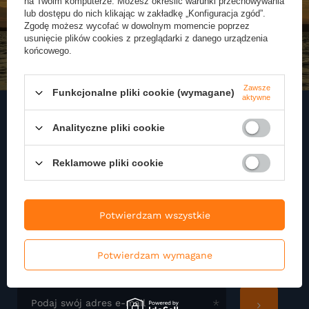
na Twoim komputerze. Możesz określić warunki przechowywania
lub dostępu do nich klikając w zakładkę „Konfiguracja zgód”.
Zgodę możesz wycofać w dowolnym momencie poprzez
usunięcie plików cookies z przeglądarki z danego urządzenia
końcowego.
Zawsze
Funkcjonalne pliki cookie (wymagane)
aktywne
Analityczne pliki cookie
Zapisz się do naszego
Reklamowe pliki cookie
Newslettera
Zapisz się do newslettera i otrzymuj najnowsze informacje o naszej
ofercie
Potwierdzam wszystkie
Podaj swoje imię
Potwierdzam wymagane
Podaj swój adres e-mail