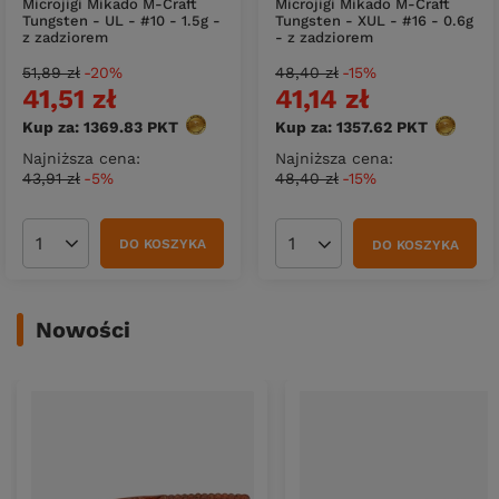
Microjigi Mikado M-Craft
Microjigi Mikado M-Craft
Tungsten - UL - #10 - 1.5g -
Tungsten - XUL - #16 - 0.6g
z zadziorem
- z zadziorem
51,89 zł
-20%
48,40 zł
-15%
41,51 zł
41,14 zł
Kup za: 1369.83
PKT
punktów
Kup za: 1357.62
PKT
punktów
Najniższa cena:
Najniższa cena:
43,91 zł
-5%
48,40 zł
-15%
DO KOSZYKA
DO KOSZYKA
Ilość produktów
Ilość produktów
Nowości