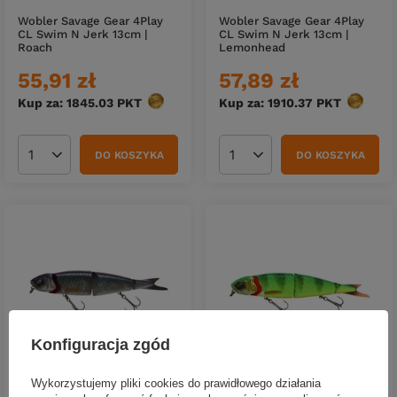
Wobler Savage Gear 4Play
Wobler Savage Gear 4Play
CL Swim N Jerk 13cm |
CL Swim N Jerk 13cm |
Roach
Lemonhead
55,91 zł
57,89 zł
Kup za: 1845.03
PKT
punktów
Kup za: 1910.37
PKT
punktów
DO KOSZYKA
DO KOSZYKA
Ilość produktów
Ilość produktów
Konfiguracja zgód
OKAZJA
Wykorzystujemy pliki cookies do prawidłowego działania
Wobler Savage Gear 4Play
Wobler Savage Gear 4Play