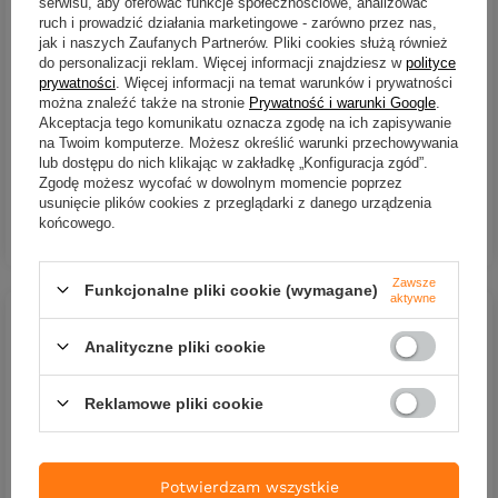
serwisu, aby oferować funkcje społecznościowe, analizować
CL Swim N Jerk 13cm |
CL Swim N Jerk 13cm |
ruch i prowadzić działania marketingowe - zarówno przez nas,
Herring
Firetiger
jak i naszych Zaufanych Partnerów. Pliki cookies służą również
55,80 zł
-20%
55,91 zł
do personalizacji reklam. Więcej informacji znajdziesz w
polityce
44,65 zł
prywatności
. Więcej informacji na temat warunków i prywatności
Kup za: 1845.03
PKT
punktó
można znaleźć także na stronie
Prywatność i warunki Google
.
Kup za: 1473.45
PKT
punktów
Akceptacja tego komunikatu oznacza zgodę na ich zapisywanie
na Twoim komputerze. Możesz określić warunki przechowywania
Najniższa cena:
DO KOSZYKA
lub dostępu do nich klikając w zakładkę „Konfiguracja zgód”.
44,64 zł
+1%
Ilość produktów
Zgodę możesz wycofać w dowolnym momencie poprzez
usunięcie plików cookies z przeglądarki z danego urządzenia
końcowego.
DO KOSZYKA
Ilość produktów
Zawsze
Funkcjonalne pliki cookie (wymagane)
aktywne
Analityczne pliki cookie
Reklamowe pliki cookie
OKAZJA
Potwierdzam wszystkie