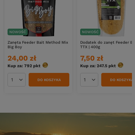
NOWOŚĆ
NOWOŚĆ
Zanęta Feeder Bait Method Mix
Dodatek do zanęt Feeder Ba
Big Boy
TTX | 400g
24,00 zł
7,50 zł
Kup za: 792
pkt
punktów
Kup za: 247.5
pkt
punktów
DO KOSZYKA
DO KOSZYKA
Ilość produktów
Ilość produktów