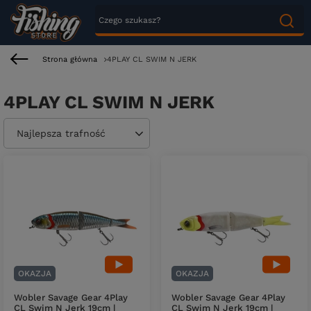
Strona główna
4PLAY CL SWIM N JERK
4PLAY CL SWIM N JERK
Zmień sortowanie
Najlepsza trafność
OKAZJA
OKAZJA
Wobler Savage Gear 4Play
Wobler Savage Gear 4Play
CL Swim N Jerk 19cm |
CL Swim N Jerk 19cm |