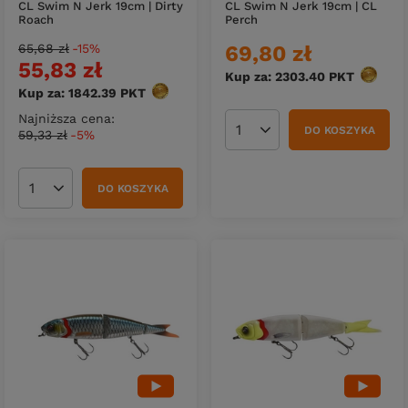
CL Swim N Jerk 19cm | Dirty
CL Swim N Jerk 19cm | CL
Roach
Perch
65,68 zł
-15%
69,80 zł
55,83 zł
Kup za: 2303.40
PKT
punktó
Kup za: 1842.39
PKT
punktów
Najniższa cena:
DO KOSZYKA
59,33 zł
-5%
Ilość produktów
DO KOSZYKA
Ilość produktów