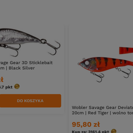
age Gear 3D Sticklebait
m | Black Silver
ł
4.7
pkt
punktów
DO KOSZYKA
duktów
Wobler Savage Gear Deviato
20cm | Red Tiger | wolno to
95,80 zł
Kup za: 3161.4
pkt
punktów