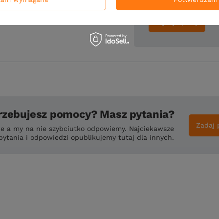
Wyślij opinię
rzebujesz pomocy? Masz pytania?
Zadaj 
ie a my na nie szybciutko odpowiemy. Najciekawsze
pytania i odpowiedzi opublikujemy tutaj dla innych.