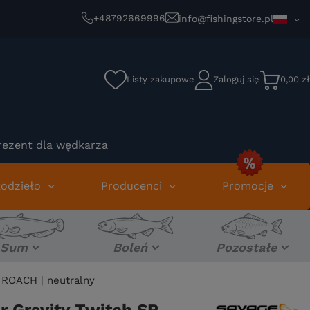
+48792669996
info@fishingstore.pl
Listy zakupowe
Zaloguj się
0,00 zł
rezent dla wędkarza
odzieło
Producenci
Promocje
Sum
Boleń
Pozostałe
 ROACH | neutralny