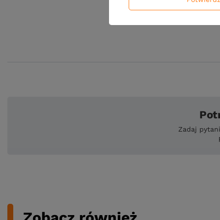
Pot
Zadaj pytan
Zobacz również