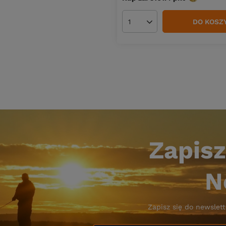
DO KOSZ
Ilość produktów
Zapisz
N
Zapisz się do newslett