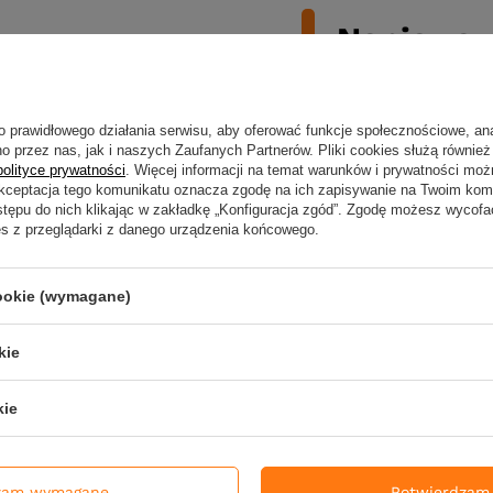
Napisz sw
o prawidłowego działania serwisu, aby oferować funkcje społecznościowe, an
o przez nas, jak i naszych Zaufanych Partnerów. Pliki cookies służą również 
Twoja ocena:
polityce prywatności
. Więcej informacji na temat warunków i prywatności moż
Akceptacja tego komunikatu oznacza zgodę na ich zapisywanie na Twoim kom
stępu do nich klikając w zakładkę „Konfiguracja zgód”. Zgodę możesz wyco
es z przeglądarki z danego urządzenia końcowego.
Treść twojej opin
cookie (wymagane)
kie
Twoje imię
kie
Dodaj własne zdjęc
zam wymagane
Potwierdzam 