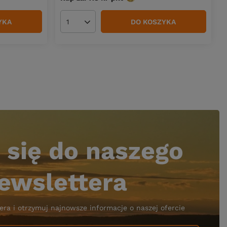
YKA
DO KOSZYKA
Ilość produktów
 się do naszego
ewslettera
era i otrzymuj najnowsze informacje o naszej ofercie