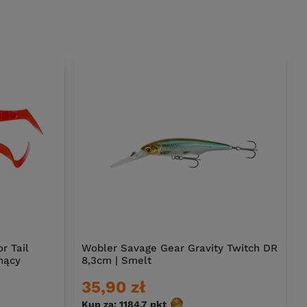
r Tail
Wobler Savage Gear Gravity Twitch DR
nący
8,3cm | Smelt
35,90 zł
Kup za: 1184.7
pkt
punktów