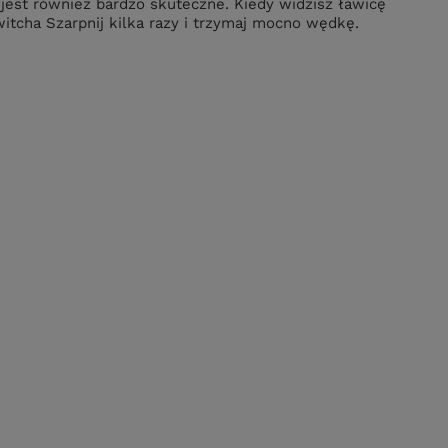
jest również bardzo skuteczne. Kiedy widzisz ławicę
witcha Szarpnij kilka razy i trzymaj mocno wędkę.