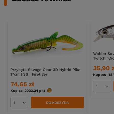
Wobler Sav
Twitch 4,5c
35,90 z
Przynęta Savage Gear 3D Hybrid Pike
17cm | SS | Firetiger
Kup za: 118
74,65 zł
Ilość pro
Kup za: 2022.24
pkt
punktów
DO KOSZYKA
Ilość produktów