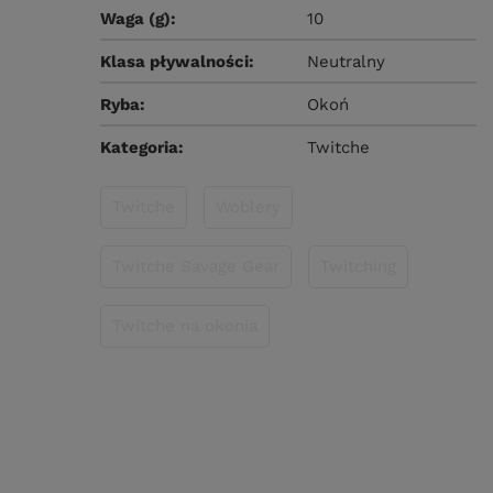
Waga (g)
10
Klasa pływalności
Neutralny
Ryba
Okoń
Kategoria
Twitche
Twitche
Woblery
Twitche Savage Gear
Twitching
Twitche na okonia