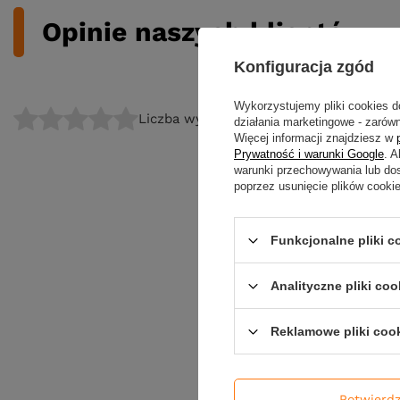
Opinie naszych klientów
Konfiguracja zgód
Wykorzystujemy pliki cookies d
Liczba wystawionych opinii: 0
działania marketingowe - zarówn
Więcej informacji znajdziesz w
Prywatność i warunki Google
. 
warunki przechowywania lub do
poprzez usunięcie plików cooki
Funkcjonalne pliki 
Analityczne pliki coo
Reklamowe pliki coo
Potwierd