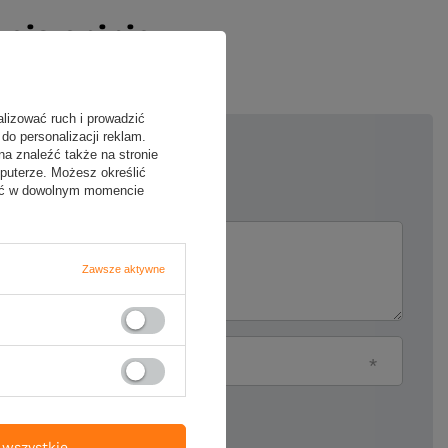
oją opinię
alizować ruch i prowadzić
do personalizacji reklam.
na znaleźć także na stronie
5/5
puterze. Możesz określić
fać w dowolnym momencie
ii
Zawsze aktywne
Twój email
ie produktu:
wszystkie