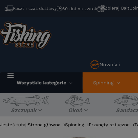
Zbieraj BaitCoi
Koszt i czas dostawy
60 dni na zwrot
Nowości
Wszystkie kategorie
Spinning
Szczupak
Okoń
Sandac
Jesteś tutaj:
Strona główna
Spinning
Przynęty sztuczne
T