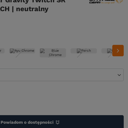
r Gravity Twitch SR
CH | neutralny
Powiadom o dostępności