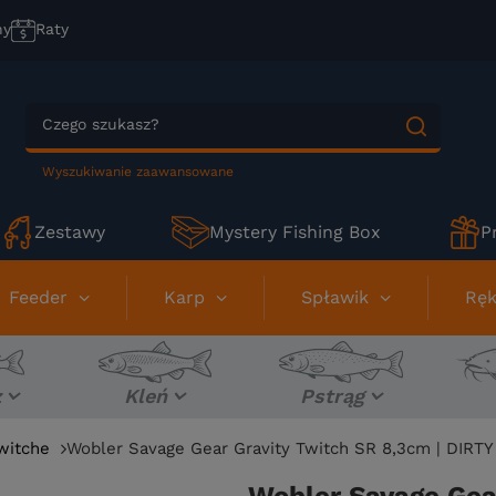
ny
Raty
Wyszukiwanie zaawansowane
Zestawy
Mystery Fishing Box
P
Feeder
Karp
Spławik
Ręk
z
Kleń
Pstrąg
witche
Wobler Savage Gear Gravity Twitch SR 8,3cm | DIRTY