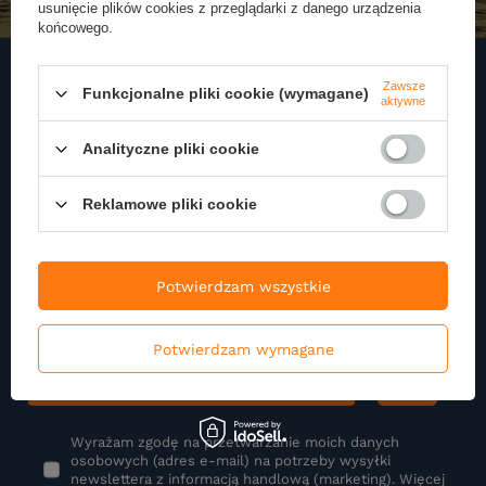
usunięcie plików cookies z przeglądarki z danego urządzenia
końcowego.
Zawsze
Funkcjonalne pliki cookie (wymagane)
aktywne
Zapisz się do naszego
Analityczne pliki cookie
Newslettera
Zapisz się do newslettera i otrzymuj najnowsze informacje o naszej
Reklamowe pliki cookie
ofercie
Podaj swoje imię
Potwierdzam wszystkie
Potwierdzam wymagane
Podaj swój adres e-mail
Wyrażam zgodę na przetwarzanie moich danych
osobowych (adres e-mail) na potrzeby wysyłki
newslettera z informacją handlową (marketing). Więcej