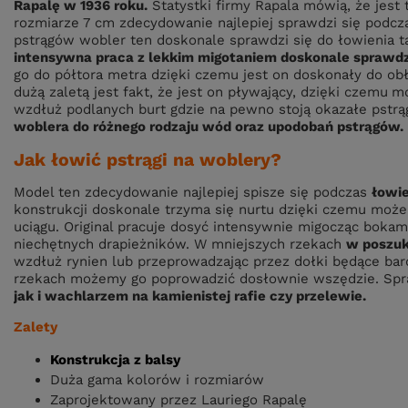
Rapalę w 1936 roku.
Statystki firmy Rapala mówią, że jest
rozmiarze 7 cm zdecydowanie najlepiej sprawdzi się podc
pstrągów wobler ten doskonale sprawdzi się do łowienia ta
intensywna
praca z lekkim migotaniem doskonale sprawdz
go do półtora metra dzięki czemu jest on doskonały do obł
dużą zaletą jest fakt, że jest on pływający, dzięki czemu
mo
wzdłuż podlanych burt gdzie na pewno stoją okazałe pstrąg
woblera do różnego rodzaju wód oraz upodobań pstrągów.
Jak łowić pstrągi na woblery?
Model ten zdecydowanie najlepiej spisze się podczas
łowie
konstrukcji doskonale
trzyma się nurtu dzięki czemu może
uciągu. Original pracuje dosyć intensywnie migocząc boka
niechętnych drapieżników. W mniejszych rzekach
w poszuk
wzdłuż rynien lub przeprowadzając przez dołki będące ba
rzekach możemy go poprowadzić dosłownie wszędzie. Spr
jak i wachlarzem na kamienistej rafie czy przelewie.
Zalety
Konstrukcja z balsy
Duża gama kolorów i rozmiarów
Zaprojektowany przez Lauriego Rapalę