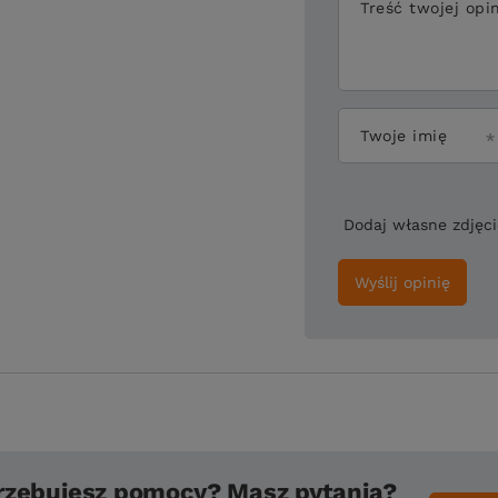
Treść twojej opin
Twoje imię
Dodaj własne zdjęc
Wyślij opinię
rzebujesz pomocy? Masz pytania?