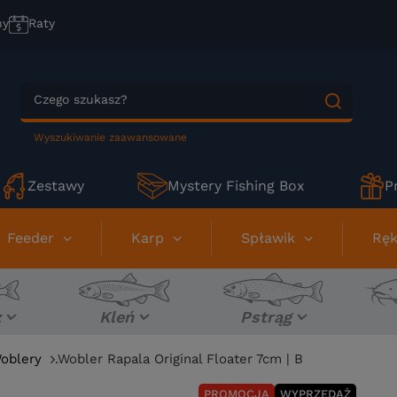
ny
Raty
Wyszukiwanie zaawansowane
Zestawy
Mystery Fishing Box
P
Feeder
Karp
Spławik
Ręk
z
Kleń
Pstrąg
oblery
.Wobler Rapala Original Floater 7cm | B
PROMOCJA
WYPRZEDAŻ