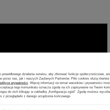
o prawidłowego działania serwisu, aby oferować funkcje społecznościowe, an
o przez nas, jak i naszych Zaufanych Partnerów. Pliki cookies służą również 
polityce prywatności
. Więcej informacji na temat warunków i prywatności moż
Akceptacja tego komunikatu oznacza zgodę na ich zapisywanie na Twoim kom
stępu do nich klikając w zakładkę „Konfiguracja zgód”. Zgodę możesz wyco
es z przeglądarki z danego urządzenia końcowego.