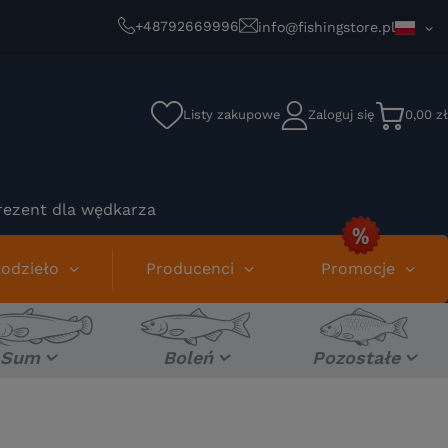
+48792669996
info@fishingstore.pl
Listy zakupowe
Zaloguj się
0,00 zł
rezent dla wędkarza
odzieło
Producenci
Promocje
Sum
Boleń
Pozostałe