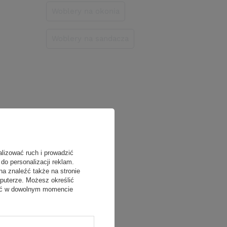
Woblery na okonia
Woblery na sandacza
alizować ruch i prowadzić
do personalizacji reklam.
na znaleźć także na stronie
puterze. Możesz określić
fać w dowolnym momencie