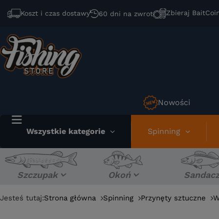
Zbieraj BaitCoi
Koszt i czas dostawy
60 dni na zwrot
Nowości
Wszystkie kategorie
Spinning
Szczupak
Okoń
Sandac
Jesteś tutaj:
Strona główna
Spinning
Przynęty sztuczne
W