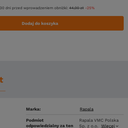
 30 dni przed wprowadzeniem obniżki:
44,00 zł
-25%
Dodaj do koszyka
t
Marka
Rapala
Podmiot
Rapala VMC Polska
odpowiedzialny za ten
Sp. z o.o.
Więcej