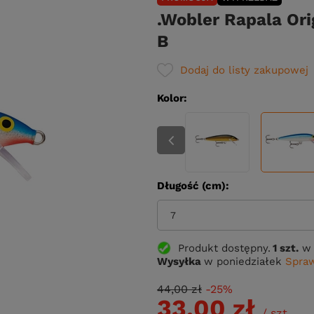
.Wobler Rapala Ori
B
Dodaj do listy zakupowej
Kolor
Długość (cm)
7
Produkt dostępny
1 szt.
w 
Wysyłka
w poniedziałek
Spraw
44,00 zł
-25%
33,00 zł
/
szt.