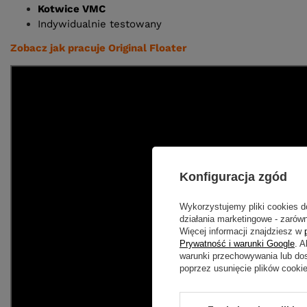
Kotwice VMC
Indywidualnie testowany
Zobacz jak pracuje Original Floater
Konfiguracja zgód
Wykorzystujemy pliki cookies d
działania marketingowe - zarówn
Więcej informacji znajdziesz w
Prywatność i warunki Google
. 
warunki przechowywania lub do
poprzez usunięcie plików cooki