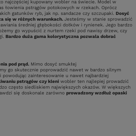
 to najczęściej kupowany wobler na świecie. Model w
zas łowienia pstrągów potokowych w rzekach. Oprócz
kich gatunków ryb, jak np. sandacze czy szczupaki.
Dosyć
a się w różnych warunkach.
J
esteśmy w stanie sprowadzić
awiania średniej głębokości dołków i rynienek. Jego bardzo
żemy go wypuścić z nurtem rzeki pod nawisy drzew, czy
i.
Bardzo duża gama kolorystyczna pozwala dobrać
nia pod prąd.
Mimo dosyć smukłej
my go skutecznie poprowadzić nawet w bardzo silnym
mi powodując zainteresowanie u nawet najbardziej
iwaniu pstrągów czy kleni
wobler ten najlepiej prowadzić
rdzo często siedliskiem największych okazów. W większych
awdzi się doskonale zarówno
prowadzony wzdłuż opaski