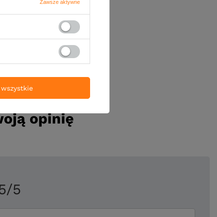
Zawsze aktywne
wszystkie
oją opinię
5/5