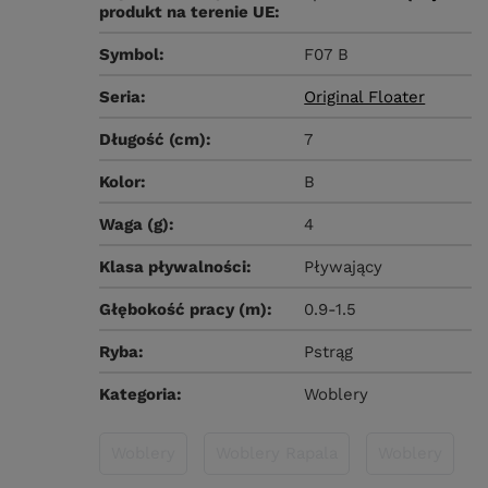
produkt na terenie UE
Symbol
F07 B
Seria
Original Floater
Długość (cm)
7
Kolor
B
Waga (g)
4
Klasa pływalności
Pływający
Głębokość pracy (m)
0.9-1.5
Ryba
Pstrąg
Kategoria
Woblery
Woblery
Woblery Rapala
Woblery