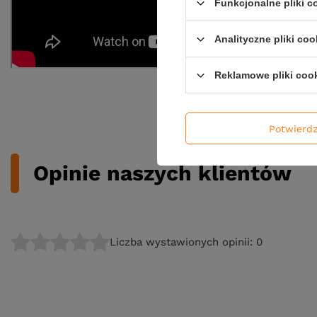
Funkcjonalne pliki 
Analityczne pliki coo
Reklamowe pliki coo
Potwierd
Opinie naszych klientów
Liczba wystawionych opinii: 0