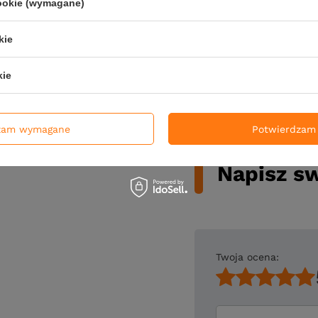
cookie (wymagane)
kie
kie
zam wymagane
Potwierdzam 
Napisz sw
Twoja ocena: