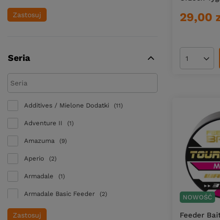
Esca Feeder
18
29,00 
Zastosuj
Feeder Bait
195
FishingStore
6
Seria
Ilość pro
Flagman
29
Genlog
11
Jaxon
41
Additives / Mielone Dodatki
11
Maros
1
Adventure II
1
Mikado
128
Amazuma
9
Mitchell
1
Aperio
2
Osmo Innovation Baits
65
Armadale
1
Robinson
67
Armadale Basic Feeder
2
NOWOŚĆ
Shimano
4
Armadale Grand Feeder
1
Feeder Bai
Zastosuj