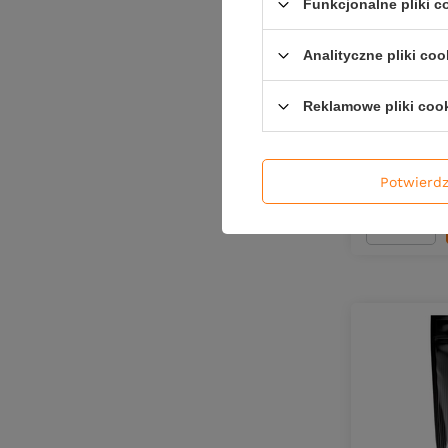
Competition Fast Pole
3
Funkcjonalne pliki 
Competition Feeder CMX
3
NOWOŚĆ
Analityczne pliki coo
Competition Match CSX2
3
Feeder Bai
Ananas & 
Reklamowe pliki coo
Competition Method Feeder
4
18,00 z
Competition Pellet Waggler CMX2
2
Kup za: 594
Potwierd
Czinkers
23
Czinkers Duo
6
Ilość pro
DARKSTAR CASTER
2
Dedicate Master Feeder
1
Detek Light Feeder
2
Dimenzia LS+
1
Double Dose
5
D SNAX WAFT
7