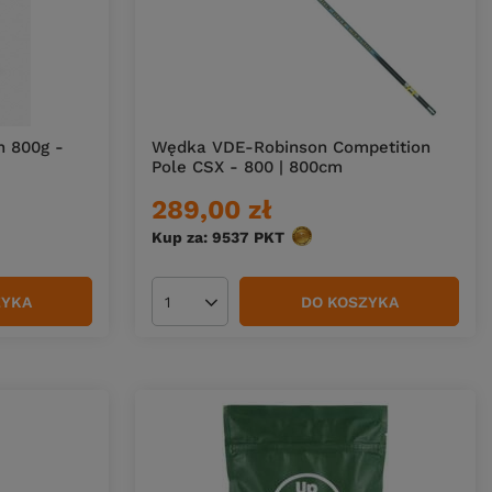
h 800g -
Wędka VDE-Robinson Competition
Pole CSX - 800 | 800cm
289,00 zł
w
Kup za: 9537
PKT
punktów
ZYKA
DO KOSZYKA
Ilość produktów