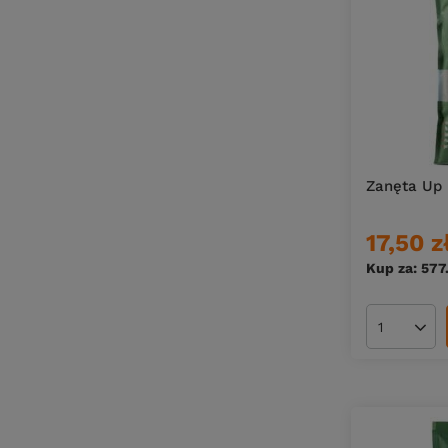
Katsudo
3
Katsudo Distance Feeder
3
Katsudo Light Match
2
KATSUDO PELLET WAGGLER
1
KATSUDO SLIM METHOD FEEDER II
3
Zanęta Up 
LADY BIXLITE METHOD FEEDER
2
Larwa Wafters
11
17,50 z
Legend Feeder
4
Kup za: 577
Liquid Food
3
MAGMA LEGEND4RY
1
Ilość pro
Match Mini Wafters
6
MFT
2
Micro Pellet
20