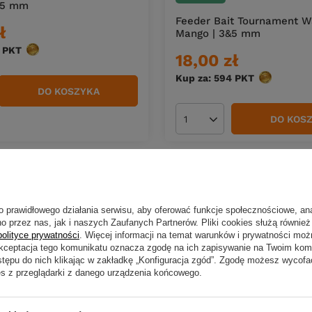
&5 mm
Feeder Bait Tournament Wa
ł
Mango | 3&5 mm
PKT
punktów
18,00 zł
Kup za: 594
PKT
punktów
DO KOSZYKA
duktów
DO KOS
Ilość produktów
o prawidłowego działania serwisu, aby oferować funkcje społecznościowe, an
o przez nas, jak i naszych Zaufanych Partnerów. Pliki cookies służą również 
polityce prywatności
. Więcej informacji na temat warunków i prywatności moż
Akceptacja tego komunikatu oznacza zgodę na ich zapisywanie na Twoim kom
stępu do nich klikając w zakładkę „Konfiguracja zgód”. Zgodę możesz wyco
es z przeglądarki z danego urządzenia końcowego.