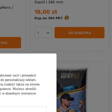
Squid | 3&5 mm
fters |
18,00 zł
Kup za: 594
PKT
punktów
DO KOSZYKA
Ilość produktów
ZYKA
alizować ruch i prowadzić
do personalizacji reklam.
na znaleźć także na stronie
puterze. Możesz określić
fać w dowolnym momencie