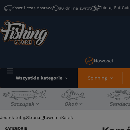
Zbieraj BaitCoi
Koszt i czas dostawy
60 dni na zwrot
Nowości
Wszystkie kategorie
Spinning
Szczupak
Okoń
Sandac
Jesteś tutaj:
Strona główna
Karaś
KATEGORIE