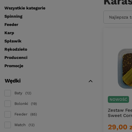
Kara
Wszystkie kategorie
Spinning
Zmień sort
Najlepsza 
Feeder
Karp
Spławik
Rękodzieło
Producenci
Promocje
Wędki
Baty
12
NOWOŚĆ
Bolonki
19
Zestaw Fee
Feeder
65
Sweet Cor
Match
12
29,00 