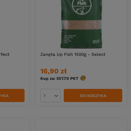
rfect
Zanęta Up Fish 1500g - Select
16,90 zł
Kup za: 557.70
PKT
punktów
ZYKA
DO KOSZYKA
Ilość produktów