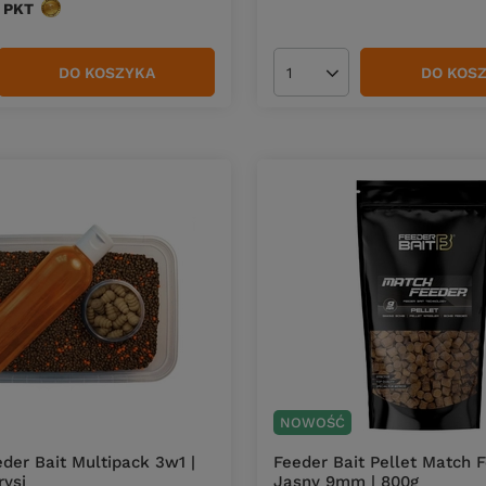
PKT
punktów
DO KOSZYKA
DO KOS
duktów
Ilość produktów
NOWOŚĆ
der Bait Multipack 3w1 |
Feeder Bait Pellet Match 
rysi
Jasny 9mm | 800g