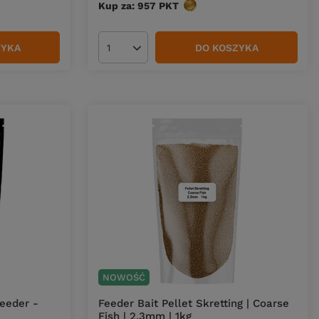
Kup za: 957
PKT
punktów
ZYKA
DO KOSZYKA
Ilość produktów
NOWOŚĆ
Feeder -
Feeder Bait Pellet Skretting | Coarse
Fish | 2,3mm | 1kg