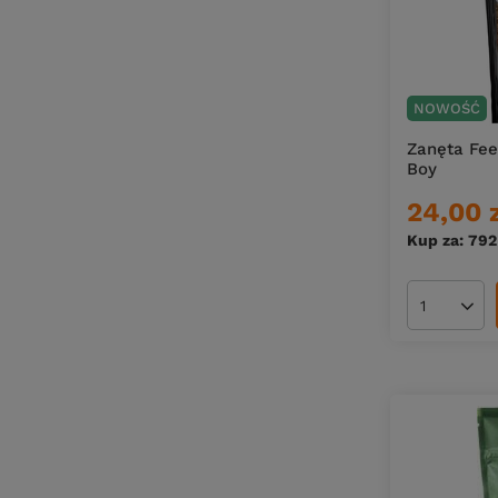
Dumbels Smużaki
8
Eclatis
3
Eggstreame Fishing
6
NOWOŚĆ
Feeder MX3
1
Zanęta Fee
Boy
Flexcore
6
24,00 
Flexcore Feeder
9
Kup za: 792
Fluo
4
Gotowy Pellet
8
Ilość pro
Intro II
6
INTRO II CORK TELE FLOAT
3
Intro II Picker
2
INTRO II TELE FLOAT
7