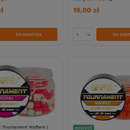
zł
19,00 zł
DO KOSZYKA
DO KOS
duktów
Ilość produktów
t Tournament Wafters |
NOWOŚĆ