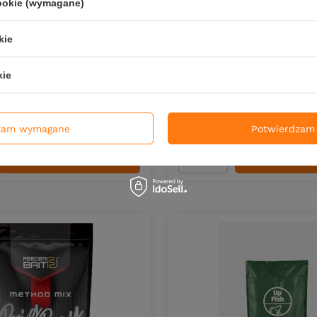
cookie (wymagane)
NOWOŚĆ
kie
t Tournament Wafters |
Dodatek do zanęt Feeder B
N-B | 3&5 mm
400g
kie
ł
7,50 zł
PKT
punktów
Kup za: 247.50
PKT
punktów
zam wymagane
Potwierdzam 
DO KOSZYKA
DO KOS
duktów
Ilość produktów