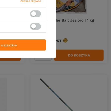
Zawsze aktywne
NOWOŚĆ
ait TTX |
Zanęta Feeder Bait Jezioro | 1 kg
17,00 zł
Kup za: 561
PKT
punktów
wszystkie
ZYKA
DO KOSZYKA
Ilość produktów