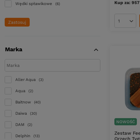
Kup za: 957
Wędki spławikowe
6
Zastosuj
Ilość pro
Marka
Aller Aqua
3
Aqua
2
Baitnow
40
Daiwa
30
NOWOŚĆ
DAM
2
Zestaw Fee
Delphin
13
Orzech Tyg