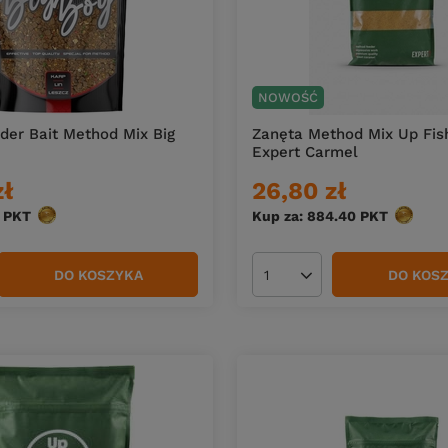
NOWOŚĆ
der Bait Method Mix Big
Zanęta Method Mix Up Fis
Expert Carmel
zł
26,80 zł
PKT
punktów
Kup za: 884.40
PKT
punktó
DO KOSZYKA
DO KOS
duktów
Ilość produktów