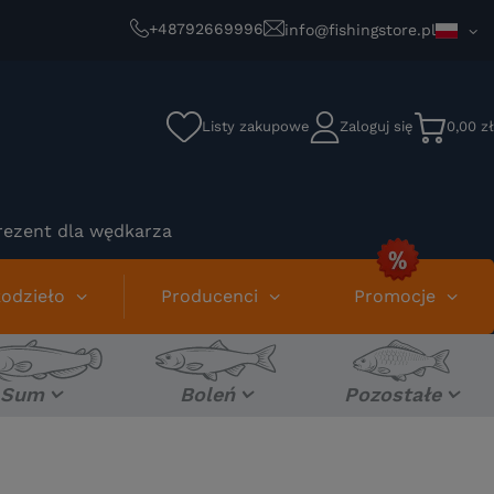
+48792669996
info@fishingstore.pl
Listy zakupowe
Zaloguj się
0,00 zł
rezent dla wędkarza
odzieło
Producenci
Promocje
Sum
Boleń
Pozostałe