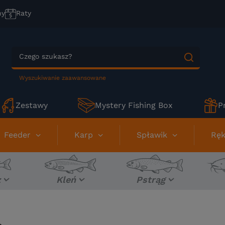
ny
Raty
Wyszukiwanie zaawansowane
Zestawy
Mystery Fishing Box
P
Feeder
Karp
Spławik
Ręk
z
Kleń
Pstrąg