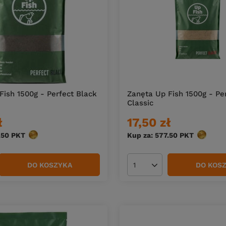
Fish 1500g - Perfect Black
Zanęta Up Fish 1500g - Pe
Classic
ł
17,50 zł
.50
PKT
punktów
Kup za: 577.50
PKT
punktów
DO KOSZYKA
DO KOS
duktów
Ilość produktów