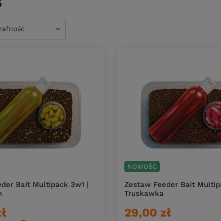
ś
owanie
trafność
NOWOŚĆ
der Bait Multipack 3w1 |
Zestaw Feeder Bait Multip
n
Truskawka
zł
29,00 zł